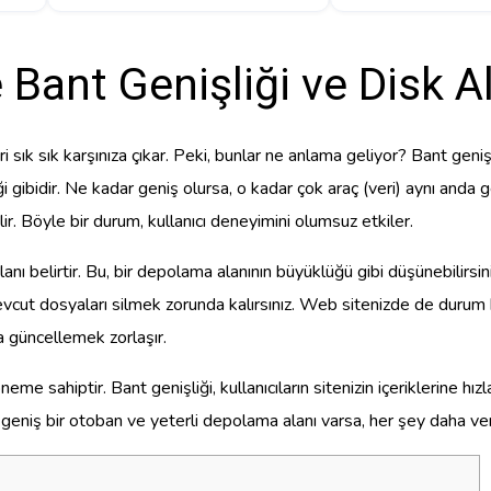
Bant Genişliği ve Disk A
 sık sık karşınıza çıkar. Peki, bunlar ne anlama geliyor? Bant genişliğ
 gibidir. Ne kadar geniş olursa, o kadar çok araç (veri) aynı anda ge
lir. Böyle bir durum, kullanıcı deneyimini olumsuz etkiler.
nı belirtir. Bu, bir depolama alanının büyüklüğü gibi düşünebilirsini
cut dosyaları silmek zorunda kalırsınız. Web sitenizde de durum be
da güncellemek zorlaşır.
 öneme sahiptir. Bant genişliği, kullanıcıların sitenizin içeriklerine h
ce geniş bir otoban ve yeterli depolama alanı varsa, her şey daha ve