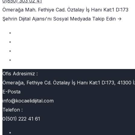
0(850) 303 02 41
Ömerağa Mah. Fethiye Cad. Öztalay İş Hanı Kat:1 D:173
Şehrin Dijital Ajansı'nı
Sosyal Medyada Takip Edin ->
Ofis Adresimiz :
Ömerağa, Fethiye Cd. Öztalay İş Hanı Kat:1 D:173, 41300 İ
E-Posta
info@kocaelidijital.com
Telefon :
0(501) 222 41 61