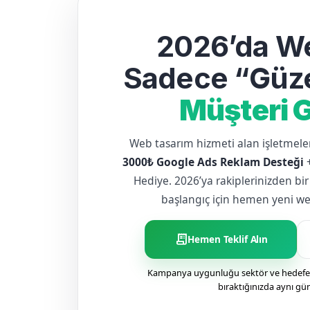
2026’da We
Sadece “Güze
Müşteri G
Web tasarım hizmeti alan işletme
3000₺ Google Ads Reklam Desteği
Hediye. 2026’ya rakiplerinizden bir
başlangıç için hemen yeni web 
receipt_long
Hemen Teklif Alın
Kampanya uygunluğu sektör ve hedefe g
bıraktığınızda aynı gü