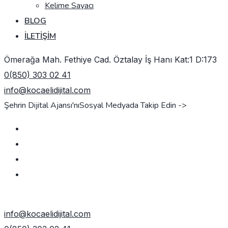
Kelime Sayacı
BLOG
İLETIŞIM
Ömerağa Mah. Fethiye Cad. Öztalay İş Hanı Kat:1 D:173
0(850) 303 02 41
info@kocaelidijital.com
Şehrin Dijital Ajansı'nı
Sosyal Medyada Takip Edin ->
TEKLIF AL
info@kocaelidijital.com