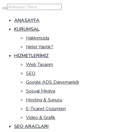
İçeriğe
geç
ANASAYFA
KURUMSAL
Hakkımızda
Neler Yaptık?
HIZMETLERIMIZ
Web Tasarım
SEO
Google ADS Danışmanlığı
Sosyal Medya
Hosting & Sunucu
E-Ticaret Çözümleri
Video & Grafik
SEO ARAÇLARI