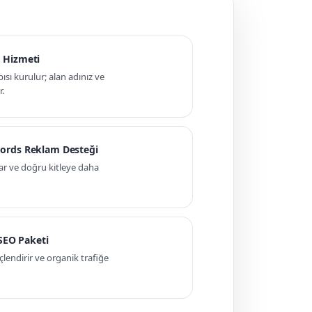
 Hizmeti
pısı kurulur; alan adınız ve
r.
ords Reklam Desteği
ar ve doğru kitleye daha
 SEO Paketi
ndirir ve organik trafiğe