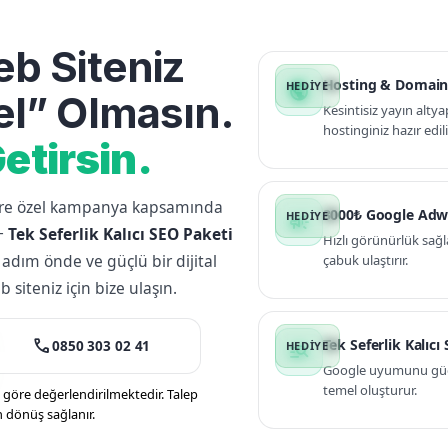
b Siteniz
Hosting & Domain
public
l” Olmasın.
Kesintisiz yayın altya
hostinginiz hazır edili
etirsin.
lere özel kampanya kapsamında
3000₺ Google Adw
campaign
+
Tek Seferlik Kalıcı SEO Paketi
Hızlı görünürlük sağl
 adım önde ve güçlü bir dijital
çabuk ulaştırır.
siteniz için bize ulaşın.
call
Tek Seferlik Kalıcı
0850 303 02 41
manage_search
Google uyumunu güçle
temel oluşturur.
öre değerlendirilmektedir. Talep
n dönüş sağlanır.