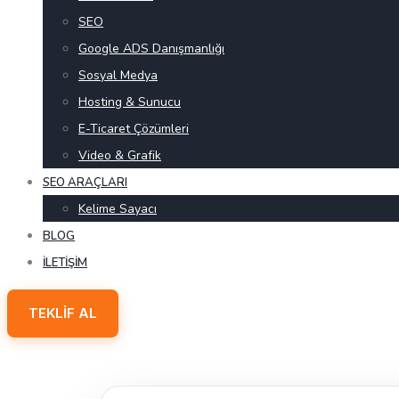
SEO
Google ADS Danışmanlığı
Sosyal Medya
Hosting & Sunucu
E-Ticaret Çözümleri
Video & Grafik
SEO ARAÇLARI
Kelime Sayacı
BLOG
İLETIŞIM
TEKLIF AL