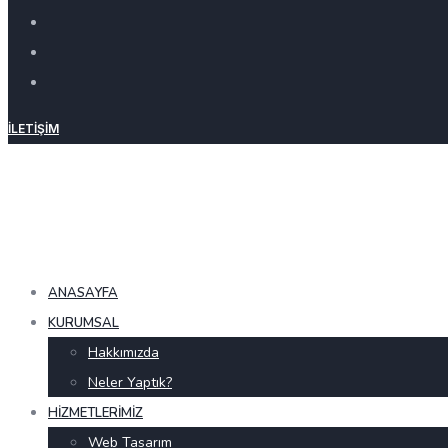
İLETIŞIM
ANASAYFA
KURUMSAL
Hakkımızda
Neler Yaptık?
HIZMETLERIMIZ
Web Tasarım