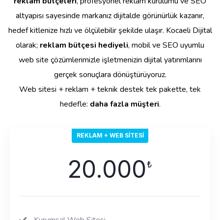
reklam bütçeleri
, profesyonel reklam kurulumu ve SEO
altyapısı sayesinde markanız dijitalde görünürlük kazanır,
hedef kitlenize hızlı ve ölçülebilir şekilde ulaşır. Kocaeli Dijital
olarak;
reklam bütçesi hediyeli
, mobil ve SEO uyumlu
web site çözümlerimizle işletmenizin dijital yatırımlarını
gerçek sonuçlara dönüştürüyoruz.
Web sitesi + reklam + teknik destek tek pakette, tek
hedefle:
daha fazla müşteri
.
REKLAM + WEB SITESI
20.000
₺
Kurumsal Web Sitesi