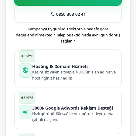
call
0850 303 02 41
Kampanya uygunluğu sektör ve hedefe göre
değerlendirilmektedir. Talep bıraktığınızda aynı gün dönüş
sağlanır.
Hosting & Domain Hizmeti
public
Kesintisiz yayın altyapısı kurulur; alan adınız ve
hostinginiz hazır edilir.
3000₺ Google Adwords Reklam Desteği
campaign
Hızlı görünürlük sağlar ve doğru kitleye daha
çabuk ulaştırır.