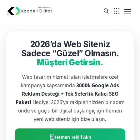
2026’da Web Siteniz
Sadece “Güzel” Olmasın.
Müşteri Getirsin.
Web tasarım hizmeti alan işletmelere özel
kampanya kapsamında
3000₺ Google Ads
Reklam Desteği
+
Tek Seferlik Kalıcı SEO
Paketi
Hediye. 2026’ya rakiplerinizden bir adım
önde ve güçlü bir dijital başlangıç için hemen
yeni web siteniz için bize ulaşın.
receipt_long
Hemen Teklif Alın