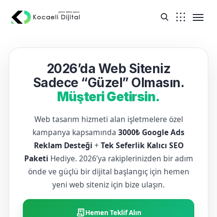
2026’da Web Siteniz
Sadece “Güzel” Olmasın.
Müşteri Getirsin.
Web tasarım hizmeti alan işletmelere özel
kampanya kapsamında
3000₺ Google Ads
Reklam Desteği
+
Tek Seferlik Kalıcı SEO
Paketi
Hediye. 2026’ya rakiplerinizden bir adım
önde ve güçlü bir dijital başlangıç için hemen
yeni web siteniz için bize ulaşın.
receipt_long
Hemen Teklif Alın