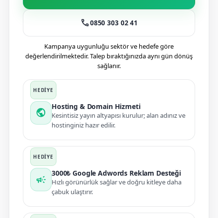
call
0850 303 02 41
Kampanya uygunluğu sektör ve hedefe göre
değerlendirilmektedir. Talep bıraktığınızda aynı gün dönüş
sağlanır.
Hosting & Domain Hizmeti
public
Kesintisiz yayın altyapısı kurulur; alan adınız ve
hostinginiz hazır edilir.
3000₺ Google Adwords Reklam Desteği
campaign
Hızlı görünürlük sağlar ve doğru kitleye daha
çabuk ulaştırır.