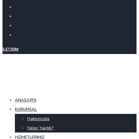
İLETIŞIM
ANASAYFA
KURUMSAL
Hakkımızda
Neler Yaptık?
HIZMETLERIMIZ