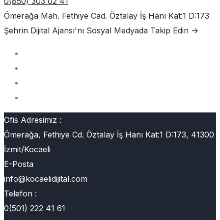
0(850) 303 02 41
Ömerağa Mah. Fethiye Cad. Öztalay İş Hanı Kat:1 D:173
Şehrin Dijital Ajansı'nı
Sosyal Medyada Takip Edin ->
Ofis Adresimiz :
Ömerağa, Fethiye Cd. Öztalay İş Hanı Kat:1 D:173, 41300
İzmit/Kocaeli
E-Posta
info@kocaelidijital.com
Telefon :
0(501) 222 41 61