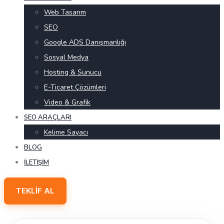
Web Tasarım
SEO
Google ADS Danışmanlığı
Sosyal Medya
Hosting & Sunucu
E-Ticaret Çözümleri
Video & Grafik
SEO ARAÇLARI
Kelime Sayacı
BLOG
İLETIŞIM
TEKLIF AL