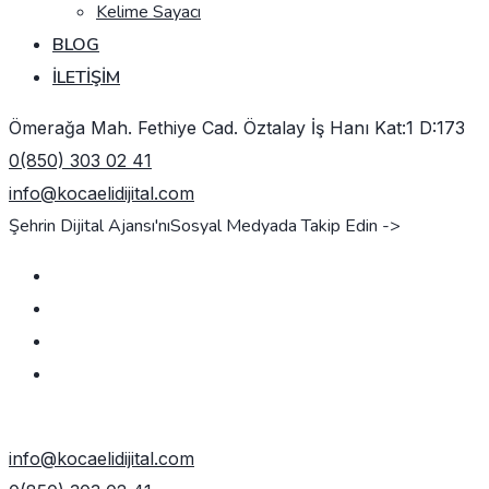
Kelime Sayacı
BLOG
İLETIŞIM
Ömerağa Mah. Fethiye Cad. Öztalay İş Hanı Kat:1 D:173
0(850) 303 02 41
info@kocaelidijital.com
Şehrin Dijital Ajansı'nı
Sosyal Medyada Takip Edin ->
TEKLIF AL
info@kocaelidijital.com