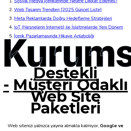
Sosyal Medya İçeriklerinde Nelere Dikkat Edilmeli?
Web Tasarım Trendleri [2025 Güncel Liste]
Meta Reklamlarda Doğru Hedefleme Stratejileri
IoT (Nesnelerin İnterneti) ile İşletmelerde Yeni Dönem
Kurums
İçerik Pazarlamasında Hikaye Anlatıcılığı
Destekli
-
Müşteri Odaklı
Web Site
Paketleri
Web sitenizi yalnızca yayına almakla kalmıyor,
Google ve