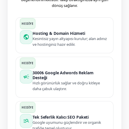
dönüş sağlanır.
Hosting & Domain Hizmeti
public
Kesintisiz yayın altyapısı kurulur; alan adınız
ve hostinginiz hazır edilir.
3000₺ Google Adwords Reklam
campaign
Desteği
Hızlı görünürlük sağlar ve doğru kitleye
daha çabuk ulaştırır.
Tek Seferlik Kalıcı SEO Paketi
manage_search
Google uyumunu güçlendirir ve organik
trafiğe temel oluşturur.