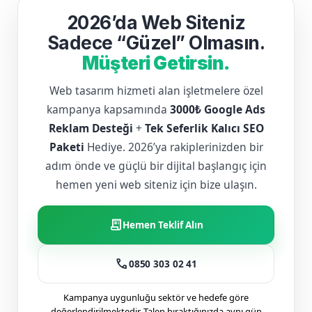
2026’da Web Siteniz
Sadece “Güzel” Olmasın.
Müşteri Getirsin.
Web tasarım hizmeti alan işletmelere özel
kampanya kapsamında
3000₺ Google Ads
Reklam Desteği
+
Tek Seferlik Kalıcı SEO
Paketi
Hediye. 2026’ya rakiplerinizden bir
adım önde ve güçlü bir dijital başlangıç için
hemen yeni web siteniz için bize ulaşın.
receipt_long
Hemen Teklif Alın
call
0850 303 02 41
Kampanya uygunluğu sektör ve hedefe göre
değerlendirilmektedir. Talep bıraktığınızda aynı gün