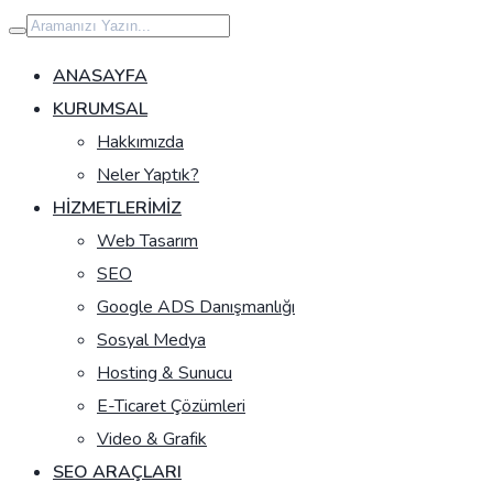
İçeriğe
geç
ANASAYFA
KURUMSAL
Hakkımızda
Neler Yaptık?
HIZMETLERIMIZ
Web Tasarım
SEO
Google ADS Danışmanlığı
Sosyal Medya
Hosting & Sunucu
E-Ticaret Çözümleri
Video & Grafik
SEO ARAÇLARI