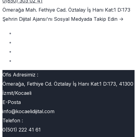
0(850) 303 02 41
Ömerağa Mah. Fethiye Cad. Öztalay İş Hanı Kat:1 D:173
Şehrin Dijital Ajansı'nı
Sosyal Medyada Takip Edin ->
Ofis Adresimiz :
Ömerağa, Fethiye Cd. Öztalay İş Hanı Kat:1 D:173, 41300
İzmit/Kocaeli
E-Posta
info@kocaelidijital.com
Telefon :
0(501) 222 41 61