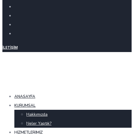
İLETIŞIM
ANASAYFA
KURUMSAL
Hakkımızda
Neler Yaptık?
HIZMETLERIMIZ