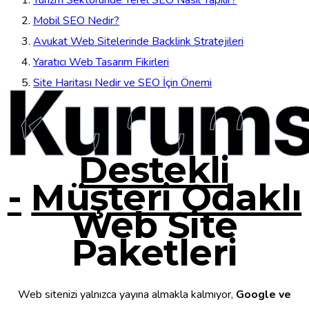
Mobil SEO Nedir?
Avukat Web Sitelerinde Backlink Stratejileri
Yaratıcı Web Tasarım Fikirleri
Kurums
Site Haritası Nedir ve SEO İçin Önemi
Destekli
-
Müşteri Odaklı
Web Site
Paketleri
Web sitenizi yalnızca yayına almakla kalmıyor,
Google ve