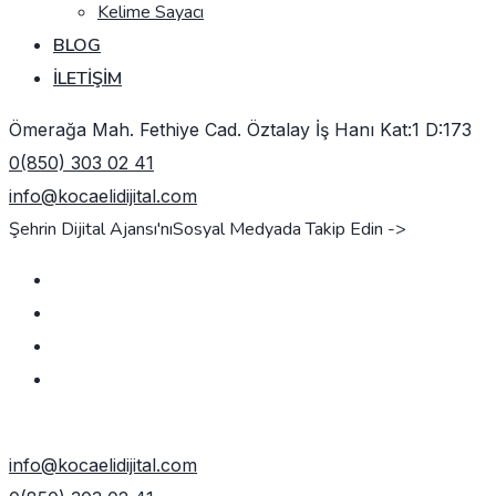
Kelime Sayacı
BLOG
İLETIŞIM
Ömerağa Mah. Fethiye Cad. Öztalay İş Hanı Kat:1 D:173
0(850) 303 02 41
info@kocaelidijital.com
Şehrin Dijital Ajansı'nı
Sosyal Medyada Takip Edin ->
TEKLIF AL
info@kocaelidijital.com