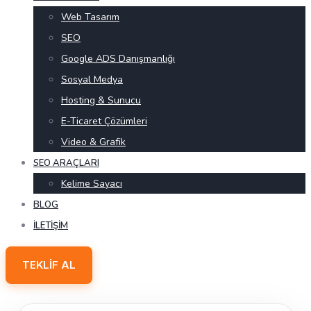
Web Tasarım
SEO
Google ADS Danışmanlığı
Sosyal Medya
Hosting & Sunucu
E-Ticaret Çözümleri
Video & Grafik
SEO ARAÇLARI
Kelime Sayacı
BLOG
İLETIŞIM
TEKLIF AL