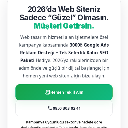
2026’da Web Siteniz
Sadece “Güzel” Olmasın.
Müşteri Getirsin.
Web tasarım hizmeti alan işletmelere özel
kampanya kapsamında
3000₺ Google Ads
Reklam Desteği
+
Tek Seferlik Kalıcı SEO
Paketi
Hediye. 2026’ya rakiplerinizden bir
adım önde ve güçlü bir dijital başlangıç için
hemen yeni web siteniz için bize ulaşın.
receipt_long
Hemen Teklif Alın
call
0850 303 02 41
Kampanya uygunluğu sektör ve hedefe göre
değerlendirilmektedir. Talep bıraktığınızda aynı gün