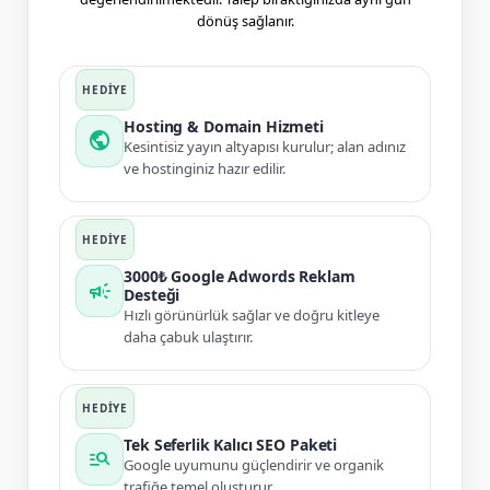
dönüş sağlanır.
Hosting & Domain Hizmeti
public
Kesintisiz yayın altyapısı kurulur; alan adınız
ve hostinginiz hazır edilir.
3000₺ Google Adwords Reklam
campaign
Desteği
Hızlı görünürlük sağlar ve doğru kitleye
daha çabuk ulaştırır.
Tek Seferlik Kalıcı SEO Paketi
manage_search
Google uyumunu güçlendirir ve organik
trafiğe temel oluşturur.