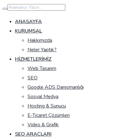
İçeriğe
geç
ANASAYFA
KURUMSAL
Hakkımızda
Neler Yaptık?
HIZMETLERIMIZ
Web Tasarım
SEO
Google ADS Danışmanlığı
Sosyal Medya
Hosting & Sunucu
E-Ticaret Çözümleri
Video & Grafik
SEO ARAÇLARI