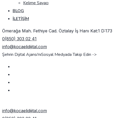
Kelime Sayacı
BLOG
İLETIŞIM
Ömerağa Mah. Fethiye Cad. Öztalay İş Hanı Kat:1 D:173
0(850) 303 02 41
info@kocaelidijital.com
Şehrin Dijital Ajansı'nı
Sosyal Medyada Takip Edin ->
TEKLIF AL
info@kocaelidijital.com