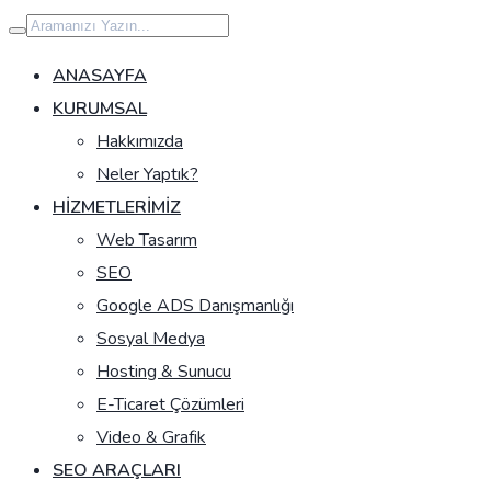
İçeriğe
geç
ANASAYFA
KURUMSAL
Hakkımızda
Neler Yaptık?
HIZMETLERIMIZ
Web Tasarım
SEO
Google ADS Danışmanlığı
Sosyal Medya
Hosting & Sunucu
E-Ticaret Çözümleri
Video & Grafik
SEO ARAÇLARI