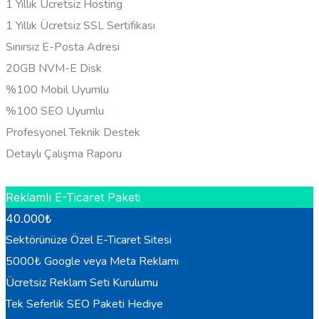
1 Yıllık Ücretsiz Hosting
1 Yıllık Ücretsiz SSL Sertifikası
Sınırsız E-Posta Adresi
20GB NVM-E Disk
%100 Mobil Uyumlu
%100 SEO Uyumlu
Profesyonel Teknik Destek
Detaylı Çalışma Raporu
HEMEN BILGI AL
Reklamlı E-Ticaret Paketi
40.000
₺
Sektörünüze Özel E-Ticaret Sitesi
5000₺ Google veya Meta Reklamı
Ücretsiz Reklam Seti Kurulumu
Tek Seferlik SEO Paketi Hediye