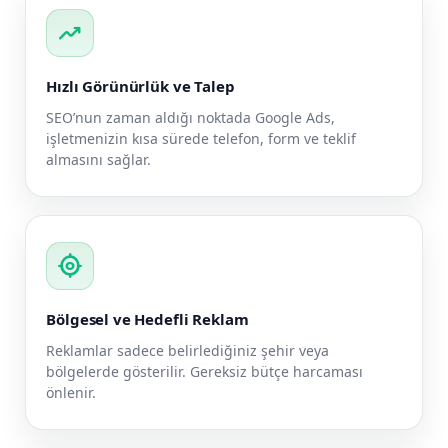
trending_up
Hızlı Görünürlük ve Talep
SEO’nun zaman aldığı noktada Google Ads,
işletmenizin kısa sürede telefon, form ve teklif
almasını sağlar.
my_location
Bölgesel ve Hedefli Reklam
Reklamlar sadece belirlediğiniz şehir veya
bölgelerde gösterilir. Gereksiz bütçe harcaması
önlenir.