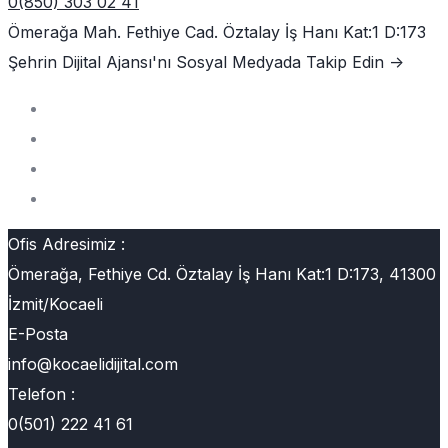
0(850) 303 02 41
Ömerağa Mah. Fethiye Cad. Öztalay İş Hanı Kat:1 D:173
Şehrin Dijital Ajansı'nı
Sosyal Medyada Takip Edin ->
Ofis Adresimiz :
Ömerağa, Fethiye Cd. Öztalay İş Hanı Kat:1 D:173, 41300
İzmit/Kocaeli
E-Posta
info@kocaelidijital.com
Telefon :
0(501) 222 41 61