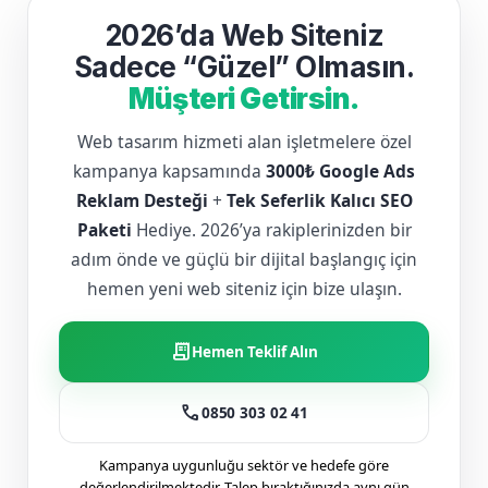
2026’da Web Siteniz
Sadece “Güzel” Olmasın.
Müşteri Getirsin.
Web tasarım hizmeti alan işletmelere özel
kampanya kapsamında
3000₺ Google Ads
Reklam Desteği
+
Tek Seferlik Kalıcı SEO
Paketi
Hediye. 2026’ya rakiplerinizden bir
adım önde ve güçlü bir dijital başlangıç için
hemen yeni web siteniz için bize ulaşın.
receipt_long
Hemen Teklif Alın
call
0850 303 02 41
Kampanya uygunluğu sektör ve hedefe göre
değerlendirilmektedir. Talep bıraktığınızda aynı gün