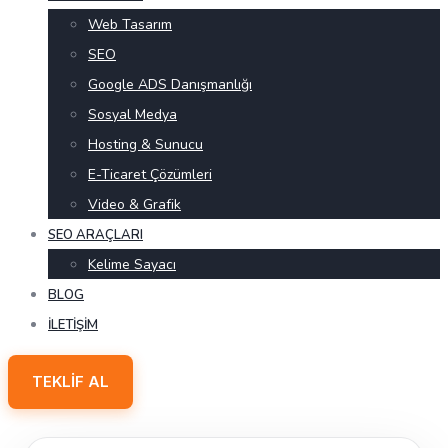
Web Tasarım
SEO
Google ADS Danışmanlığı
Sosyal Medya
Hosting & Sunucu
E-Ticaret Çözümleri
Video & Grafik
SEO ARAÇLARI
Kelime Sayacı
BLOG
İLETIŞIM
TEKLIF AL