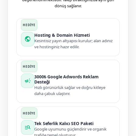
dönüş sağlanır.
Hosting & Domain Hizmeti
public
Kesintisiz yayın altyapısı kurulur; alan adınız
ve hostinginiz hazır edilir.
3000₺ Google Adwords Reklam
campaign
Desteği
Hızlı görünürlük sağlar ve doğru kitleye
daha çabuk ulaştırır.
Tek Seferlik Kalıcı SEO Paketi
manage_search
Google uyumunu güçlendirir ve organik
trafiğe temel oluşturur.