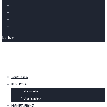
İLETIŞIM
ANASAYFA
KURUMSAL
Hakkımızda
Neler Yaptık?
HIZMETLERIMIZ