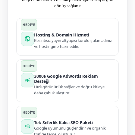
dönüş sağlanır.
Hosting & Domain Hizmeti
public
Kesintisiz yayın altyapısı kurulur; alan adınız
ve hostinginiz hazır edilir.
3000₺ Google Adwords Reklam
campaign
Desteği
Hızlı görünürlük sağlar ve doğru kitleye
daha çabuk ulaştırır.
Tek Seferlik Kalıcı SEO Paketi
manage_search
Google uyumunu güçlendirir ve organik
trafiğe temel oluşturur.