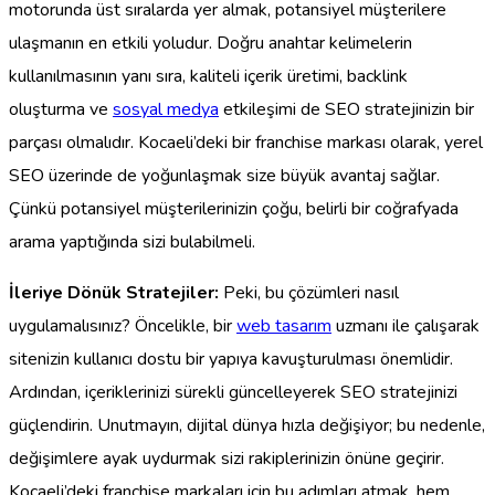
motorunda üst sıralarda yer almak, potansiyel müşterilere
ulaşmanın en etkili yoludur. Doğru anahtar kelimelerin
kullanılmasının yanı sıra, kaliteli içerik üretimi, backlink
oluşturma ve
sosyal medya
etkileşimi de SEO stratejinizin bir
parçası olmalıdır. Kocaeli’deki bir franchise markası olarak, yerel
SEO üzerinde de yoğunlaşmak size büyük avantaj sağlar.
Çünkü potansiyel müşterilerinizin çoğu, belirli bir coğrafyada
arama yaptığında sizi bulabilmeli.
İleriye Dönük Stratejiler:
Peki, bu çözümleri nasıl
uygulamalısınız? Öncelikle, bir
web tasarım
uzmanı ile çalışarak
sitenizin kullanıcı dostu bir yapıya kavuşturulması önemlidir.
Ardından, içeriklerinizi sürekli güncelleyerek SEO stratejinizi
güçlendirin. Unutmayın, dijital dünya hızla değişiyor; bu nedenle,
değişimlere ayak uydurmak sizi rakiplerinizin önüne geçirir.
Kocaeli’deki franchise markaları için bu adımları atmak, hem