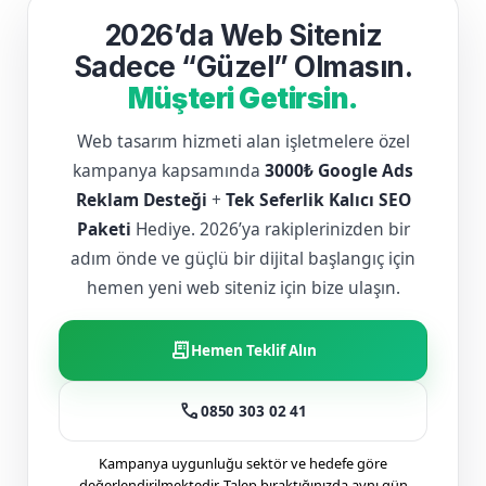
2026’da Web Siteniz
Sadece “Güzel” Olmasın.
Müşteri Getirsin.
Web tasarım hizmeti alan işletmelere özel
kampanya kapsamında
3000₺ Google Ads
Reklam Desteği
+
Tek Seferlik Kalıcı SEO
Paketi
Hediye. 2026’ya rakiplerinizden bir
adım önde ve güçlü bir dijital başlangıç için
hemen yeni web siteniz için bize ulaşın.
receipt_long
Hemen Teklif Alın
call
0850 303 02 41
Kampanya uygunluğu sektör ve hedefe göre
değerlendirilmektedir. Talep bıraktığınızda aynı gün