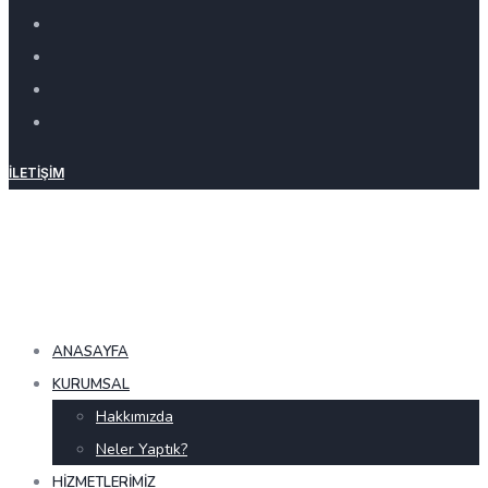
İLETIŞIM
ANASAYFA
KURUMSAL
Hakkımızda
Neler Yaptık?
HIZMETLERIMIZ