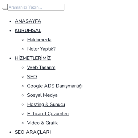
İçeriğe
geç
ANASAYFA
KURUMSAL
Hakkımızda
Neler Yaptık?
HIZMETLERIMIZ
Web Tasarım
SEO
Google ADS Danışmanlığı
Sosyal Medya
Hosting & Sunucu
E-Ticaret Çözümleri
Video & Grafik
SEO ARAÇLARI