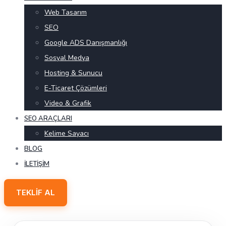
Web Tasarım
SEO
Google ADS Danışmanlığı
Sosyal Medya
Hosting & Sunucu
E-Ticaret Çözümleri
Video & Grafik
SEO ARAÇLARI
Kelime Sayacı
BLOG
İLETIŞIM
TEKLIF AL