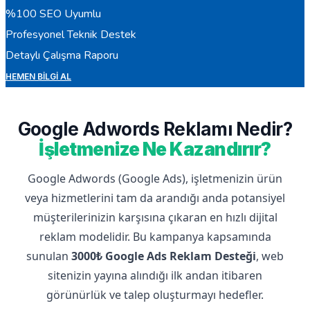
%100 SEO Uyumlu
Profesyonel Teknik Destek
Detaylı Çalışma Raporu
HEMEN BILGI AL
Google Adwords Reklamı Nedir?
İşletmenize Ne Kazandırır?
Google Adwords (Google Ads), işletmenizin ürün
veya hizmetlerini tam da arandığı anda potansiyel
müşterilerinizin karşısına çıkaran en hızlı dijital
reklam modelidir. Bu kampanya kapsamında
sunulan
3000₺ Google Ads Reklam Desteği
, web
sitenizin yayına alındığı ilk andan itibaren
görünürlük ve talep oluşturmayı hedefler.