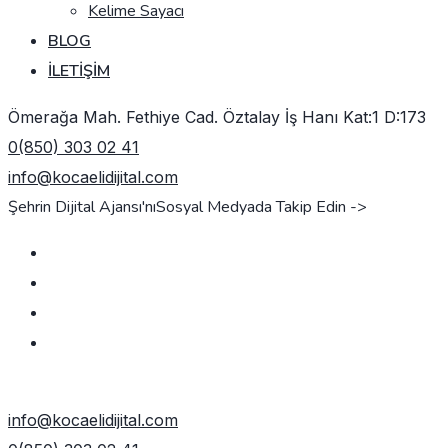
Kelime Sayacı
BLOG
İLETIŞIM
Ömerağa Mah. Fethiye Cad. Öztalay İş Hanı Kat:1 D:173
0(850) 303 02 41
info@kocaelidijital.com
Şehrin Dijital Ajansı'nı
Sosyal Medyada Takip Edin ->
TEKLIF AL
info@kocaelidijital.com