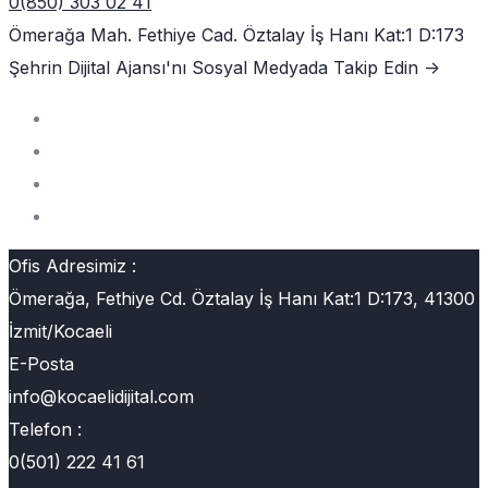
0(850) 303 02 41
Ömerağa Mah. Fethiye Cad. Öztalay İş Hanı Kat:1 D:173
Şehrin Dijital Ajansı'nı
Sosyal Medyada Takip Edin ->
Ofis Adresimiz :
Ömerağa, Fethiye Cd. Öztalay İş Hanı Kat:1 D:173, 41300
İzmit/Kocaeli
E-Posta
info@kocaelidijital.com
Telefon :
0(501) 222 41 61