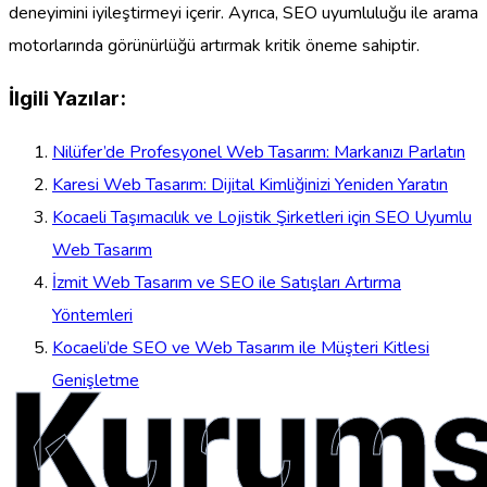
deneyimini iyileştirmeyi içerir. Ayrıca, SEO uyumluluğu ile arama
motorlarında görünürlüğü artırmak kritik öneme sahiptir.
İlgili Yazılar:
Nilüfer’de Profesyonel Web Tasarım: Markanızı Parlatın
Karesi Web Tasarım: Dijital Kimliğinizi Yeniden Yaratın
Kocaeli Taşımacılık ve Lojistik Şirketleri için SEO Uyumlu
Web Tasarım
İzmit Web Tasarım ve SEO ile Satışları Artırma
Yöntemleri
Kocaeli’de SEO ve Web Tasarım ile Müşteri Kitlesi
Kurums
Genişletme