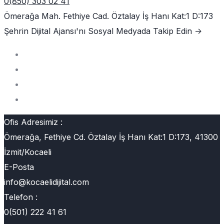
0(850) 303 02 41
Ömerağa Mah. Fethiye Cad. Öztalay İş Hanı Kat:1 D:173
Şehrin Dijital Ajansı'nı
Sosyal Medyada Takip Edin ->
Ofis Adresimiz :
Ömerağa, Fethiye Cd. Öztalay İş Hanı Kat:1 D:173, 41300
İzmit/Kocaeli
E-Posta
info@kocaelidijital.com
Telefon :
0(501) 222 41 61