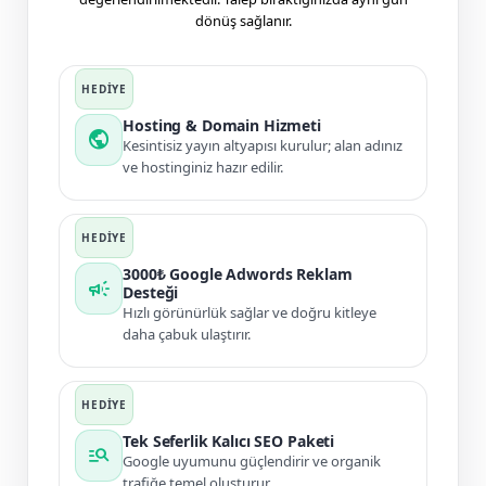
dönüş sağlanır.
Hosting & Domain Hizmeti
public
Kesintisiz yayın altyapısı kurulur; alan adınız
ve hostinginiz hazır edilir.
3000₺ Google Adwords Reklam
campaign
Desteği
Hızlı görünürlük sağlar ve doğru kitleye
daha çabuk ulaştırır.
Tek Seferlik Kalıcı SEO Paketi
manage_search
Google uyumunu güçlendirir ve organik
trafiğe temel oluşturur.