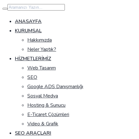
İçeriğe
geç
ANASAYFA
KURUMSAL
Hakkımızda
Neler Yaptık?
HIZMETLERIMIZ
Web Tasarım
SEO
Google ADS Danışmanlığı
Sosyal Medya
Hosting & Sunucu
E-Ticaret Çözümleri
Video & Grafik
SEO ARAÇLARI