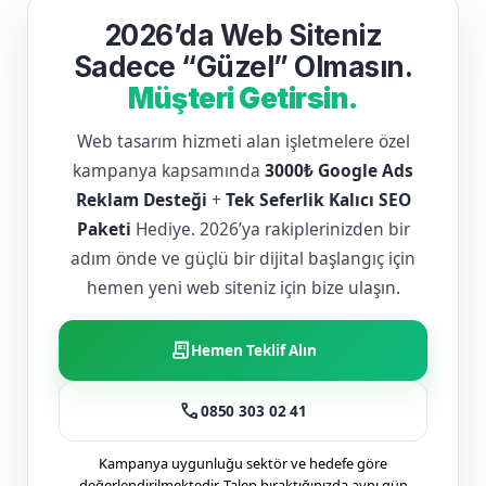
2026’da Web Siteniz
Sadece “Güzel” Olmasın.
Müşteri Getirsin.
Web tasarım hizmeti alan işletmelere özel
kampanya kapsamında
3000₺ Google Ads
Reklam Desteği
+
Tek Seferlik Kalıcı SEO
Paketi
Hediye. 2026’ya rakiplerinizden bir
adım önde ve güçlü bir dijital başlangıç için
hemen yeni web siteniz için bize ulaşın.
receipt_long
Hemen Teklif Alın
call
0850 303 02 41
Kampanya uygunluğu sektör ve hedefe göre
değerlendirilmektedir. Talep bıraktığınızda aynı gün