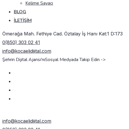
Kelime Sayacı
BLOG
İLETIŞIM
Ömerağa Mah. Fethiye Cad. Öztalay İş Hanı Kat:1 D:173
0(850) 303 02 41
info@kocaelidijital.com
Şehrin Dijital Ajansı'nı
Sosyal Medyada Takip Edin ->
TEKLIF AL
info@kocaelidijital.com