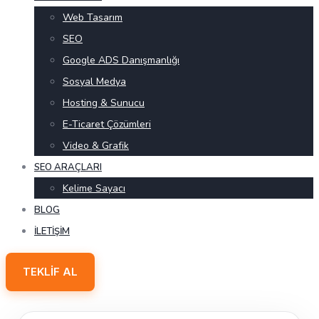
Web Tasarım
SEO
Google ADS Danışmanlığı
Sosyal Medya
Hosting & Sunucu
E-Ticaret Çözümleri
Video & Grafik
SEO ARAÇLARI
Kelime Sayacı
BLOG
İLETIŞIM
TEKLIF AL