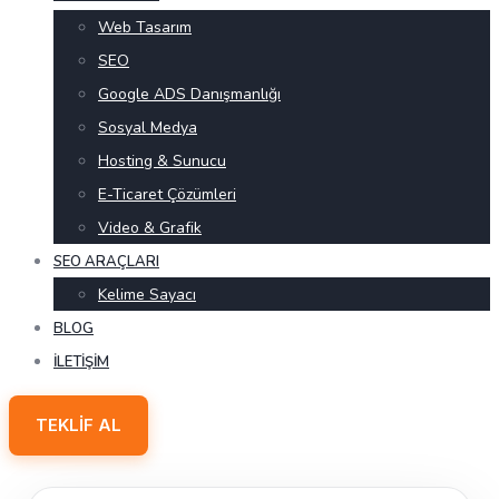
Web Tasarım
SEO
Google ADS Danışmanlığı
Sosyal Medya
Hosting & Sunucu
E-Ticaret Çözümleri
Video & Grafik
SEO ARAÇLARI
Kelime Sayacı
BLOG
İLETIŞIM
TEKLIF AL