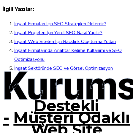
İlgili Yazılar:
İnşaat Firmaları İçin SEO Stratejileri Nelerdir?
İnşaat Projeleri İçin Yerel SEO Nasıl Yapılır?
İnşaat Web Siteleri İçin Backlink Oluşturma Yolları
İnşaat Firmalarında Anahtar Kelime Kullanımı ve SEO
Optimizasyonu
Kurums
İnşaat Sektöründe SEO ve Görsel Optimizasyon
Destekli
-
Müşteri Odaklı
Web Site