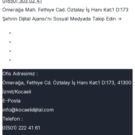
0(850) 303 02 41
Ömerağa Mah. Fethiye Cad. Öztalay İş Hanı Kat:1 D:173
Şehrin Dijital Ajansı'nı
Sosyal Medyada Takip Edin ->
Ofis Adresimiz :
Ömerağa, Fethiye Cd. Öztalay İş Hanı Kat:1 D:173, 41300
İzmit/Kocaeli
E-Posta
info@kocaelidijital.com
Telefon :
0(501) 222 41 61