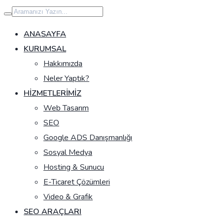
İçeriğe
geç
ANASAYFA
KURUMSAL
Hakkımızda
Neler Yaptık?
HIZMETLERIMIZ
Web Tasarım
SEO
Google ADS Danışmanlığı
Sosyal Medya
Hosting & Sunucu
E-Ticaret Çözümleri
Video & Grafik
SEO ARAÇLARI