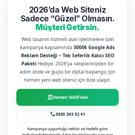
2026’da Web Siteniz
Sadece “Güzel” Olmasın.
Müşteri Getirsin.
Web tasarım hizmeti alan işletmelere özel
kampanya kapsamında
3000₺ Google Ads
Reklam Desteği
+
Tek Seferlik Kalıcı SEO
Paketi
Hediye. 2026’ya rakiplerinizden bir
adım önde ve güçlü bir dijital başlangıç için
hemen yeni web siteniz için bize ulaşın.
receipt_long
Hemen Teklif Alın
call
0850 303 02 41
Kampanya uygunluğu sektör ve hedefe göre
değerlendirilmektedir. Talep bıraktığınızda aynı gün