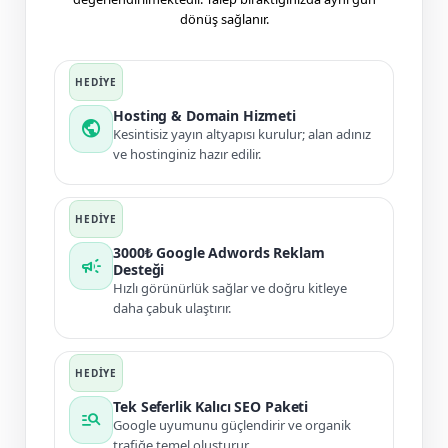
dönüş sağlanır.
Hosting & Domain Hizmeti
public
Kesintisiz yayın altyapısı kurulur; alan adınız
ve hostinginiz hazır edilir.
3000₺ Google Adwords Reklam
campaign
Desteği
Hızlı görünürlük sağlar ve doğru kitleye
daha çabuk ulaştırır.
Tek Seferlik Kalıcı SEO Paketi
manage_search
Google uyumunu güçlendirir ve organik
trafiğe temel oluşturur.