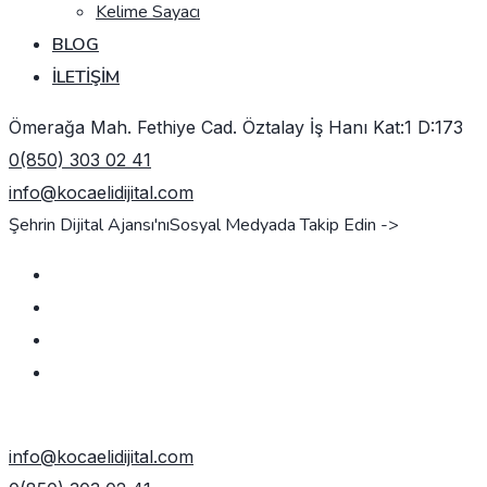
Kelime Sayacı
BLOG
İLETIŞIM
Ömerağa Mah. Fethiye Cad. Öztalay İş Hanı Kat:1 D:173
0(850) 303 02 41
info@kocaelidijital.com
Şehrin Dijital Ajansı'nı
Sosyal Medyada Takip Edin ->
TEKLIF AL
info@kocaelidijital.com