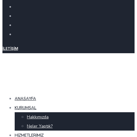
İLETIŞIM
ANASAYFA
KURUMSAL
Hakkımızda
Neler Yaptık?
HIZMETLERIMIZ