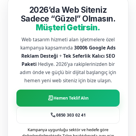
2026’da Web Siteniz
Sadece “Güzel” Olmasın.
Müşteri Getirsin.
Web tasarım hizmeti alan işletmelere özel
kampanya kapsamında
3000₺ Google Ads
Reklam Desteği
+
Tek Seferlik Kalıcı SEO
Paketi
Hediye. 2026’ya rakiplerinizden bir
adım önde ve güçlü bir dijital başlangıç için
hemen yeni web siteniz için bize ulaşın.
receipt_long
Hemen Teklif Alın
call
0850 303 02 41
Kampanya uygunluğu sektör ve hedefe göre
değerlendirilmektedir. Talep bıraktığınızda aynı gün