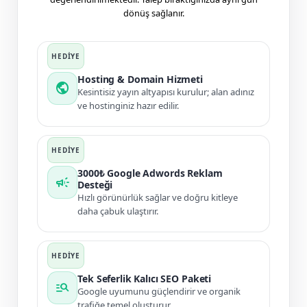
dönüş sağlanır.
Hosting & Domain Hizmeti
public
Kesintisiz yayın altyapısı kurulur; alan adınız
ve hostinginiz hazır edilir.
3000₺ Google Adwords Reklam
campaign
Desteği
Hızlı görünürlük sağlar ve doğru kitleye
daha çabuk ulaştırır.
Tek Seferlik Kalıcı SEO Paketi
manage_search
Google uyumunu güçlendirir ve organik
trafiğe temel oluşturur.