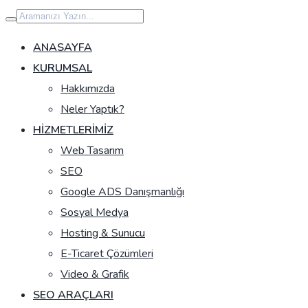
İçeriğe
geç
ANASAYFA
KURUMSAL
Hakkımızda
Neler Yaptık?
HIZMETLERIMIZ
Web Tasarım
SEO
Google ADS Danışmanlığı
Sosyal Medya
Hosting & Sunucu
E-Ticaret Çözümleri
Video & Grafik
SEO ARAÇLARI