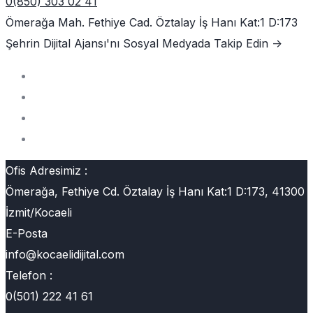
0(850) 303 02 41
Ömerağa Mah. Fethiye Cad. Öztalay İş Hanı Kat:1 D:173
Şehrin Dijital Ajansı'nı
Sosyal Medyada Takip Edin ->
Ofis Adresimiz :
Ömerağa, Fethiye Cd. Öztalay İş Hanı Kat:1 D:173, 41300
İzmit/Kocaeli
E-Posta
info@kocaelidijital.com
Telefon :
0(501) 222 41 61