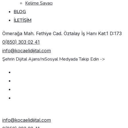
Kelime Sayacı
BLOG
İLETIŞIM
Ömerağa Mah. Fethiye Cad. Öztalay İş Hanı Kat:1 D:173
0(850) 303 02 41
info@kocaelidijital.com
Şehrin Dijital Ajansı'nı
Sosyal Medyada Takip Edin ->
TEKLIF AL
info@kocaelidijital.com