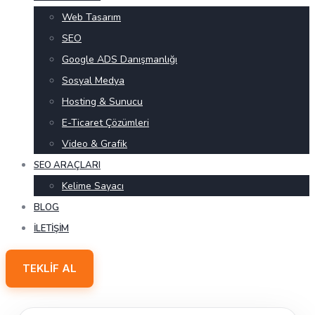
Web Tasarım
SEO
Google ADS Danışmanlığı
Sosyal Medya
Hosting & Sunucu
E-Ticaret Çözümleri
Video & Grafik
SEO ARAÇLARI
Kelime Sayacı
BLOG
İLETIŞIM
TEKLIF AL