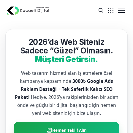
2026’da Web Siteniz
Sadece “Güzel” Olmasın.
Müşteri Getirsin.
Web tasarım hizmeti alan işletmelere özel
kampanya kapsamında
3000₺ Google Ads
Reklam Desteği
+
Tek Seferlik Kalıcı SEO
Paketi
Hediye. 2026’ya rakiplerinizden bir adım
önde ve güçlü bir dijital başlangıç için hemen
yeni web siteniz için bize ulaşın.
receipt_long
Hemen Teklif Alın