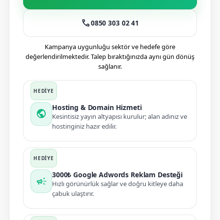
call
0850 303 02 41
Kampanya uygunluğu sektör ve hedefe göre
değerlendirilmektedir. Talep bıraktığınızda aynı gün dönüş
sağlanır.
Hosting & Domain Hizmeti
public
Kesintisiz yayın altyapısı kurulur; alan adınız ve
hostinginiz hazır edilir.
3000₺ Google Adwords Reklam Desteği
campaign
Hızlı görünürlük sağlar ve doğru kitleye daha
çabuk ulaştırır.