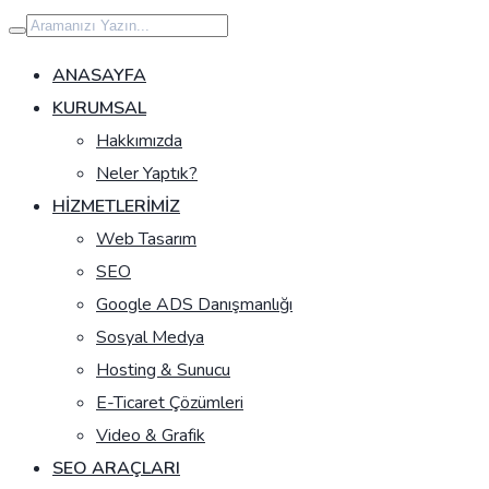
İçeriğe
geç
ANASAYFA
KURUMSAL
Hakkımızda
Neler Yaptık?
HIZMETLERIMIZ
Web Tasarım
SEO
Google ADS Danışmanlığı
Sosyal Medya
Hosting & Sunucu
E-Ticaret Çözümleri
Video & Grafik
SEO ARAÇLARI