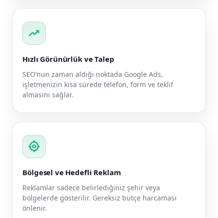
trending_up
Hızlı Görünürlük ve Talep
SEO’nun zaman aldığı noktada Google Ads,
işletmenizin kısa sürede telefon, form ve teklif
almasını sağlar.
my_location
Bölgesel ve Hedefli Reklam
Reklamlar sadece belirlediğiniz şehir veya
bölgelerde gösterilir. Gereksiz bütçe harcaması
önlenir.