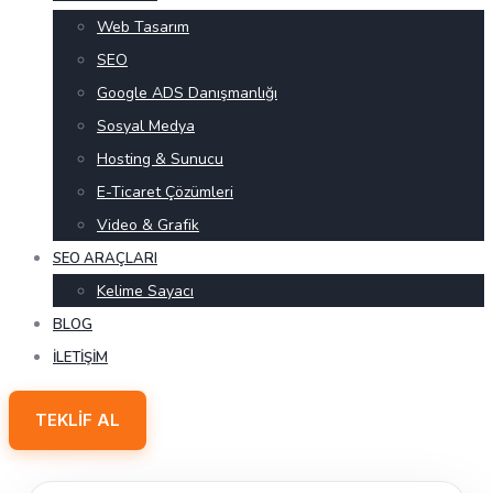
Web Tasarım
SEO
Google ADS Danışmanlığı
Sosyal Medya
Hosting & Sunucu
E-Ticaret Çözümleri
Video & Grafik
SEO ARAÇLARI
Kelime Sayacı
BLOG
İLETIŞIM
TEKLIF AL