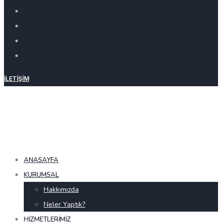
İLETIŞIM
ANASAYFA
KURUMSAL
Hakkımızda
Neler Yaptık?
HIZMETLERIMIZ