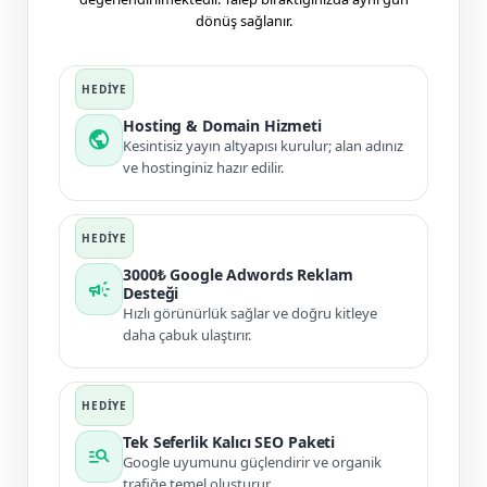
dönüş sağlanır.
Hosting & Domain Hizmeti
public
Kesintisiz yayın altyapısı kurulur; alan adınız
ve hostinginiz hazır edilir.
3000₺ Google Adwords Reklam
campaign
Desteği
Hızlı görünürlük sağlar ve doğru kitleye
daha çabuk ulaştırır.
Tek Seferlik Kalıcı SEO Paketi
manage_search
Google uyumunu güçlendirir ve organik
trafiğe temel oluşturur.