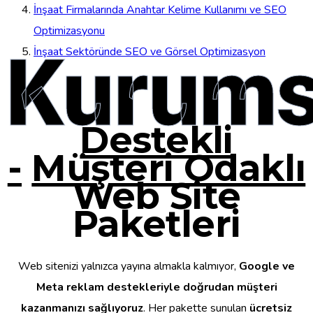
İnşaat Firmalarında Anahtar Kelime Kullanımı ve SEO
Optimizasyonu
Kurums
İnşaat Sektöründe SEO ve Görsel Optimizasyon
Destekli
-
Müşteri Odaklı
Web Site
Paketleri
Web sitenizi yalnızca yayına almakla kalmıyor,
Google ve
Meta reklam destekleriyle doğrudan müşteri
kazanmanızı sağlıyoruz
. Her pakette sunulan
ücretsiz