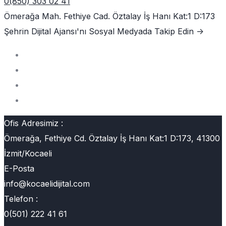
0(850) 303 02 41
Ömerağa Mah. Fethiye Cad. Öztalay İş Hanı Kat:1 D:173
Şehrin Dijital Ajansı'nı
Sosyal Medyada Takip Edin ->
Ofis Adresimiz :
Ömerağa, Fethiye Cd. Öztalay İş Hanı Kat:1 D:173, 41300
İzmit/Kocaeli
E-Posta
info@kocaelidijital.com
Telefon :
0(501) 222 41 61