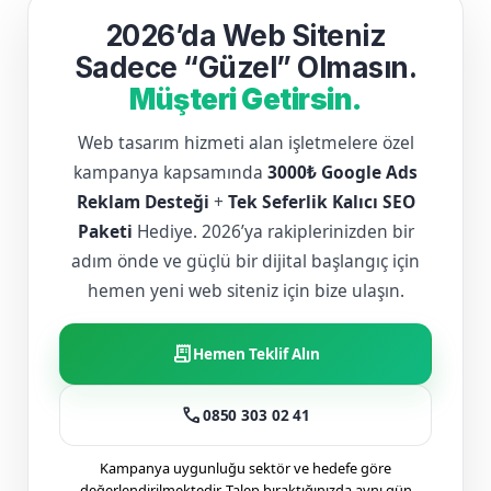
2026’da Web Siteniz
Sadece “Güzel” Olmasın.
Müşteri Getirsin.
Web tasarım hizmeti alan işletmelere özel
kampanya kapsamında
3000₺ Google Ads
Reklam Desteği
+
Tek Seferlik Kalıcı SEO
Paketi
Hediye. 2026’ya rakiplerinizden bir
adım önde ve güçlü bir dijital başlangıç için
hemen yeni web siteniz için bize ulaşın.
receipt_long
Hemen Teklif Alın
call
0850 303 02 41
Kampanya uygunluğu sektör ve hedefe göre
değerlendirilmektedir. Talep bıraktığınızda aynı gün