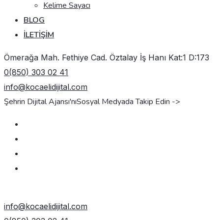
Kelime Sayacı
BLOG
İLETIŞIM
Ömerağa Mah. Fethiye Cad. Öztalay İş Hanı Kat:1 D:173
0(850) 303 02 41
info@kocaelidijital.com
Şehrin Dijital Ajansı'nı
Sosyal Medyada Takip Edin ->
TEKLIF AL
info@kocaelidijital.com