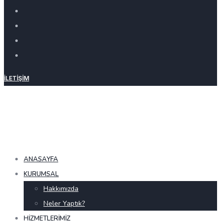
İLETIŞIM
ANASAYFA
KURUMSAL
Hakkımızda
Neler Yaptık?
HIZMETLERIMIZ