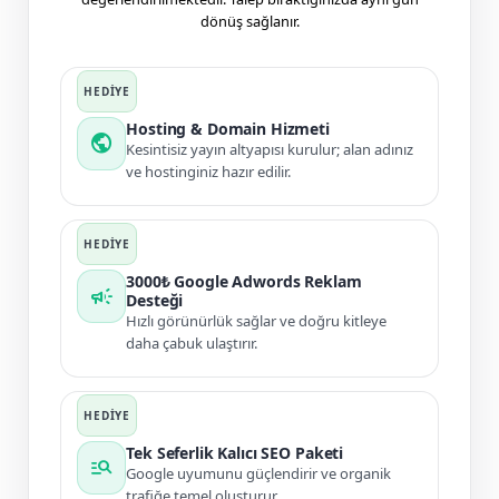
dönüş sağlanır.
Hosting & Domain Hizmeti
public
Kesintisiz yayın altyapısı kurulur; alan adınız
ve hostinginiz hazır edilir.
3000₺ Google Adwords Reklam
campaign
Desteği
Hızlı görünürlük sağlar ve doğru kitleye
daha çabuk ulaştırır.
Tek Seferlik Kalıcı SEO Paketi
manage_search
Google uyumunu güçlendirir ve organik
trafiğe temel oluşturur.