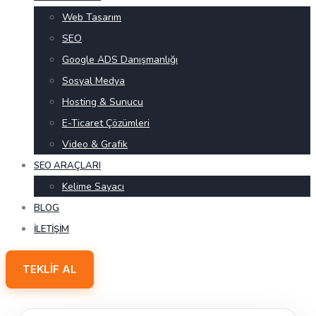
Web Tasarım
SEO
Google ADS Danışmanlığı
Sosyal Medya
Hosting & Sunucu
E-Ticaret Çözümleri
Video & Grafik
SEO ARAÇLARI
Kelime Sayacı
BLOG
İLETIŞIM
TEKLIF AL