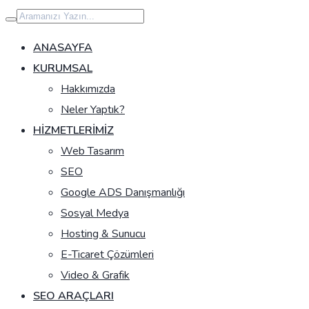
İçeriğe
geç
ANASAYFA
KURUMSAL
Hakkımızda
Neler Yaptık?
HIZMETLERIMIZ
Web Tasarım
SEO
Google ADS Danışmanlığı
Sosyal Medya
Hosting & Sunucu
E-Ticaret Çözümleri
Video & Grafik
SEO ARAÇLARI