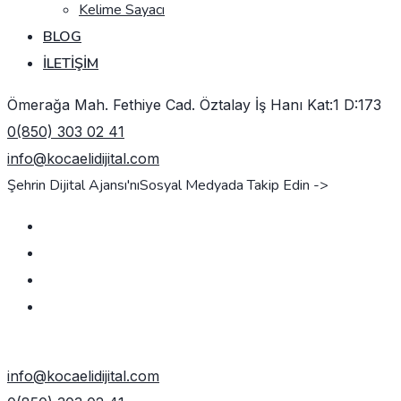
Kelime Sayacı
BLOG
İLETIŞIM
Ömerağa Mah. Fethiye Cad. Öztalay İş Hanı Kat:1 D:173
0(850) 303 02 41
info@kocaelidijital.com
Şehrin Dijital Ajansı'nı
Sosyal Medyada Takip Edin ->
TEKLIF AL
info@kocaelidijital.com