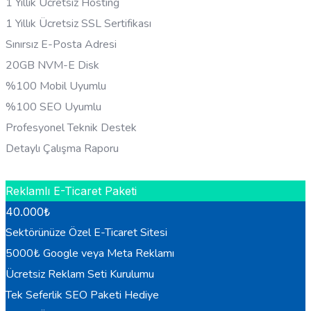
1 Yıllık Ücretsiz Hosting
1 Yıllık Ücretsiz SSL Sertifikası
Sınırsız E-Posta Adresi
20GB NVM-E Disk
%100 Mobil Uyumlu
%100 SEO Uyumlu
Profesyonel Teknik Destek
Detaylı Çalışma Raporu
HEMEN BILGI AL
Reklamlı E-Ticaret Paketi
40.000
₺
Sektörünüze Özel E-Ticaret Sitesi
5000₺ Google veya Meta Reklamı
Ücretsiz Reklam Seti Kurulumu
Tek Seferlik SEO Paketi Hediye