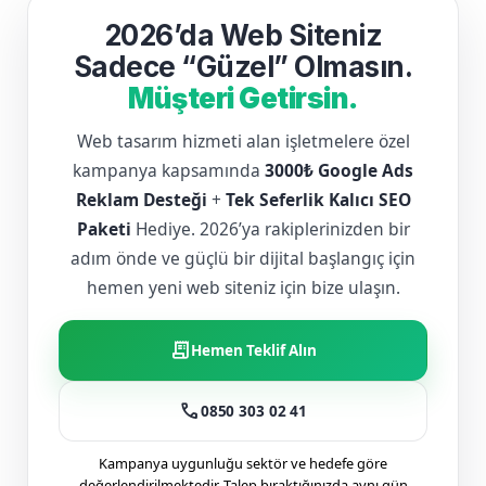
2026’da Web Siteniz
Sadece “Güzel” Olmasın.
Müşteri Getirsin.
Web tasarım hizmeti alan işletmelere özel
kampanya kapsamında
3000₺ Google Ads
Reklam Desteği
+
Tek Seferlik Kalıcı SEO
Paketi
Hediye. 2026’ya rakiplerinizden bir
adım önde ve güçlü bir dijital başlangıç için
hemen yeni web siteniz için bize ulaşın.
receipt_long
Hemen Teklif Alın
call
0850 303 02 41
Kampanya uygunluğu sektör ve hedefe göre
değerlendirilmektedir. Talep bıraktığınızda aynı gün