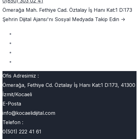
0(850) 303 02 41
Ömerağa Mah. Fethiye Cad. Öztalay İş Hanı Kat:1 D:173
Şehrin Dijital Ajansı'nı
Sosyal Medyada Takip Edin ->
Ofis Adresimiz :
Ömerağa, Fethiye Cd. Öztalay İş Hanı Kat:1 D:173, 41300
İzmit/Kocaeli
E-Posta
info@kocaelidijital.com
Telefon :
0(501) 222 41 61