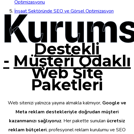
Optimizasyonu
Kurums
İnşaat Sektöründe SEO ve Görsel Optimizasyon
Destekli
-
Müşteri Odaklı
Web Site
Paketleri
Web sitenizi yalnızca yayına almakla kalmıyor,
Google ve
Meta reklam destekleriyle doğrudan müşteri
kazanmanızı sağlıyoruz
. Her pakette sunulan
ücretsiz
reklam bütçeleri
, profesyonel reklam kurulumu ve SEO