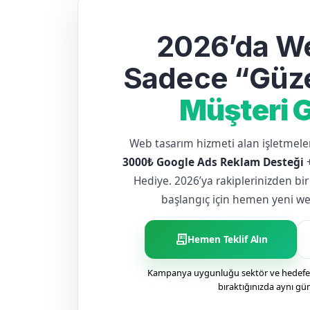
2026’da We
Sadece “Güze
Müşteri G
Web tasarım hizmeti alan işletme
3000₺ Google Ads Reklam Desteği
Hediye. 2026’ya rakiplerinizden bir
başlangıç için hemen yeni web 
receipt_long
Hemen Teklif Alın
Kampanya uygunluğu sektör ve hedefe g
bıraktığınızda aynı gü