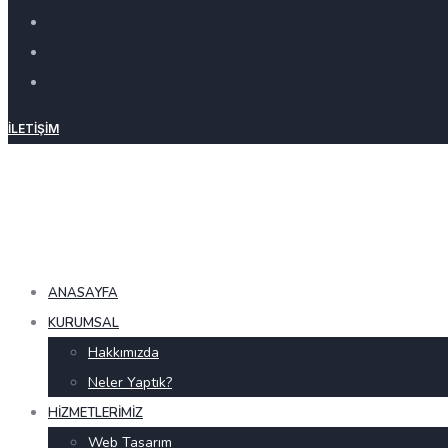
İLETIŞIM
ANASAYFA
KURUMSAL
Hakkımızda
Neler Yaptık?
HIZMETLERIMIZ
Web Tasarım