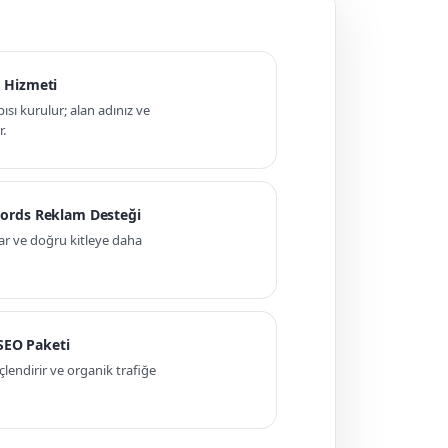
 Hizmeti
pısı kurulur; alan adınız ve
r.
ords Reklam Desteği
ar ve doğru kitleye daha
 SEO Paketi
ndirir ve organik trafiğe