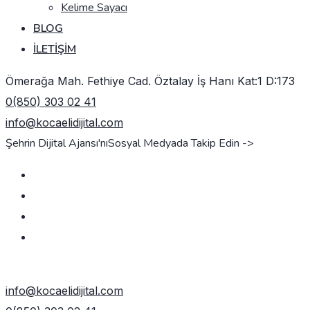
Kelime Sayacı
BLOG
İLETIŞIM
Ömerağa Mah. Fethiye Cad. Öztalay İş Hanı Kat:1 D:173
0(850) 303 02 41
info@kocaelidijital.com
Şehrin Dijital Ajansı'nı
Sosyal Medyada Takip Edin ->
TEKLIF AL
info@kocaelidijital.com