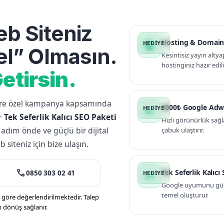
b Siteniz
Hosting & Domain
public
l” Olmasın.
Kesintisiz yayın altya
hostinginiz hazır edili
etirsin.
lere özel kampanya kapsamında
3000₺ Google Adw
campaign
+
Tek Seferlik Kalıcı SEO Paketi
Hızlı görünürlük sağl
 adım önde ve güçlü bir dijital
çabuk ulaştırır.
siteniz için bize ulaşın.
call
Tek Seferlik Kalıcı
0850 303 02 41
manage_search
Google uyumunu güçle
temel oluşturur.
öre değerlendirilmektedir. Talep
n dönüş sağlanır.