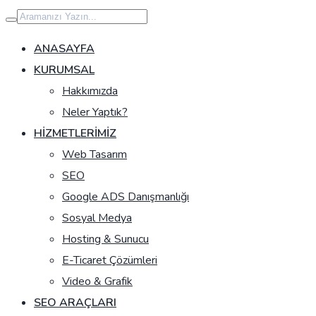
İçeriğe
geç
ANASAYFA
KURUMSAL
Hakkımızda
Neler Yaptık?
HIZMETLERIMIZ
Web Tasarım
SEO
Google ADS Danışmanlığı
Sosyal Medya
Hosting & Sunucu
E-Ticaret Çözümleri
Video & Grafik
SEO ARAÇLARI