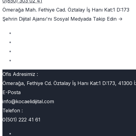
0(850) 303 02 41
Ömerağa Mah. Fethiye Cad. Öztalay İş Hanı Kat:1 D:173
Şehrin Dijital Ajansı'nı
Sosyal Medyada Takip Edin ->
Ofis Adresimiz :
Ömerağa, Fethiye Cd. Öztalay İş Hanı Kat:1 D:173, 41300 İ
E-Posta
info@kocaelidijital.com
Telefon :
0(501) 222 41 61