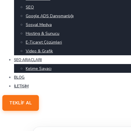
SEO
Google ADS Danışmanlığı
Sosyal Medya
Hosting & Sunucu
E-Ticaret Çözümleri
Video & Grafik
SEO ARAÇLARI
Kelime Sayacı
BLOG
İLETIŞIM
TEKLIF AL