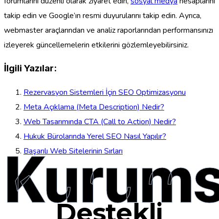
forumlarını düzenli olarak ziyaret edin,
sosyal medya
hesaplarını
takip edin ve Google’ın resmi duyurularını takip edin. Ayrıca,
webmaster araçlarından ve analiz raporlarından performansınızı
izleyerek güncellemelerin etkilerini gözlemleyebilirsiniz.
İlgili Yazılar:
Rezervasyon Sistemleri İçin SEO Optimizasyonu
Meta Açıklama (Meta Description) Nedir?
Web Tasarımında CTA (Call to Action) Nedir?
Hukuk Bürolarında Yerel SEO Nasıl Yapılır?
Kurums
Başarılı Web Sitelerinin Sırları
Destekli