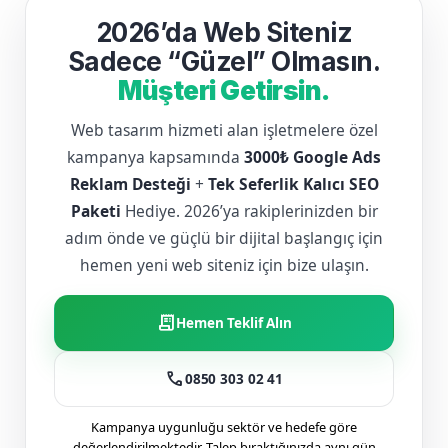
2026’da Web Siteniz
Sadece “Güzel” Olmasın.
Müşteri Getirsin.
Web tasarım hizmeti alan işletmelere özel
kampanya kapsamında
3000₺ Google Ads
Reklam Desteği
+
Tek Seferlik Kalıcı SEO
Paketi
Hediye. 2026’ya rakiplerinizden bir
adım önde ve güçlü bir dijital başlangıç için
hemen yeni web siteniz için bize ulaşın.
receipt_long
Hemen Teklif Alın
call
0850 303 02 41
Kampanya uygunluğu sektör ve hedefe göre
değerlendirilmektedir. Talep bıraktığınızda aynı gün