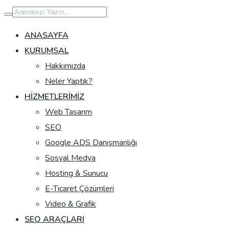
İçeriğe
geç
ANASAYFA
KURUMSAL
Hakkımızda
Neler Yaptık?
HIZMETLERIMIZ
Web Tasarım
SEO
Google ADS Danışmanlığı
Sosyal Medya
Hosting & Sunucu
E-Ticaret Çözümleri
Video & Grafik
SEO ARAÇLARI