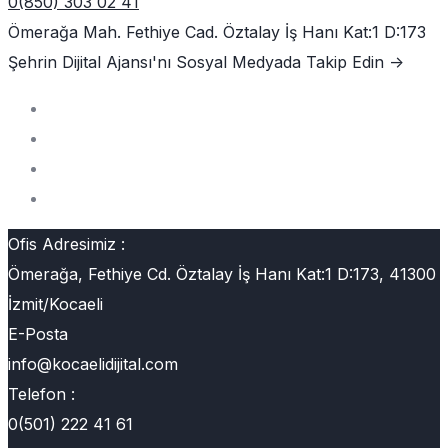
0(850) 303 02 41
Ömerağa Mah. Fethiye Cad. Öztalay İş Hanı Kat:1 D:173
Şehrin Dijital Ajansı'nı
Sosyal Medyada Takip Edin ->
Ofis Adresimiz :
Ömerağa, Fethiye Cd. Öztalay İş Hanı Kat:1 D:173, 41300
İzmit/Kocaeli
E-Posta
info@kocaelidijital.com
Telefon :
0(501) 222 41 61