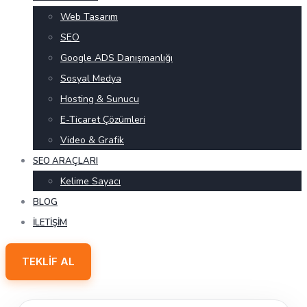
Web Tasarım
SEO
Google ADS Danışmanlığı
Sosyal Medya
Hosting & Sunucu
E-Ticaret Çözümleri
Video & Grafik
SEO ARAÇLARI
Kelime Sayacı
BLOG
İLETIŞIM
TEKLIF AL