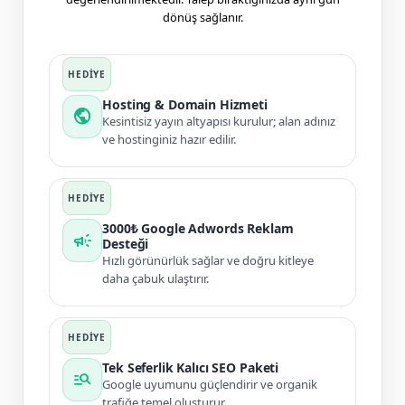
dönüş sağlanır.
Hosting & Domain Hizmeti
public
Kesintisiz yayın altyapısı kurulur; alan adınız
ve hostinginiz hazır edilir.
3000₺ Google Adwords Reklam
campaign
Desteği
Hızlı görünürlük sağlar ve doğru kitleye
daha çabuk ulaştırır.
Tek Seferlik Kalıcı SEO Paketi
manage_search
Google uyumunu güçlendirir ve organik
trafiğe temel oluşturur.