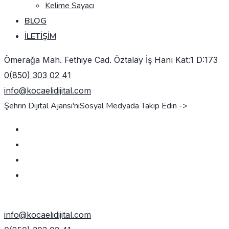
Kelime Sayacı
BLOG
İLETIŞIM
Ömerağa Mah. Fethiye Cad. Öztalay İş Hanı Kat:1 D:173
0(850) 303 02 41
info@kocaelidijital.com
Şehrin Dijital Ajansı'nı
Sosyal Medyada Takip Edin ->
TEKLIF AL
info@kocaelidijital.com