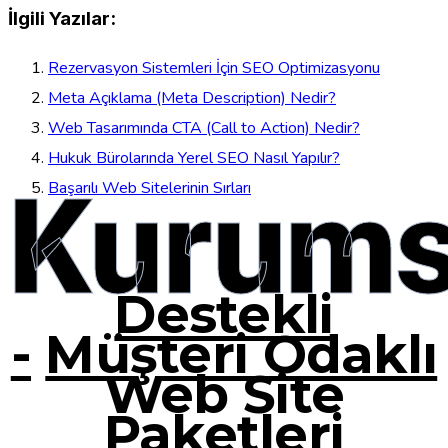
İlgili Yazılar:
Rezervasyon Sistemleri İçin SEO Optimizasyonu
Meta Açıklama (Meta Description) Nedir?
Web Tasarımında CTA (Call to Action) Nedir?
Hukuk Bürolarında Yerel SEO Nasıl Yapılır?
Kurums
Başarılı Web Sitelerinin Sırları
Destekli
-
Müşteri Odaklı
Web Site
Paketleri