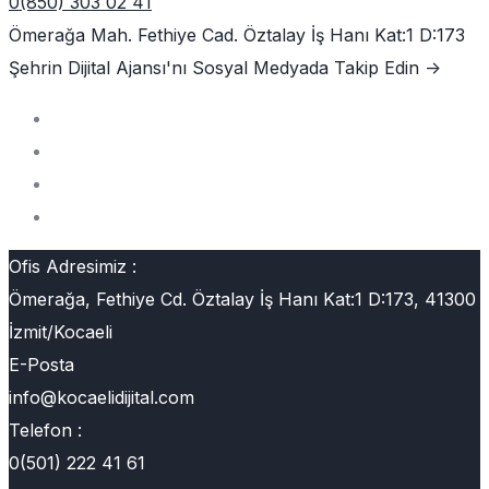
0(850) 303 02 41
Ömerağa Mah. Fethiye Cad. Öztalay İş Hanı Kat:1 D:173
Şehrin Dijital Ajansı'nı
Sosyal Medyada Takip Edin ->
Ofis Adresimiz :
Ömerağa, Fethiye Cd. Öztalay İş Hanı Kat:1 D:173, 41300
İzmit/Kocaeli
E-Posta
info@kocaelidijital.com
Telefon :
0(501) 222 41 61