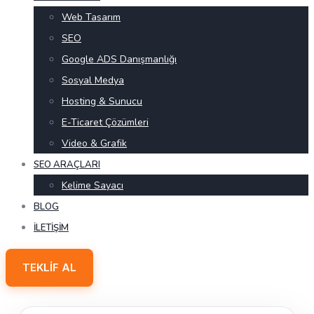
Web Tasarım
SEO
Google ADS Danışmanlığı
Sosyal Medya
Hosting & Sunucu
E-Ticaret Çözümleri
Video & Grafik
SEO ARAÇLARI
Kelime Sayacı
BLOG
İLETIŞIM
TEKLIF AL