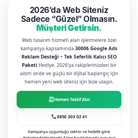
2026’da Web Siteniz
Sadece “Güzel” Olmasın.
Müşteri Getirsin.
Web tasarım hizmeti alan işletmelere özel
kampanya kapsamında
3000₺ Google Ads
Reklam Desteği
+
Tek Seferlik Kalıcı SEO
Paketi
Hediye. 2026’ya rakiplerinizden bir
adım önde ve güçlü bir dijital başlangıç için
hemen yeni web siteniz için bize ulaşın.
receipt_long
Hemen Teklif Alın
call
0850 303 02 41
Kampanya uygunluğu sektör ve hedefe göre
değerlendirilmektedir. Talep bıraktığınızda aynı gün