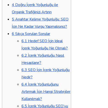
4
Doğru İçerik Yoğunluğu ile
Organik Trafiğinizi Artırın
5
Anahtar Kelime Yoğunluğu: SEO
İçin Ne Kadar Vurgu Yapmalısınız?
6
Sıkça Sorulan Sorular
6.1
Hedef SEO İçin Ideal
İçerik Yoğunluğu Ne Olmalı?
6.2
İçerik Yoğunluğu Nasıl
Hesaplanır?
6.3
SEO İçin İçerik Yoğunluğu
Nedir?
6.4
İçerik Yoğunluğunu
Artırmak İçin Hangi Stratejiler
Kullanılmalı?
6.5
İçerik Yoğunluğu SEO’yu