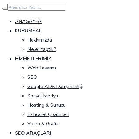
İçeriğe
geç
ANASAYFA
KURUMSAL
Hakkımızda
Neler Yaptık?
HIZMETLERIMIZ
Web Tasarım
SEO
Google ADS Danışmanlığı
Sosyal Medya
Hosting & Sunucu
E-Ticaret Çözümleri
Video & Grafik
SEO ARAÇLARI