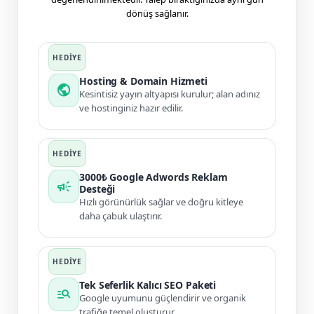
dönüş sağlanır.
Hosting & Domain Hizmeti
public
Kesintisiz yayın altyapısı kurulur; alan adınız
ve hostinginiz hazır edilir.
3000₺ Google Adwords Reklam
campaign
Desteği
Hızlı görünürlük sağlar ve doğru kitleye
daha çabuk ulaştırır.
Tek Seferlik Kalıcı SEO Paketi
manage_search
Google uyumunu güçlendirir ve organik
trafiğe temel oluşturur.