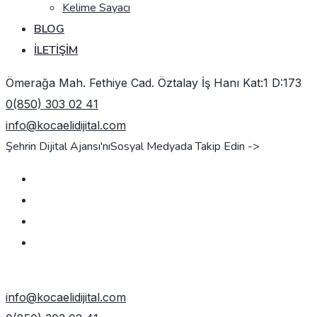
Kelime Sayacı
BLOG
İLETIŞIM
Ömerağa Mah. Fethiye Cad. Öztalay İş Hanı Kat:1 D:173
0(850) 303 02 41
info@kocaelidijital.com
Şehrin Dijital Ajansı'nı
Sosyal Medyada Takip Edin ->
TEKLIF AL
info@kocaelidijital.com