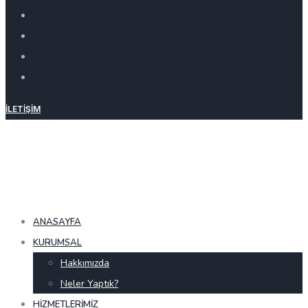
İLETIŞIM
ANASAYFA
KURUMSAL
Hakkımızda
Neler Yaptık?
HIZMETLERIMIZ