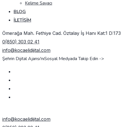
Kelime Sayacı
BLOG
İLETIŞIM
Ömerağa Mah. Fethiye Cad. Öztalay İş Hanı Kat:1 D:173
0(850) 303 02 41
info@kocaelidijital.com
Şehrin Dijital Ajansı'nı
Sosyal Medyada Takip Edin ->
TEKLIF AL
info@kocaelidijital.com