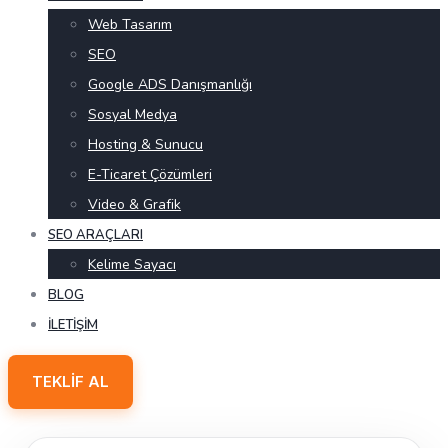
Web Tasarım
SEO
Google ADS Danışmanlığı
Sosyal Medya
Hosting & Sunucu
E-Ticaret Çözümleri
Video & Grafik
SEO ARAÇLARI
Kelime Sayacı
BLOG
İLETIŞIM
TEKLIF AL