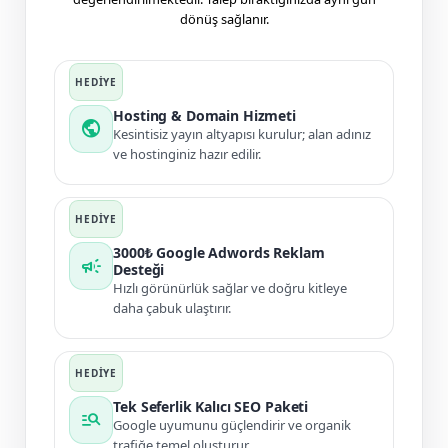
dönüş sağlanır.
Hosting & Domain Hizmeti
public
Kesintisiz yayın altyapısı kurulur; alan adınız
ve hostinginiz hazır edilir.
3000₺ Google Adwords Reklam
campaign
Desteği
Hızlı görünürlük sağlar ve doğru kitleye
daha çabuk ulaştırır.
Tek Seferlik Kalıcı SEO Paketi
manage_search
Google uyumunu güçlendirir ve organik
trafiğe temel oluşturur.