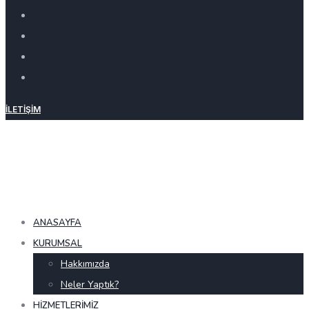
İLETIŞIM
ANASAYFA
KURUMSAL
Hakkımızda
Neler Yaptık?
HIZMETLERIMIZ