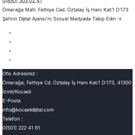
0(850) 303 02 41
Ömerağa Mah. Fethiye Cad. Öztalay İş Hanı Kat:1 D:173
Şehrin Dijital Ajansı'nı
Sosyal Medyada Takip Edin ->
Ofis Adresimiz :
Ömerağa, Fethiye Cd. Öztalay İş Hanı Kat:1 D:173, 41300
İzmit/Kocaeli
E-Posta
info@kocaelidijital.com
Telefon :
0(501) 222 41 61