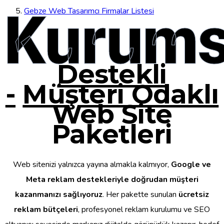
Kurums
Gebze Web Tasarımcı Firmalar Listesi
Destekli
-
Müşteri Odaklı
Web Site
Paketleri
Web sitenizi yalnızca yayına almakla kalmıyor,
Google ve
Meta reklam destekleriyle doğrudan müşteri
kazanmanızı sağlıyoruz
. Her pakette sunulan
ücretsiz
reklam bütçeleri
, profesyonel reklam kurulumu ve SEO