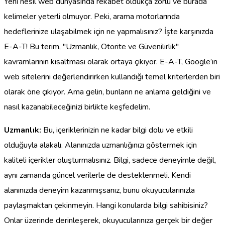
Yeni nesil web dünyasında rekabet oldukça zorlu ve burada
kelimeler yeterli olmuyor. Peki, arama motorlarında
hedeflerinize ulaşabilmek için ne yapmalısınız? İşte karşınızda
E-A-T! Bu terim, "Uzmanlık, Otorite ve Güvenilirlik"
kavramlarının kısaltması olarak ortaya çıkıyor. E-A-T, Google’ın
web sitelerini değerlendirirken kullandığı temel kriterlerden biri
olarak öne çıkıyor. Ama gelin, bunların ne anlama geldiğini ve
nasıl kazanabileceğinizi birlikte keşfedelim.
Uzmanlık:
Bu, içeriklerinizin ne kadar bilgi dolu ve etkili
olduğuyla alakalı. Alanınızda uzmanlığınızı göstermek için
kaliteli içerikler oluşturmalısınız. Bilgi, sadece deneyimle değil,
aynı zamanda güncel verilerle de desteklenmeli. Kendi
alanınızda deneyim kazanmışsanız, bunu okuyucularınızla
paylaşmaktan çekinmeyin. Hangi konularda bilgi sahibisiniz?
Onlar üzerinde derinleşerek, okuyucularınıza gerçek bir değer