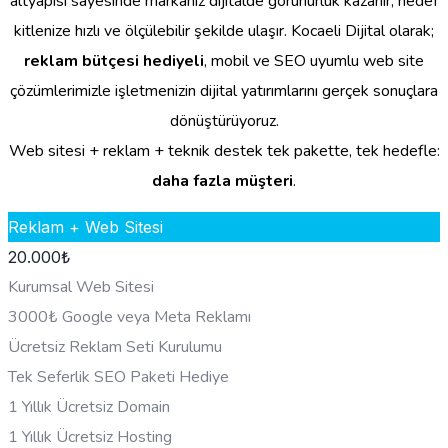
altyapısı sayesinde markanız dijitalde görünürlük kazanır, hedef
kitlenize hızlı ve ölçülebilir şekilde ulaşır. Kocaeli Dijital olarak;
reklam bütçesi hediyeli
, mobil ve SEO uyumlu web site
çözümlerimizle işletmenizin dijital yatırımlarını gerçek sonuçlara
dönüştürüyoruz.
Web sitesi + reklam + teknik destek tek pakette, tek hedefle:
daha fazla müşteri
.
Reklam + Web Sitesi
20.000
₺
Kurumsal Web Sitesi
3000₺ Google veya Meta Reklamı
Ücretsiz Reklam Seti Kurulumu
Tek Seferlik SEO Paketi Hediye
1 Yıllık Ücretsiz Domain
1 Yıllık Ücretsiz Hosting