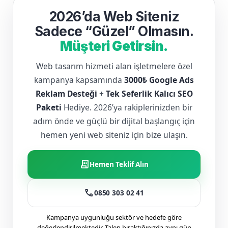
2026’da Web Siteniz
Sadece “Güzel” Olmasın.
Müşteri Getirsin.
Web tasarım hizmeti alan işletmelere özel
kampanya kapsamında
3000₺ Google Ads
Reklam Desteği
+
Tek Seferlik Kalıcı SEO
Paketi
Hediye. 2026’ya rakiplerinizden bir
adım önde ve güçlü bir dijital başlangıç için
hemen yeni web siteniz için bize ulaşın.
receipt_long
Hemen Teklif Alın
call
0850 303 02 41
Kampanya uygunluğu sektör ve hedefe göre
değerlendirilmektedir. Talep bıraktığınızda aynı gün