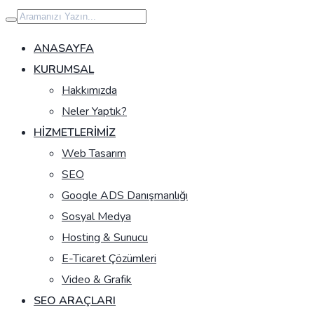
İçeriğe
geç
ANASAYFA
KURUMSAL
Hakkımızda
Neler Yaptık?
HIZMETLERIMIZ
Web Tasarım
SEO
Google ADS Danışmanlığı
Sosyal Medya
Hosting & Sunucu
E-Ticaret Çözümleri
Video & Grafik
SEO ARAÇLARI