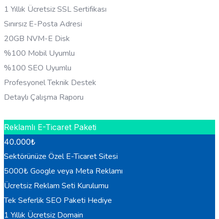
1 Yıllık Ücretsiz SSL Sertifikası
Sınırsız E-Posta Adresi
20GB NVM-E Disk
%100 Mobil Uyumlu
%100 SEO Uyumlu
Profesyonel Teknik Destek
Detaylı Çalışma Raporu
HEMEN BILGI AL
Reklamlı E-Ticaret Paketi
40.000
₺
Sektörünüze Özel E-Ticaret Sitesi
5000₺ Google veya Meta Reklamı
Ücretsiz Reklam Seti Kurulumu
Tek Seferlik SEO Paketi Hediye
1 Yıllık Ücretsiz Domain