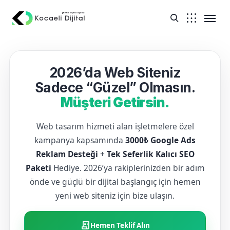
2026’da Web Siteniz
Sadece “Güzel” Olmasın.
Müşteri Getirsin.
Web tasarım hizmeti alan işletmelere özel
kampanya kapsamında
3000₺ Google Ads
Reklam Desteği
+
Tek Seferlik Kalıcı SEO
Paketi
Hediye. 2026’ya rakiplerinizden bir adım
önde ve güçlü bir dijital başlangıç için hemen
yeni web siteniz için bize ulaşın.
receipt_long
Hemen Teklif Alın