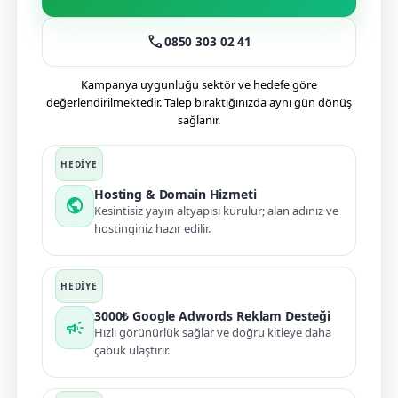
call
0850 303 02 41
Kampanya uygunluğu sektör ve hedefe göre
değerlendirilmektedir. Talep bıraktığınızda aynı gün dönüş
sağlanır.
Hosting & Domain Hizmeti
public
Kesintisiz yayın altyapısı kurulur; alan adınız ve
hostinginiz hazır edilir.
3000₺ Google Adwords Reklam Desteği
campaign
Hızlı görünürlük sağlar ve doğru kitleye daha
çabuk ulaştırır.