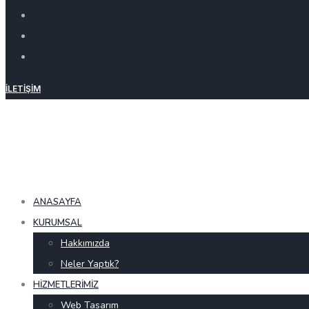
İLETIŞIM
ANASAYFA
KURUMSAL
Hakkımızda
Neler Yaptık?
HIZMETLERIMIZ
Web Tasarım