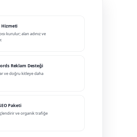
 Hizmeti
pısı kurulur; alan adınız ve
r.
ords Reklam Desteği
ar ve doğru kitleye daha
 SEO Paketi
ndirir ve organik trafiğe