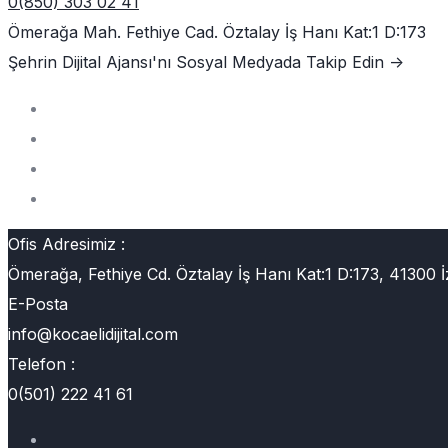
0(850) 303 02 41
Ömerağa Mah. Fethiye Cad. Öztalay İş Hanı Kat:1 D:173
Şehrin Dijital Ajansı'nı
Sosyal Medyada Takip Edin ->
Ofis Adresimiz :
Ömerağa, Fethiye Cd. Öztalay İş Hanı Kat:1 D:173, 41300 İ
E-Posta
info@kocaelidijital.com
Telefon :
0(501) 222 41 61