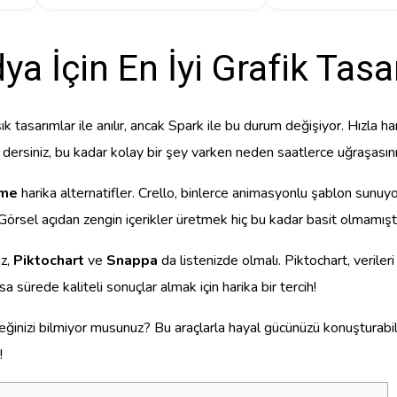
a İçin En İyi Grafik Tasa
tasarımlar ile anılır, ancak Spark ile bu durum değişiyor. Hızla hari
dersiniz, bu kadar kolay bir şey varken neden saatlerce uğraşasını
sme
harika alternatifler. Crello, binlerce animasyonlu şablon sunuyor.
Görsel açıdan zengin içerikler üretmek hiç bu kadar basit olmamıştı
ız,
Piktochart
ve
Snappa
da listenizde olmalı. Piktochart, veriler
a sürede kaliteli sonuçlar almak için harika bir tercih!
ğinizi bilmiyor musunuz? Bu araçlarla hayal gücünüzü konuşturabilir, 
!