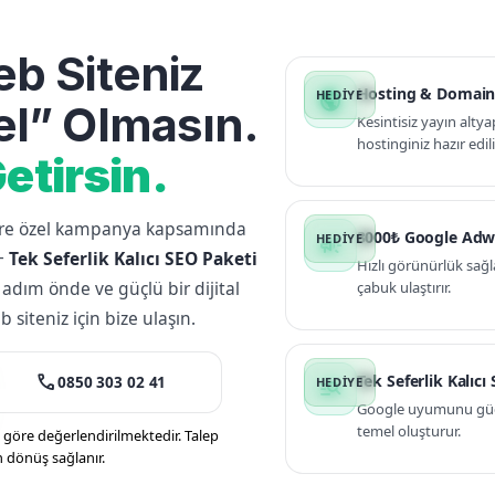
b Siteniz
Hosting & Domain
public
l” Olmasın.
Kesintisiz yayın altya
hostinginiz hazır edili
etirsin.
lere özel kampanya kapsamında
3000₺ Google Adw
campaign
+
Tek Seferlik Kalıcı SEO Paketi
Hızlı görünürlük sağl
 adım önde ve güçlü bir dijital
çabuk ulaştırır.
siteniz için bize ulaşın.
call
Tek Seferlik Kalıcı
0850 303 02 41
manage_search
Google uyumunu güçle
temel oluşturur.
öre değerlendirilmektedir. Talep
n dönüş sağlanır.