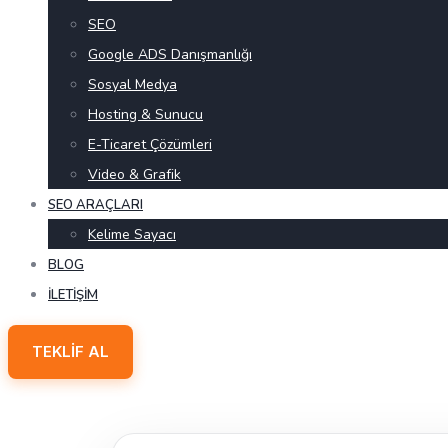
SEO
Google ADS Danışmanlığı
Sosyal Medya
Hosting & Sunucu
E-Ticaret Çözümleri
Video & Grafik
SEO ARAÇLARI
Kelime Sayacı
BLOG
İLETIŞIM
TEKLIF AL