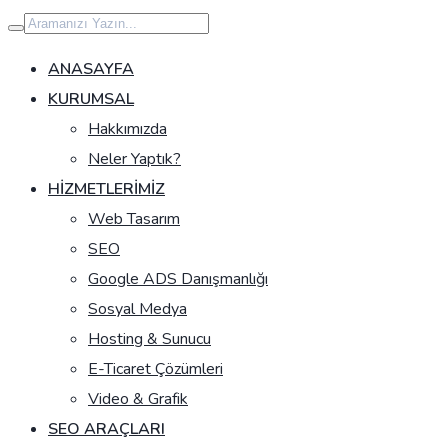
İçeriğe
geç
ANASAYFA
KURUMSAL
Hakkımızda
Neler Yaptık?
HIZMETLERIMIZ
Web Tasarım
SEO
Google ADS Danışmanlığı
Sosyal Medya
Hosting & Sunucu
E-Ticaret Çözümleri
Video & Grafik
SEO ARAÇLARI