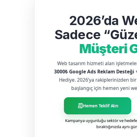
2026’da We
Sadece “Güze
Müşteri G
Web tasarım hizmeti alan işletme
3000₺ Google Ads Reklam Desteği
Hediye. 2026’ya rakiplerinizden bir
başlangıç için hemen yeni web 
receipt_long
Hemen Teklif Alın
Kampanya uygunluğu sektör ve hedefe g
bıraktığınızda aynı gü