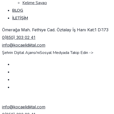
Kelime Sayacı
BLOG
İLETIŞIM
Ömerağa Mah. Fethiye Cad. Öztalay İş Hanı Kat:1 D:173
0(850) 303 02 41
info@kocaelidijital.com
Şehrin Dijital Ajansı'nı
Sosyal Medyada Takip Edin ->
TEKLIF AL
info@kocaelidijital.com