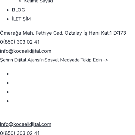
Kelime Sayacı
BLOG
İLETIŞIM
Ömerağa Mah. Fethiye Cad. Öztalay İş Hanı Kat:1 D:173
0(850) 303 02 41
info@kocaelidijital.com
Şehrin Dijital Ajansı'nı
Sosyal Medyada Takip Edin ->
TEKLIF AL
info@kocaelidijital.com
0(850) 303 02 41