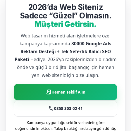
2026’da Web Siteniz
Sadece “Güzel” Olmasın.
Müşteri Getirsin.
Web tasarım hizmeti alan işletmelere özel
kampanya kapsamında
3000₺ Google Ads
Reklam Desteği
+
Tek Seferlik Kalıcı SEO
Paketi
Hediye. 2026’ya rakiplerinizden bir adım
önde ve güçlü bir dijital başlangıç için hemen
yeni web siteniz için bize ulaşın.
receipt_long
Hemen Teklif Alın
call
0850 303 02 41
Kampanya uygunluğu sektör ve hedefe göre
değerlendirilmektedir. Talep bıraktığınızda aynı gün dönüş