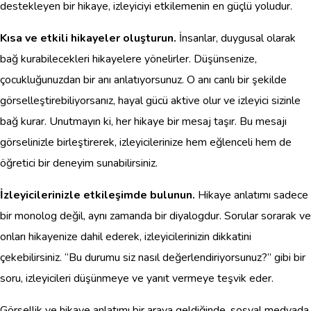
destekleyen bir hikaye, izleyiciyi etkilemenin en güçlü yoludur.
Kısa ve etkili hikayeler oluşturun.
İnsanlar, duygusal olarak
bağ kurabilecekleri hikayelere yönelirler. Düşünsenize,
çocukluğunuzdan bir anı anlatıyorsunuz. O anı canlı bir şekilde
görselleştirebiliyorsanız, hayal gücü aktive olur ve izleyici sizinle
bağ kurar. Unutmayın ki, her hikaye bir mesaj taşır. Bu mesajı
görselinizle birleştirerek, izleyicilerinize hem eğlenceli hem de
öğretici bir deneyim sunabilirsiniz.
İzleyicilerinizle etkileşimde bulunun.
Hikaye anlatımı sadece
bir monolog değil, aynı zamanda bir diyalogdur. Sorular sorarak ve
onları hikayenize dahil ederek, izleyicilerinizin dikkatini
çekebilirsiniz. “Bu durumu siz nasıl değerlendiriyorsunuz?” gibi bir
soru, izleyicileri düşünmeye ve yanıt vermeye teşvik eder.
Görsellik ve hikaye anlatımı bir araya geldiğinde, sosyal medyada