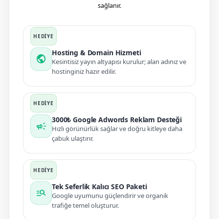
sağlanır.
Hosting & Domain Hizmeti
public
Kesintisiz yayın altyapısı kurulur; alan adınız ve
hostinginiz hazır edilir.
3000₺ Google Adwords Reklam Desteği
campaign
Hızlı görünürlük sağlar ve doğru kitleye daha
çabuk ulaştırır.
Tek Seferlik Kalıcı SEO Paketi
manage_search
Google uyumunu güçlendirir ve organik
trafiğe temel oluşturur.