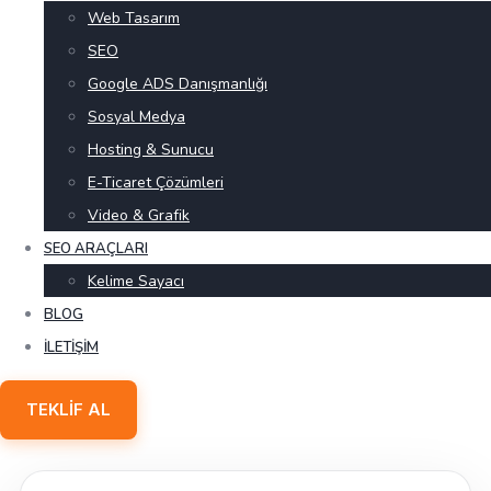
Web Tasarım
SEO
Google ADS Danışmanlığı
Sosyal Medya
Hosting & Sunucu
E-Ticaret Çözümleri
Video & Grafik
SEO ARAÇLARI
Kelime Sayacı
BLOG
İLETIŞIM
TEKLIF AL