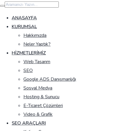
İçeriğe
geç
ANASAYFA
KURUMSAL
Hakkımızda
Neler Yaptık?
HIZMETLERIMIZ
Web Tasarım
SEO
Google ADS Danışmanlığı
Sosyal Medya
Hosting & Sunucu
E-Ticaret Çözümleri
Video & Grafik
SEO ARAÇLARI