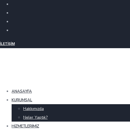
İLETIŞIM
ANASAYFA
KURUMSAL
Hakkımızda
Neler Yaptık?
HIZMETLERIMIZ