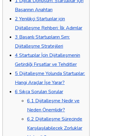
1
Dijital Dönüşüm: Startuplar İçin
Başarının Anahtarı
2
Yenilikçi Startuplar için
Dijitalleşme Rehberi: İlk Adımlar
3
Başarılı Startupların Sırrı:
Dijitalleşme Stratejileri
4
Startuplar İçin Dijitalleşmenin
Getirdiği Fırsatlar ve Tehditler
5
Dijitalleşme Yolunda Startuplar:
Hangi Araçlar İşe Yarar?
6
Sıkça Sorulan Sorular
6.1
Dijitalleşme Nedir ve
Neden Önemlidir?
6.2
Dijitalleşme Sürecinde
Karşılaşılabilecek Zorluklar