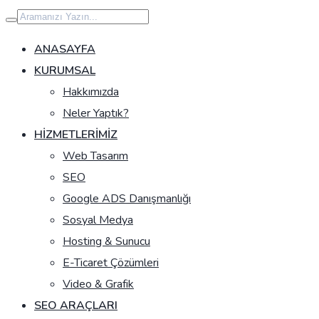
İçeriğe
geç
ANASAYFA
KURUMSAL
Hakkımızda
Neler Yaptık?
HIZMETLERIMIZ
Web Tasarım
SEO
Google ADS Danışmanlığı
Sosyal Medya
Hosting & Sunucu
E-Ticaret Çözümleri
Video & Grafik
SEO ARAÇLARI