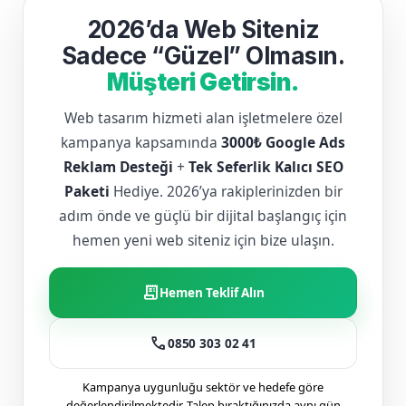
2026’da Web Siteniz
Sadece “Güzel” Olmasın.
Müşteri Getirsin.
Web tasarım hizmeti alan işletmelere özel
kampanya kapsamında
3000₺ Google Ads
Reklam Desteği
+
Tek Seferlik Kalıcı SEO
Paketi
Hediye. 2026’ya rakiplerinizden bir
adım önde ve güçlü bir dijital başlangıç için
hemen yeni web siteniz için bize ulaşın.
receipt_long
Hemen Teklif Alın
call
0850 303 02 41
Kampanya uygunluğu sektör ve hedefe göre
değerlendirilmektedir. Talep bıraktığınızda aynı gün