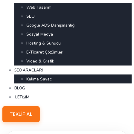
Web Tasarım
SEO
Google ADS Danışmanlığı
Sosyal Medya
Hosting & Sunucu
E-Ticaret Çözümleri
Video & Grafik
SEO ARAÇLARI
Kelime Sayacı
BLOG
İLETIŞIM
TEKLIF AL