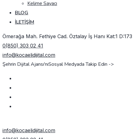
Kelime Sayacı
BLOG
İLETIŞIM
Ömerağa Mah. Fethiye Cad. Öztalay İş Hanı Kat:1 D:173
0(850) 303 02 41
info@kocaelidijital.com
Şehrin Dijital Ajansı'nı
Sosyal Medyada Takip Edin ->
TEKLIF AL
info@kocaelidijital.com