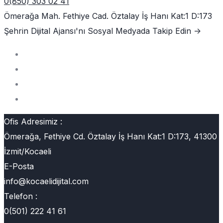
0(850) 303 02 41
Ömerağa Mah. Fethiye Cad. Öztalay İş Hanı Kat:1 D:173
Şehrin Dijital Ajansı'nı
Sosyal Medyada Takip Edin ->
Ofis Adresimiz :
Ömerağa, Fethiye Cd. Öztalay İş Hanı Kat:1 D:173, 41300
İzmit/Kocaeli
E-Posta
info@kocaelidijital.com
Telefon :
0(501) 222 41 61