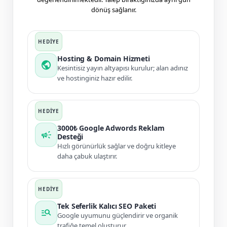
dönüş sağlanır.
Hosting & Domain Hizmeti
public
Kesintisiz yayın altyapısı kurulur; alan adınız
ve hostinginiz hazır edilir.
3000₺ Google Adwords Reklam
campaign
Desteği
Hızlı görünürlük sağlar ve doğru kitleye
daha çabuk ulaştırır.
Tek Seferlik Kalıcı SEO Paketi
manage_search
Google uyumunu güçlendirir ve organik
trafiğe temel oluşturur.