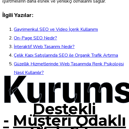
işletmelerin daha esnek ve yenilikçi olmalarını sağlar.
İlgili Yazılar:
Gayrimenkul SEO ve Video İçerik Kullanımı
On-Page SEO Nedir?
İnteraktif Web Tasarımı Nedir?
Çelik Kapı Satışlarında SEO ile Organik Trafik Artırma
Güzellik Hizmetlerinde Web Tasarımda Renk Psikolojisi
Kurums
Nasıl Kullanılır?
Destekli
-
Müşteri Odaklı