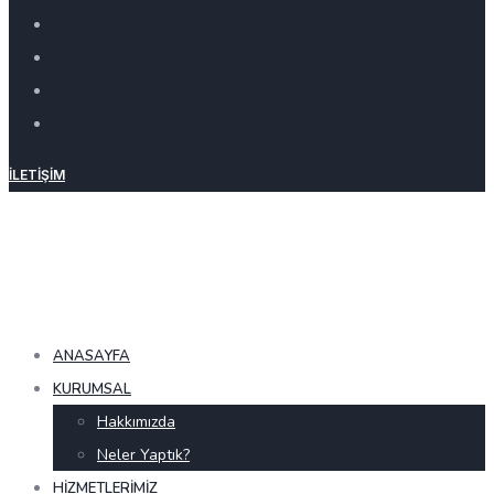
İLETIŞIM
ANASAYFA
KURUMSAL
Hakkımızda
Neler Yaptık?
HIZMETLERIMIZ