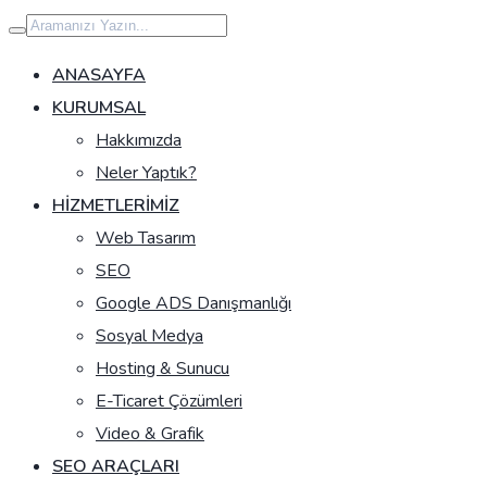
İçeriğe
geç
ANASAYFA
KURUMSAL
Hakkımızda
Neler Yaptık?
HIZMETLERIMIZ
Web Tasarım
SEO
Google ADS Danışmanlığı
Sosyal Medya
Hosting & Sunucu
E-Ticaret Çözümleri
Video & Grafik
SEO ARAÇLARI