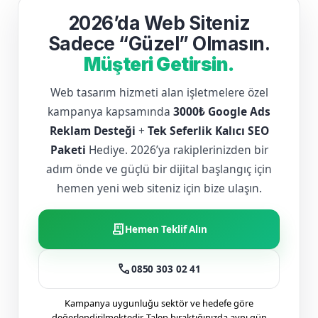
2026’da Web Siteniz
Sadece “Güzel” Olmasın.
Müşteri Getirsin.
Web tasarım hizmeti alan işletmelere özel
kampanya kapsamında
3000₺ Google Ads
Reklam Desteği
+
Tek Seferlik Kalıcı SEO
Paketi
Hediye. 2026’ya rakiplerinizden bir
adım önde ve güçlü bir dijital başlangıç için
hemen yeni web siteniz için bize ulaşın.
receipt_long
Hemen Teklif Alın
call
0850 303 02 41
Kampanya uygunluğu sektör ve hedefe göre
değerlendirilmektedir. Talep bıraktığınızda aynı gün