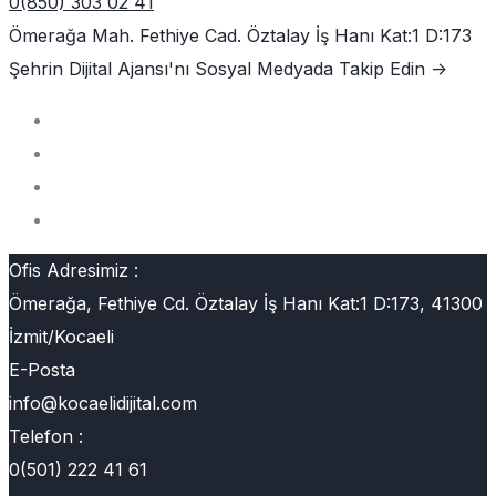
0(850) 303 02 41
Ömerağa Mah. Fethiye Cad. Öztalay İş Hanı Kat:1 D:173
Şehrin Dijital Ajansı'nı
Sosyal Medyada Takip Edin ->
Ofis Adresimiz :
Ömerağa, Fethiye Cd. Öztalay İş Hanı Kat:1 D:173, 41300
İzmit/Kocaeli
E-Posta
info@kocaelidijital.com
Telefon :
0(501) 222 41 61