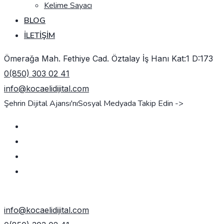
Kelime Sayacı
BLOG
İLETIŞIM
Ömerağa Mah. Fethiye Cad. Öztalay İş Hanı Kat:1 D:173
0(850) 303 02 41
info@kocaelidijital.com
Şehrin Dijital Ajansı'nı
Sosyal Medyada Takip Edin ->
TEKLIF AL
info@kocaelidijital.com