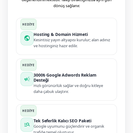
dönüş sağlanır.
Hosting & Domain Hizmeti
public
Kesintisiz yayın altyapısı kurulur; alan adınız
ve hostinginiz hazır edilir.
3000₺ Google Adwords Reklam
campaign
Desteği
Hızlı görünürlük sağlar ve doğru kitleye
daha çabuk ulaştırır.
Tek Seferlik Kalıcı SEO Paketi
manage_search
Google uyumunu güçlendirir ve organik
trafiğe temel oluşturur.