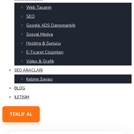
Web Tasarım
SEO
Google ADS Danışmanlığı
Sosyal Medya
Hosting & Sunucu
E-Ticaret Çözümleri
Video & Grafik
SEO ARAÇLARI
Kelime Sayacı
BLOG
İLETIŞIM
TEKLIF AL