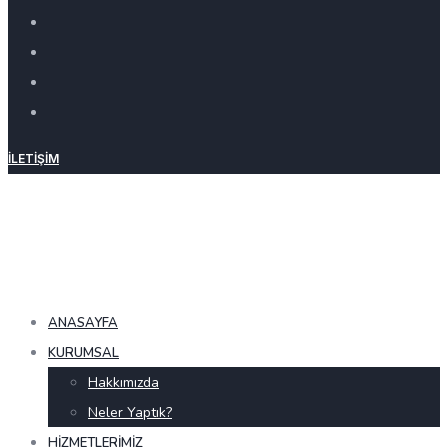
İLETIŞIM
ANASAYFA
KURUMSAL
Hakkımızda
Neler Yaptık?
HIZMETLERIMIZ