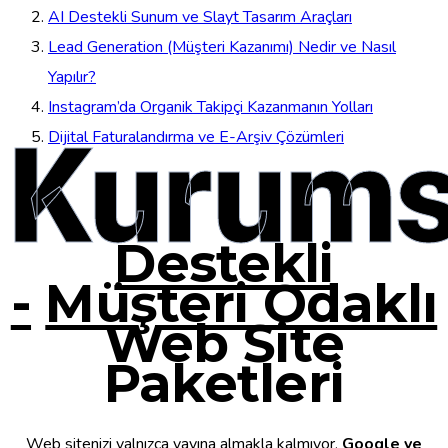
AI Destekli Sunum ve Slayt Tasarım Araçları
Lead Generation (Müşteri Kazanımı) Nedir ve Nasıl
Yapılır?
Instagram’da Organik Takipçi Kazanmanın Yolları
Kurums
Dijital Faturalandırma ve E-Arşiv Çözümleri
Destekli
-
Müşteri Odaklı
Web Site
Paketleri
Web sitenizi yalnızca yayına almakla kalmıyor,
Google ve