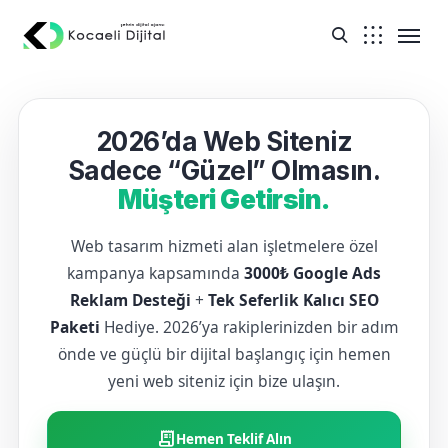
2026’da Web Siteniz
Sadece “Güzel” Olmasın.
Müşteri Getirsin.
Web tasarım hizmeti alan işletmelere özel
kampanya kapsamında
3000₺ Google Ads
Reklam Desteği
+
Tek Seferlik Kalıcı SEO
Paketi
Hediye. 2026’ya rakiplerinizden bir adım
önde ve güçlü bir dijital başlangıç için hemen
yeni web siteniz için bize ulaşın.
receipt_long
Hemen Teklif Alın