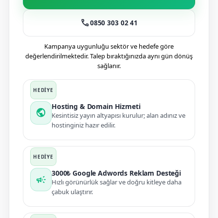
call
0850 303 02 41
Kampanya uygunluğu sektör ve hedefe göre
değerlendirilmektedir. Talep bıraktığınızda aynı gün dönüş
sağlanır.
Hosting & Domain Hizmeti
public
Kesintisiz yayın altyapısı kurulur; alan adınız ve
hostinginiz hazır edilir.
3000₺ Google Adwords Reklam Desteği
campaign
Hızlı görünürlük sağlar ve doğru kitleye daha
çabuk ulaştırır.