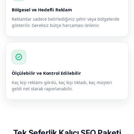
Bölgesel ve Hedefli Reklam
Reklamlar sadece belirlediğiniz şehir veya bölgelerde
gösterilir. Gereksiz bütçe harcaması önlenir.
verified
Ölçülebilir ve Kontrol Edilebilir
Kaç kişi reklamı gördü, kaç kişi tıkladı, kaç müşteri
geldi net olarak raporlanabilir.
Tek Seferlik Kalıcı SEO Paketi