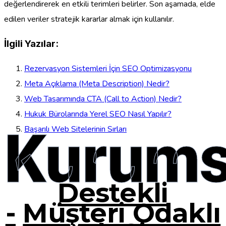
değerlendirerek en etkili terimleri belirler. Son aşamada, elde
edilen veriler stratejik kararlar almak için kullanılır.
İlgili Yazılar:
Rezervasyon Sistemleri İçin SEO Optimizasyonu
Meta Açıklama (Meta Description) Nedir?
Web Tasarımında CTA (Call to Action) Nedir?
Hukuk Bürolarında Yerel SEO Nasıl Yapılır?
Kurums
Başarılı Web Sitelerinin Sırları
Destekli
-
Müşteri Odaklı