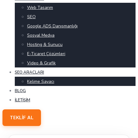
Web Tasarım
SEO
Google ADS Danışmanlığı
Sosyal Medya
Hosting & Sunucu
E-Ticaret Çözümleri
Video & Grafik
SEO ARAÇLARI
Kelime Sayacı
BLOG
İLETIŞIM
TEKLIF AL