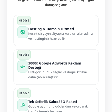
dönüş sağlanır.
Hosting & Domain Hizmeti
public
Kesintisiz yayın altyapısı kurulur; alan adınız
ve hostinginiz hazır edilir.
3000₺ Google Adwords Reklam
campaign
Desteği
Hızlı görünürlük sağlar ve doğru kitleye
daha çabuk ulaştırır.
Tek Seferlik Kalıcı SEO Paketi
manage_search
Google uyumunu güçlendirir ve organik
trafiğe temel oluşturur.