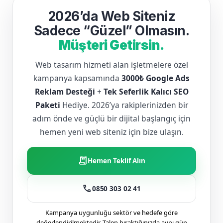
2026’da Web Siteniz
Sadece “Güzel” Olmasın.
Müşteri Getirsin.
Web tasarım hizmeti alan işletmelere özel
kampanya kapsamında
3000₺ Google Ads
Reklam Desteği
+
Tek Seferlik Kalıcı SEO
Paketi
Hediye. 2026’ya rakiplerinizden bir
adım önde ve güçlü bir dijital başlangıç için
hemen yeni web siteniz için bize ulaşın.
receipt_long
Hemen Teklif Alın
call
0850 303 02 41
Kampanya uygunluğu sektör ve hedefe göre
değerlendirilmektedir. Talep bıraktığınızda aynı gün