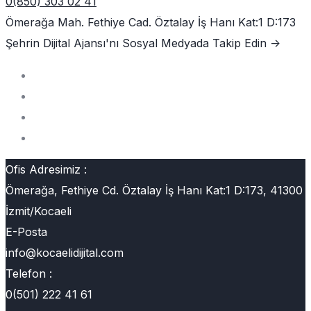
0(850) 303 02 41
Ömerağa Mah. Fethiye Cad. Öztalay İş Hanı Kat:1 D:173
Şehrin Dijital Ajansı'nı
Sosyal Medyada Takip Edin ->
Ofis Adresimiz :
Ömerağa, Fethiye Cd. Öztalay İş Hanı Kat:1 D:173, 41300
İzmit/Kocaeli
E-Posta
info@kocaelidijital.com
Telefon :
0(501) 222 41 61