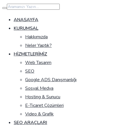
İçeriğe
geç
ANASAYFA
KURUMSAL
Hakkımızda
Neler Yaptık?
HIZMETLERIMIZ
Web Tasarım
SEO
Google ADS Danışmanlığı
Sosyal Medya
Hosting & Sunucu
E-Ticaret Çözümleri
Video & Grafik
SEO ARAÇLARI