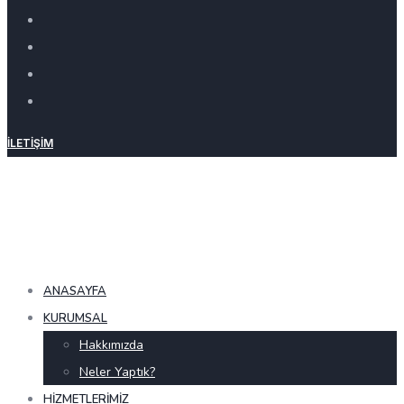
İLETIŞIM
ANASAYFA
KURUMSAL
Hakkımızda
Neler Yaptık?
HIZMETLERIMIZ