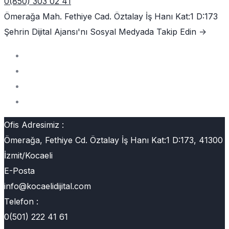
0(850) 303 02 41
Ömerağa Mah. Fethiye Cad. Öztalay İş Hanı Kat:1 D:173
Şehrin Dijital Ajansı'nı
Sosyal Medyada Takip Edin ->
Ofis Adresimiz :
Ömerağa, Fethiye Cd. Öztalay İş Hanı Kat:1 D:173, 41300
İzmit/Kocaeli
E-Posta
info@kocaelidijital.com
Telefon :
0(501) 222 41 61