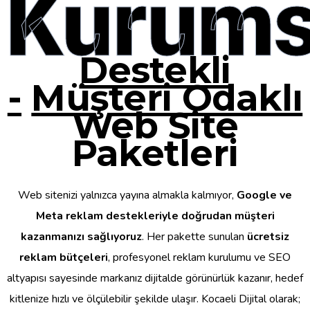
Kurums
Destekli
-
Müşteri Odaklı
Web Site
Paketleri
Web sitenizi yalnızca yayına almakla kalmıyor,
Google ve
Meta reklam destekleriyle doğrudan müşteri
kazanmanızı sağlıyoruz
. Her pakette sunulan
ücretsiz
reklam bütçeleri
, profesyonel reklam kurulumu ve SEO
altyapısı sayesinde markanız dijitalde görünürlük kazanır, hedef
kitlenize hızlı ve ölçülebilir şekilde ulaşır. Kocaeli Dijital olarak;