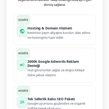
dönüş sağlanır.
Hosting & Domain Hizmeti
public
Kesintisiz yayın altyapısı kurulur; alan adınız
ve hostinginiz hazır edilir.
3000₺ Google Adwords Reklam
campaign
Desteği
Hızlı görünürlük sağlar ve doğru kitleye
daha çabuk ulaştırır.
Tek Seferlik Kalıcı SEO Paketi
manage_search
Google uyumunu güçlendirir ve organik
trafiğe temel oluşturur.