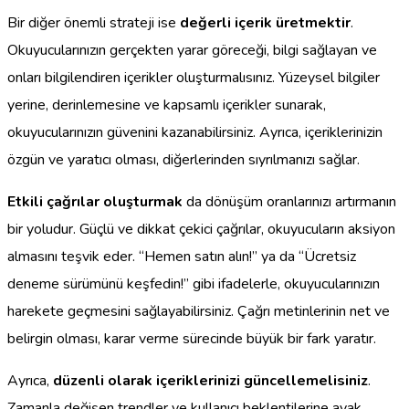
Bir diğer önemli strateji ise
değerli içerik üretmektir
.
Okuyucularınızın gerçekten yarar göreceği, bilgi sağlayan ve
onları bilgilendiren içerikler oluşturmalısınız. Yüzeysel bilgiler
yerine, derinlemesine ve kapsamlı içerikler sunarak,
okuyucularınızın güvenini kazanabilirsiniz. Ayrıca, içeriklerinizin
özgün ve yaratıcı olması, diğerlerinden sıyrılmanızı sağlar.
Etkili çağrılar oluşturmak
da dönüşüm oranlarınızı artırmanın
bir yoludur. Güçlü ve dikkat çekici çağrılar, okuyucuların aksiyon
almasını teşvik eder. “Hemen satın alın!” ya da “Ücretsiz
deneme sürümünü keşfedin!” gibi ifadelerle, okuyucularınızın
harekete geçmesini sağlayabilirsiniz. Çağrı metinlerinin net ve
belirgin olması, karar verme sürecinde büyük bir fark yaratır.
Ayrıca,
düzenli olarak içeriklerinizi güncellemelisiniz
.
Zamanla değişen trendler ve kullanıcı beklentilerine ayak