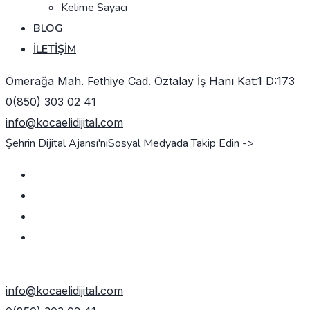
Kelime Sayacı
BLOG
İLETIŞIM
Ömerağa Mah. Fethiye Cad. Öztalay İş Hanı Kat:1 D:173
0(850) 303 02 41
info@kocaelidijital.com
Şehrin Dijital Ajansı'nı
Sosyal Medyada Takip Edin ->
TEKLIF AL
info@kocaelidijital.com