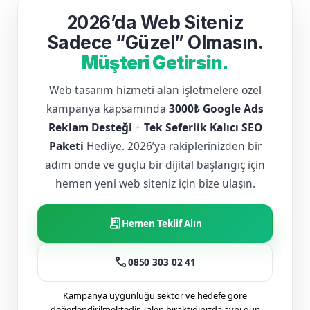
2026’da Web Siteniz
Sadece “Güzel” Olmasın.
Müşteri Getirsin.
Web tasarım hizmeti alan işletmelere özel
kampanya kapsamında
3000₺ Google Ads
Reklam Desteği
+
Tek Seferlik Kalıcı SEO
Paketi
Hediye. 2026’ya rakiplerinizden bir
adım önde ve güçlü bir dijital başlangıç için
hemen yeni web siteniz için bize ulaşın.
receipt_long
Hemen Teklif Alın
call
0850 303 02 41
Kampanya uygunluğu sektör ve hedefe göre
değerlendirilmektedir. Talep bıraktığınızda aynı gün