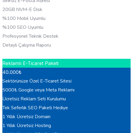
Sınırsız E-Posta Adresi
20GB NVM-E Disk
%100 Mobil Uyumlu
%100 SEO Uyumlu
Profesyonel Teknik Destek
Detaylı Çalışma Raporu
HEMEN BILGI AL
Reklamlı E-Ticaret Paketi
40.000
₺
Sektörünüze Özel E-Ticaret Sitesi
5000₺ Google veya Meta Reklamı
Ücretsiz Reklam Seti Kurulumu
Tek Seferlik SEO Paketi Hediye
1 Yıllık Ücretsiz Domain
1 Yıllık Ücretsiz Hosting