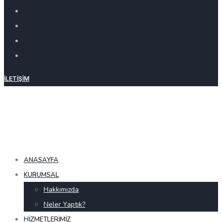
İLETIŞIM
ANASAYFA
KURUMSAL
Hakkımızda
Neler Yaptık?
HIZMETLERIMIZ