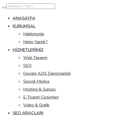
İçeriğe
geç
ANASAYFA
KURUMSAL
Hakkımızda
Neler Yaptık?
HIZMETLERIMIZ
Web Tasarım
SEO
Google ADS Danışmanlığı
Sosyal Medya
Hosting & Sunucu
E-Ticaret Çözümleri
Video & Grafik
SEO ARAÇLARI