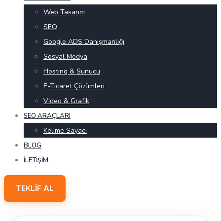
Web Tasarım
SEO
Google ADS Danışmanlığı
Sosyal Medya
Hosting & Sunucu
E-Ticaret Çözümleri
Video & Grafik
SEO ARAÇLARI
Kelime Sayacı
BLOG
İLETIŞIM
TEKLIF AL