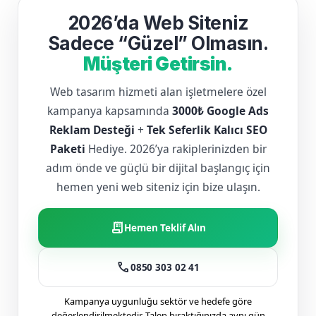
2026’da Web Siteniz
Sadece “Güzel” Olmasın.
Müşteri Getirsin.
Web tasarım hizmeti alan işletmelere özel
kampanya kapsamında
3000₺ Google Ads
Reklam Desteği
+
Tek Seferlik Kalıcı SEO
Paketi
Hediye. 2026’ya rakiplerinizden bir
adım önde ve güçlü bir dijital başlangıç için
hemen yeni web siteniz için bize ulaşın.
receipt_long
Hemen Teklif Alın
call
0850 303 02 41
Kampanya uygunluğu sektör ve hedefe göre
değerlendirilmektedir. Talep bıraktığınızda aynı gün