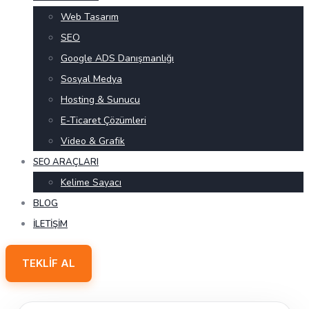
Web Tasarım
SEO
Google ADS Danışmanlığı
Sosyal Medya
Hosting & Sunucu
E-Ticaret Çözümleri
Video & Grafik
SEO ARAÇLARI
Kelime Sayacı
BLOG
İLETIŞIM
TEKLIF AL