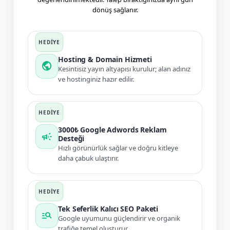
dönüş sağlanır.
Hosting & Domain Hizmeti
public
Kesintisiz yayın altyapısı kurulur; alan adınız
ve hostinginiz hazır edilir.
3000₺ Google Adwords Reklam
campaign
Desteği
Hızlı görünürlük sağlar ve doğru kitleye
daha çabuk ulaştırır.
Tek Seferlik Kalıcı SEO Paketi
manage_search
Google uyumunu güçlendirir ve organik
trafiğe temel oluşturur.