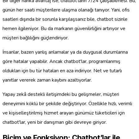
Bir diğer harika avantaj ise, chatbot'ların 7/24 çalışabilmesi. Bu,
günün her saati müşterilere ulaşma olanağı tanıyor. Yani, ofis
saatleri dışında bir sorunla karşılaşsanız bile, chatbot sizinle
hemen ilgileniyor. Bu da markanın güvenilirliğini artırıyor ve
müşteri bağlılığını güçlendiriyor.
İnsanlar, bazen yanlış anlamalar ya da duygusal durumlarına
göre hatalar yapabilir. Ancak chatbot'lar, programlanmış
oldukları için bu tür hataları en aza indiriyor. Net ve tutarlı
yanıtlar vererek zaman kaybını azaltıyorlar.
Yapay zekâ destekli iletişimdeki bu gelişmeler, müşteri
deneyimini köklü bir şekilde değiştiriyor. Özellikle hızlı, verimli
ve kişiselleştirilmiş hizmet arayan günümüz tüketicileri için
chatbot'lar, yeni bir danışman gibi devreye giriyor.
Biçim ve Fonksiyon: Chatbot’lar ile