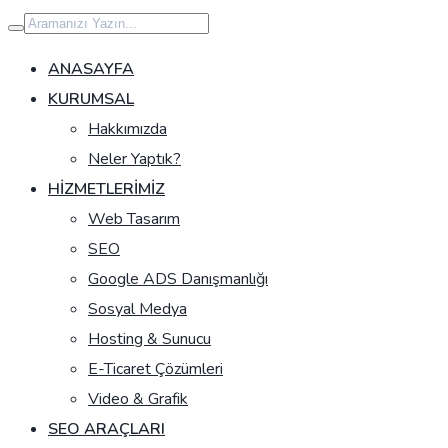
İçeriğe
geç
ANASAYFA
KURUMSAL
Hakkımızda
Neler Yaptık?
HIZMETLERIMIZ
Web Tasarım
SEO
Google ADS Danışmanlığı
Sosyal Medya
Hosting & Sunucu
E-Ticaret Çözümleri
Video & Grafik
SEO ARAÇLARI