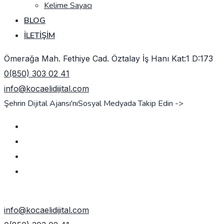
Kelime Sayacı
BLOG
İLETIŞIM
Ömerağa Mah. Fethiye Cad. Öztalay İş Hanı Kat:1 D:173
0(850) 303 02 41
info@kocaelidijital.com
Şehrin Dijital Ajansı'nı
Sosyal Medyada Takip Edin ->
TEKLIF AL
info@kocaelidijital.com