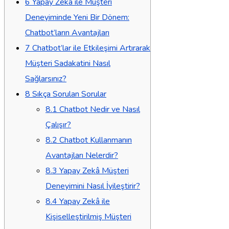
6
Yapay Zekâ ile Müşteri
Deneyiminde Yeni Bir Dönem:
Chatbot’ların Avantajları
7
Chatbot’lar ile Etkileşimi Artırarak
Müşteri Sadakatini Nasıl
Sağlarsınız?
8
Sıkça Sorulan Sorular
8.1
Chatbot Nedir ve Nasıl
Çalışır?
8.2
Chatbot Kullanmanın
Avantajları Nelerdir?
8.3
Yapay Zekâ Müşteri
Deneyimini Nasıl İyileştirir?
8.4
Yapay Zekâ ile
Kişiselleştirilmiş Müşteri