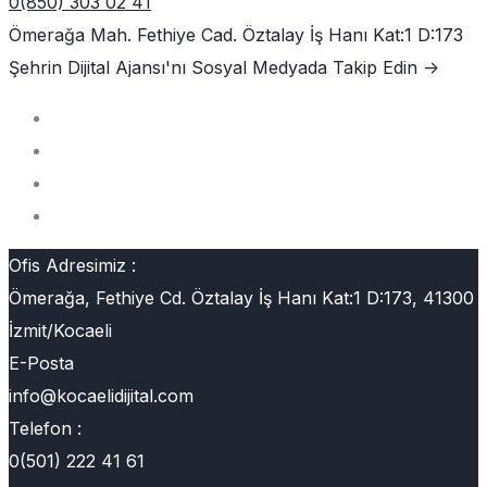
0(850) 303 02 41
Ömerağa Mah. Fethiye Cad. Öztalay İş Hanı Kat:1 D:173
Şehrin Dijital Ajansı'nı
Sosyal Medyada Takip Edin ->
Ofis Adresimiz :
Ömerağa, Fethiye Cd. Öztalay İş Hanı Kat:1 D:173, 41300
İzmit/Kocaeli
E-Posta
info@kocaelidijital.com
Telefon :
0(501) 222 41 61