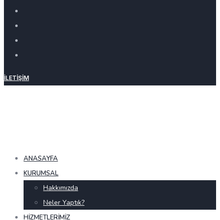
İLETIŞIM
ANASAYFA
KURUMSAL
Hakkımızda
Neler Yaptık?
HIZMETLERIMIZ