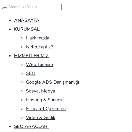
İçeriğe
geç
ANASAYFA
KURUMSAL
Hakkımızda
Neler Yaptık?
HIZMETLERIMIZ
Web Tasarım
SEO
Google ADS Danışmanlığı
Sosyal Medya
Hosting & Sunucu
E-Ticaret Çözümleri
Video & Grafik
SEO ARAÇLARI