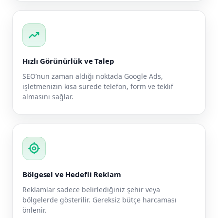
trending_up
Hızlı Görünürlük ve Talep
SEO’nun zaman aldığı noktada Google Ads,
işletmenizin kısa sürede telefon, form ve teklif
almasını sağlar.
my_location
Bölgesel ve Hedefli Reklam
Reklamlar sadece belirlediğiniz şehir veya
bölgelerde gösterilir. Gereksiz bütçe harcaması
önlenir.