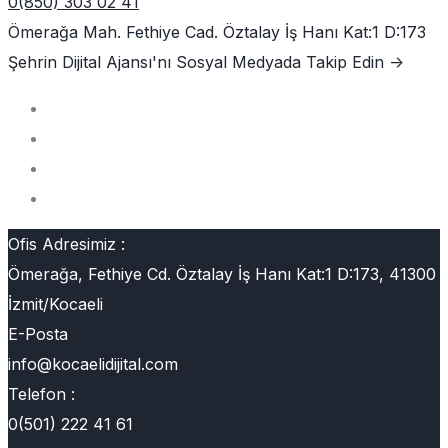
0(850) 303 02 41
Ömerağa Mah. Fethiye Cad. Öztalay İş Hanı Kat:1 D:173
Şehrin Dijital Ajansı'nı
Sosyal Medyada Takip Edin ->
Ofis Adresimiz :
Ömerağa, Fethiye Cd. Öztalay İş Hanı Kat:1 D:173, 41300
İzmit/Kocaeli
E-Posta
info@kocaelidijital.com
Telefon :
0(501) 222 41 61