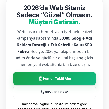
2026’da Web Siteniz
Sadece “Güzel” Olmasın.
Müşteri Getirsin.
Web tasarım hizmeti alan işletmelere özel
kampanya kapsamında
3000₺ Google Ads
Reklam Desteği
+
Tek Seferlik Kalıcı SEO
Paketi
Hediye. 2026’ya rakiplerinizden bir
adım önde ve güçlü bir dijital başlangıç için
hemen yeni web siteniz için bize ulaşın.
receipt_long
Hemen Teklif Alın
call
0850 303 02 41
Kampanya uygunluğu sektör ve hedefe göre
değerlendirilmektedir. Talep bıraktığınızda aynı gün