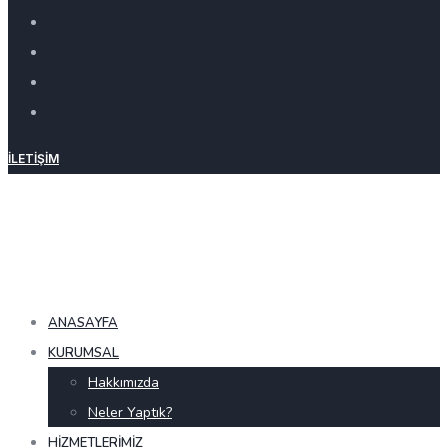
İLETIŞIM
ANASAYFA
KURUMSAL
Hakkımızda
Neler Yaptık?
HIZMETLERIMIZ