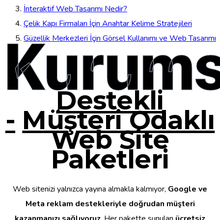
İnteraktif Web Tasarımı Nedir?
Çelik Kapı Firmaları İçin Anahtar Kelime Stratejileri
Kurums
Güzellik Merkezleri İçin Görsel Kullanımı ve Web Tasarımı
Destekli
-
Müşteri Odaklı
Web Site
Paketleri
Web sitenizi yalnızca yayına almakla kalmıyor,
Google ve
Meta reklam destekleriyle doğrudan müşteri
kazanmanızı sağlıyoruz
. Her pakette sunulan
ücretsiz