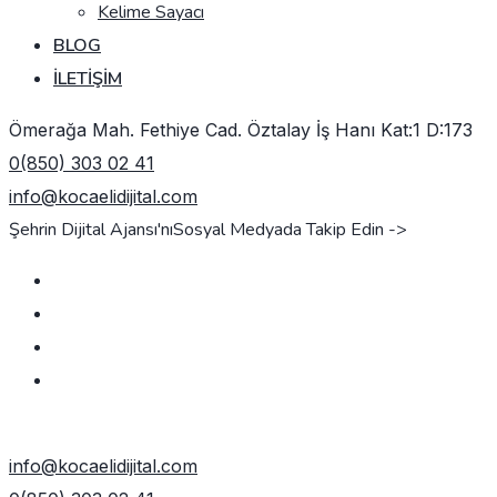
Kelime Sayacı
BLOG
İLETIŞIM
Ömerağa Mah. Fethiye Cad. Öztalay İş Hanı Kat:1 D:173
0(850) 303 02 41
info@kocaelidijital.com
Şehrin Dijital Ajansı'nı
Sosyal Medyada Takip Edin ->
TEKLIF AL
info@kocaelidijital.com