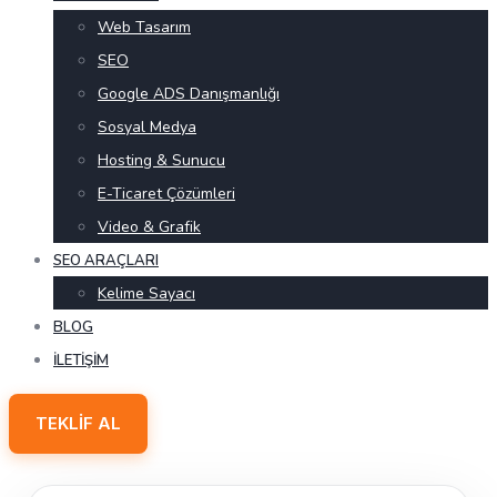
Web Tasarım
SEO
Google ADS Danışmanlığı
Sosyal Medya
Hosting & Sunucu
E-Ticaret Çözümleri
Video & Grafik
SEO ARAÇLARI
Kelime Sayacı
BLOG
İLETIŞIM
TEKLIF AL