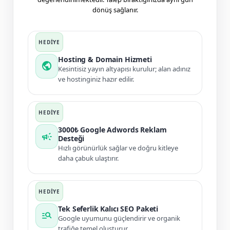
dönüş sağlanır.
Hosting & Domain Hizmeti
public
Kesintisiz yayın altyapısı kurulur; alan adınız
ve hostinginiz hazır edilir.
3000₺ Google Adwords Reklam
campaign
Desteği
Hızlı görünürlük sağlar ve doğru kitleye
daha çabuk ulaştırır.
Tek Seferlik Kalıcı SEO Paketi
manage_search
Google uyumunu güçlendirir ve organik
trafiğe temel oluşturur.