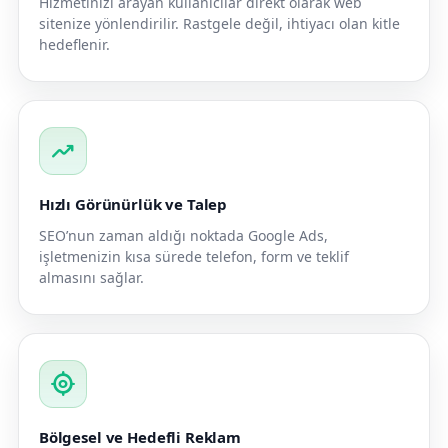
Hizmetinizi arayan kullanıcılar direkt olarak web
sitenize yönlendirilir. Rastgele değil, ihtiyacı olan kitle
hedeflenir.
trending_up
Hızlı Görünürlük ve Talep
SEO’nun zaman aldığı noktada Google Ads,
işletmenizin kısa sürede telefon, form ve teklif
almasını sağlar.
my_location
Bölgesel ve Hedefli Reklam