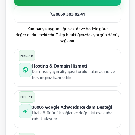
call
0850 303 02 41
Kampanya uygunluğu sektör ve hedefe göre
değerlendirilmektedir. Talep bıraktığınızda aynı gün dönüş
sağlanır.
Hosting & Domain Hizmeti
public
Kesintisiz yayın altyapısı kurulur; alan adınız ve
hostinginiz hazır edilir.
3000₺ Google Adwords Reklam Desteği
campaign
Hızlı görünürlük sağlar ve doğru kitleye daha
çabuk ulaştırır.