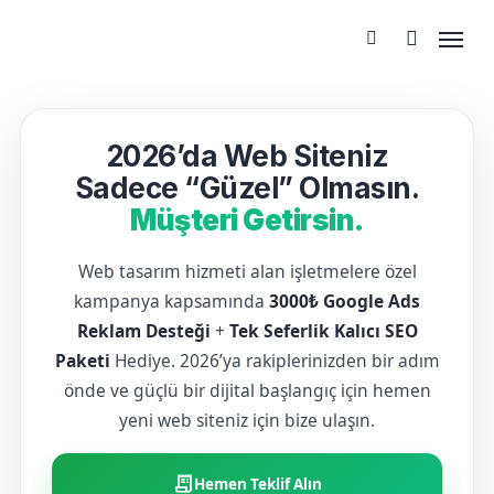
2026’da Web Siteniz
Sadece “Güzel” Olmasın.
Müşteri Getirsin.
Web tasarım hizmeti alan işletmelere özel
kampanya kapsamında
3000₺ Google Ads
Reklam Desteği
+
Tek Seferlik Kalıcı SEO
Paketi
Hediye. 2026’ya rakiplerinizden bir adım
önde ve güçlü bir dijital başlangıç için hemen
yeni web siteniz için bize ulaşın.
receipt_long
Hemen Teklif Alın