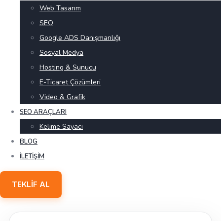
Web Tasarım
SEO
Google ADS Danışmanlığı
Sosyal Medya
Hosting & Sunucu
E-Ticaret Çözümleri
Video & Grafik
SEO ARAÇLARI
Kelime Sayacı
BLOG
İLETIŞIM
TEKLIF AL