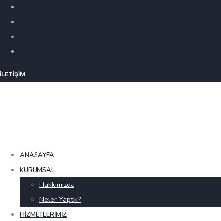
İLETIŞIM
ANASAYFA
KURUMSAL
Hakkımızda
Neler Yaptık?
HIZMETLERIMIZ