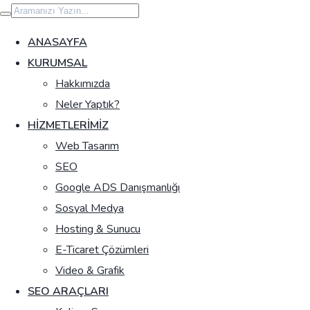
İçeriğe
geç
ANASAYFA
KURUMSAL
Hakkımızda
Neler Yaptık?
HIZMETLERIMIZ
Web Tasarım
SEO
Google ADS Danışmanlığı
Sosyal Medya
Hosting & Sunucu
E-Ticaret Çözümleri
Video & Grafik
SEO ARAÇLARI