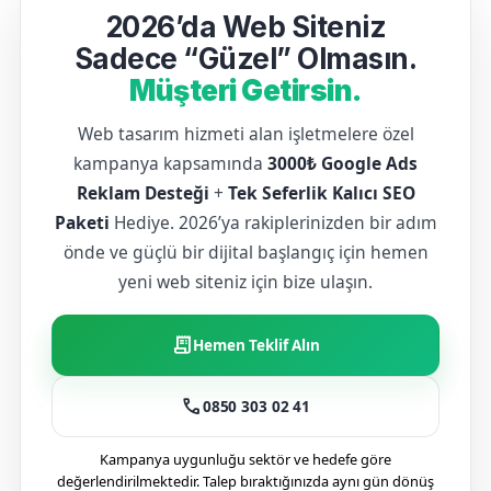
2026’da Web Siteniz
Sadece “Güzel” Olmasın.
Müşteri Getirsin.
Web tasarım hizmeti alan işletmelere özel
kampanya kapsamında
3000₺ Google Ads
Reklam Desteği
+
Tek Seferlik Kalıcı SEO
Paketi
Hediye. 2026’ya rakiplerinizden bir adım
önde ve güçlü bir dijital başlangıç için hemen
yeni web siteniz için bize ulaşın.
receipt_long
Hemen Teklif Alın
call
0850 303 02 41
Kampanya uygunluğu sektör ve hedefe göre
değerlendirilmektedir. Talep bıraktığınızda aynı gün dönüş