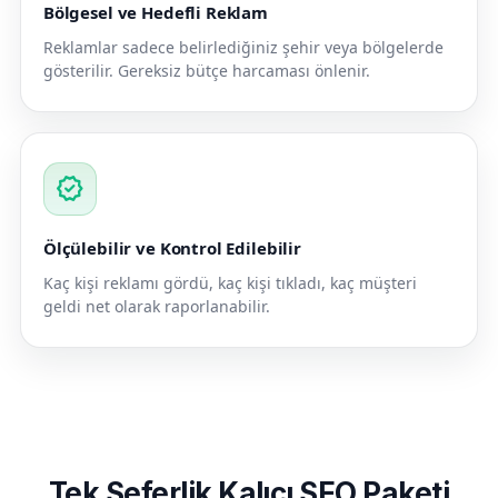
Bölgesel ve Hedefli Reklam
Reklamlar sadece belirlediğiniz şehir veya bölgelerde
gösterilir. Gereksiz bütçe harcaması önlenir.
verified
Ölçülebilir ve Kontrol Edilebilir
Kaç kişi reklamı gördü, kaç kişi tıkladı, kaç müşteri
geldi net olarak raporlanabilir.
Tek Seferlik Kalıcı SEO Paketi