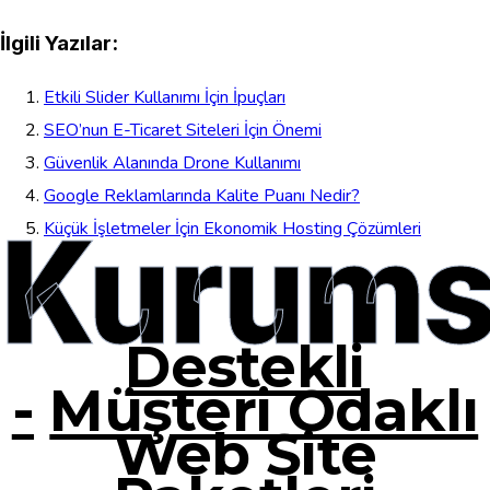
İlgili Yazılar:
Etkili Slider Kullanımı İçin İpuçları
SEO’nun E-Ticaret Siteleri İçin Önemi
Güvenlik Alanında Drone Kullanımı
Google Reklamlarında Kalite Puanı Nedir?
Kurums
Küçük İşletmeler İçin Ekonomik Hosting Çözümleri
Destekli
-
Müşteri Odaklı
Web Site