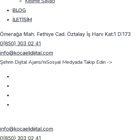
Kelime Sayacı
BLOG
İLETIŞIM
Ömerağa Mah. Fethiye Cad. Öztalay İş Hanı Kat:1 D:173
0(850) 303 02 41
info@kocaelidijital.com
Şehrin Dijital Ajansı'nı
Sosyal Medyada Takip Edin ->
TEKLIF AL
info@kocaelidijital.com
0(850) 303 02 41