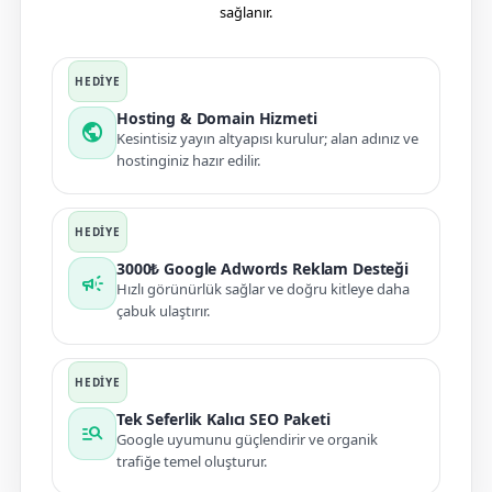
sağlanır.
Hosting & Domain Hizmeti
public
Kesintisiz yayın altyapısı kurulur; alan adınız ve
hostinginiz hazır edilir.
3000₺ Google Adwords Reklam Desteği
campaign
Hızlı görünürlük sağlar ve doğru kitleye daha
çabuk ulaştırır.
Tek Seferlik Kalıcı SEO Paketi
manage_search
Google uyumunu güçlendirir ve organik
trafiğe temel oluşturur.