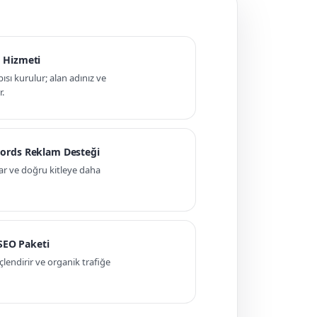
 Hizmeti
pısı kurulur; alan adınız ve
r.
ords Reklam Desteği
ar ve doğru kitleye daha
 SEO Paketi
ndirir ve organik trafiğe