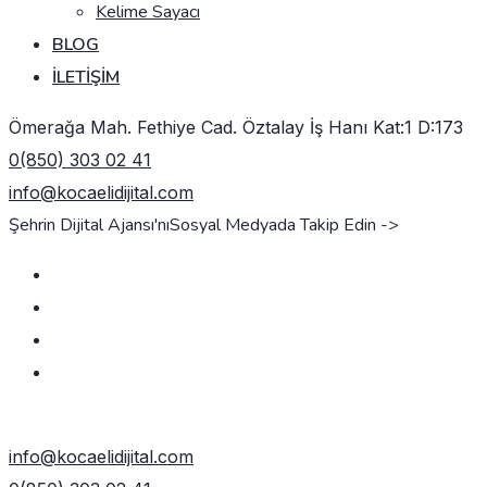
Kelime Sayacı
BLOG
İLETIŞIM
Ömerağa Mah. Fethiye Cad. Öztalay İş Hanı Kat:1 D:173
0(850) 303 02 41
info@kocaelidijital.com
Şehrin Dijital Ajansı'nı
Sosyal Medyada Takip Edin ->
TEKLIF AL
info@kocaelidijital.com