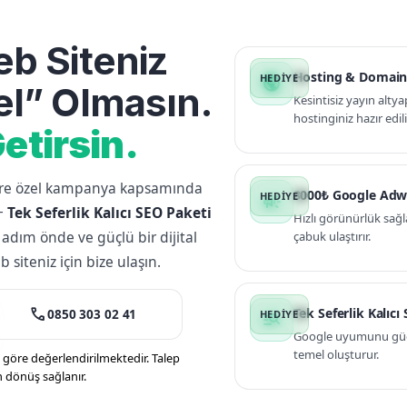
b Siteniz
Hosting & Domain
public
l” Olmasın.
Kesintisiz yayın altya
hostinginiz hazır edili
etirsin.
lere özel kampanya kapsamında
3000₺ Google Adw
campaign
+
Tek Seferlik Kalıcı SEO Paketi
Hızlı görünürlük sağl
 adım önde ve güçlü bir dijital
çabuk ulaştırır.
siteniz için bize ulaşın.
call
Tek Seferlik Kalıcı
0850 303 02 41
manage_search
Google uyumunu güçle
temel oluşturur.
öre değerlendirilmektedir. Talep
n dönüş sağlanır.