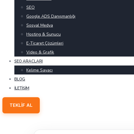
SEO
Google ADS Danışmanlığı
Sosyal Medya
Hosting & Sunucu
E-Ticaret Çözümleri
Video & Grafik
SEO ARAÇLARI
Kelime Sayacı
BLOG
İLETIŞIM
TEKLIF AL