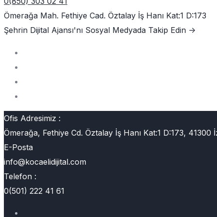
0(850) 303 02 41
Ömerağa Mah. Fethiye Cad. Öztalay İş Hanı Kat:1 D:173
Şehrin Dijital Ajansı'nı
Sosyal Medyada Takip Edin ->
Ofis Adresimiz :
Ömerağa, Fethiye Cd. Öztalay İş Hanı Kat:1 D:173, 41300 İ
E-Posta
info@kocaelidijital.com
Telefon :
0(501) 222 41 61