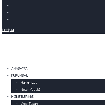
İLETIŞIM
ANASAYFA
KURUMSAL
Hakkımızda
Neler Yaptık?
HIZMETLERIMIZ
Web Tasarım