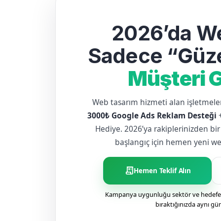
2026’da We
Sadece “Güze
Müşteri G
Web tasarım hizmeti alan işletme
3000₺ Google Ads Reklam Desteği
Hediye. 2026’ya rakiplerinizden bir
başlangıç için hemen yeni web 
receipt_long
Hemen Teklif Alın
Kampanya uygunluğu sektör ve hedefe g
bıraktığınızda aynı gü