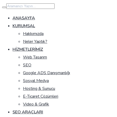
İçeriğe
geç
ANASAYFA
KURUMSAL
Hakkımızda
Neler Yaptık?
HIZMETLERIMIZ
Web Tasarım
SEO
Google ADS Danışmanlığı
Sosyal Medya
Hosting & Sunucu
E-Ticaret Çözümleri
Video & Grafik
SEO ARAÇLARI