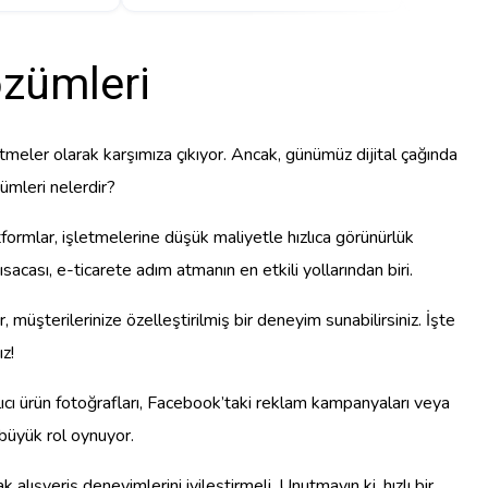
özümleri
tmeler olarak karşımıza çıkıyor. Ancak, günümüz dijital çağında
ümleri nelerdir?
formlar, işletmelerine düşük maliyetle hızlıca görünürlük
ısacası, e-ticarete adım atmanın en etkili yollarından biri.
 müşterilerinize özelleştirilmiş bir deneyim sunabilirsiniz. İşte
z!
lıcı ürün fotoğrafları, Facebook’taki reklam kampanyaları veya
büyük rol oynuyor.
lışveriş deneyimlerini iyileştirmeli. Unutmayın ki, hızlı bir