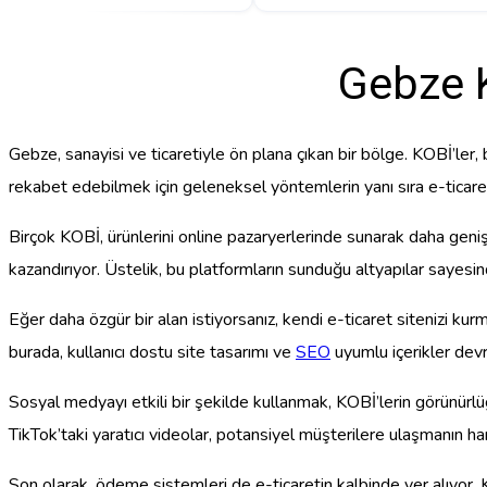
Gebze K
Gebze, sanayisi ve ticaretiyle ön plana çıkan bir bölge. KOBİ’ler
rekabet edebilmek için geleneksel yöntemlerin yanı sıra e-ticaret
Birçok KOBİ, ürünlerini online pazaryerlerinde sunarak daha geniş
kazandırıyor. Üstelik, bu platformların sunduğu altyapılar sayesinde 
Eğer daha özgür bir alan istiyorsanız, kendi e-ticaret sitenizi kurm
burada, kullanıcı dostu site tasarımı ve
SEO
uyumlu içerikler devr
Sosyal medyayı etkili bir şekilde kullanmak, KOBİ’lerin görünürlü
TikTok’taki yaratıcı videolar, potansiyel müşterilere ulaşmanın har
Son olarak, ödeme sistemleri de e-ticaretin kalbinde yer alıyor. KO