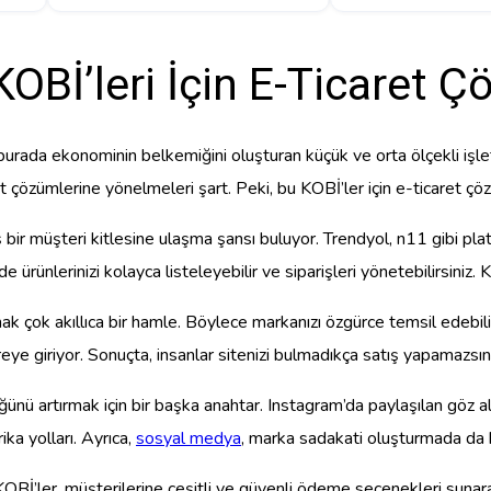
OBİ’leri İçin E-Ticaret Ç
, burada ekonominin belkemiğini oluşturan küçük ve orta ölçekli işle
 çözümlerine yönelmeleri şart. Peki, bu KOBİ’ler için e-ticaret çöz
 bir müşteri kitlesine ulaşma şansı buluyor. Trendyol, n11 gibi plat
ürünlerinizi kolayca listeleyebilir ve siparişleri yönetebilirsiniz. K
ak çok akıllıca bir hamle. Böylece markanızı özgürce temsil edebilir,
eye giriyor. Sonuçta, insanlar sitenizi bulmadıkça satış yapamazsını
ğünü artırmak için bir başka anahtar. Instagram’da paylaşılan göz a
ika yolları. Ayrıca,
sosyal medya
, marka sadakati oluşturmada da 
Bİ’ler, müşterilerine çeşitli ve güvenli ödeme seçenekleri sunarak a