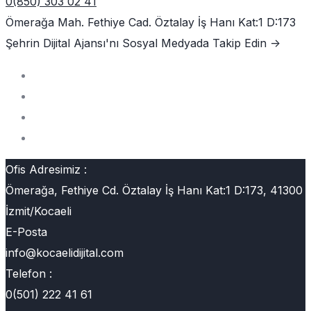
0(850) 303 02 41
Ömerağa Mah. Fethiye Cad. Öztalay İş Hanı Kat:1 D:173
Şehrin Dijital Ajansı'nı
Sosyal Medyada Takip Edin ->
Ofis Adresimiz :
Ömerağa, Fethiye Cd. Öztalay İş Hanı Kat:1 D:173, 41300
İzmit/Kocaeli
E-Posta
info@kocaelidijital.com
Telefon :
0(501) 222 41 61