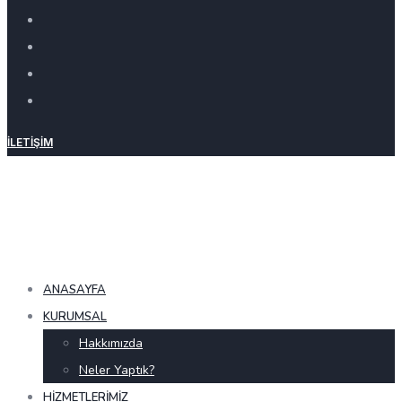
İLETIŞIM
ANASAYFA
KURUMSAL
Hakkımızda
Neler Yaptık?
HIZMETLERIMIZ