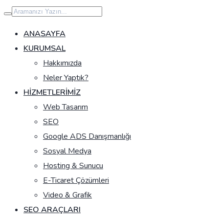
İçeriğe
geç
ANASAYFA
KURUMSAL
Hakkımızda
Neler Yaptık?
HIZMETLERIMIZ
Web Tasarım
SEO
Google ADS Danışmanlığı
Sosyal Medya
Hosting & Sunucu
E-Ticaret Çözümleri
Video & Grafik
SEO ARAÇLARI