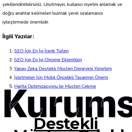
şekillendirebilirsiniz. Unutmayın, kullanıcı niyetini anlamak ve
doğru anahtar kelimeleri bulmak yerel sıralamanızı
iyileştirmede önemlidir.
İlgili Yazılar:
SEO İçin En İyi İçerik Türleri
SEO İçin En İyi Chrome Eklentileri
Yapay Zeka Destekli Müşteri Deneyimi Yönetimi
İşletmeler İçin Mobil Öncelikli Tasarımın Önemi
Kurums
Harita Optimizasyonu ile Müşteri Çekme
Destekli