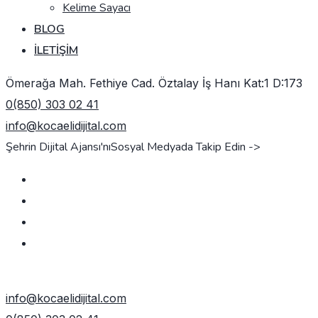
Kelime Sayacı
BLOG
İLETIŞIM
Ömerağa Mah. Fethiye Cad. Öztalay İş Hanı Kat:1 D:173
0(850) 303 02 41
info@kocaelidijital.com
Şehrin Dijital Ajansı'nı
Sosyal Medyada Takip Edin ->
TEKLIF AL
info@kocaelidijital.com