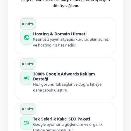
dönüş sağlanır.
Hosting & Domain Hizmeti
public
Kesintisiz yayın altyapısı kurulur; alan adınız
ve hostinginiz hazır edilir.
3000₺ Google Adwords Reklam
campaign
Desteği
Hızlı görünürlük sağlar ve doğru kitleye
daha çabuk ulaştırır.
Tek Seferlik Kalıcı SEO Paketi
manage_search
Google uyumunu güçlendirir ve organik
trafiğe temel oluşturur.