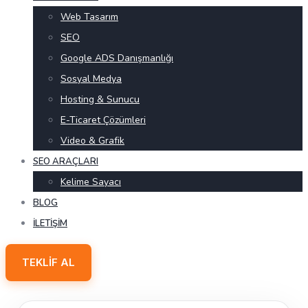
Web Tasarım
SEO
Google ADS Danışmanlığı
Sosyal Medya
Hosting & Sunucu
E-Ticaret Çözümleri
Video & Grafik
SEO ARAÇLARI
Kelime Sayacı
BLOG
İLETIŞIM
TEKLIF AL