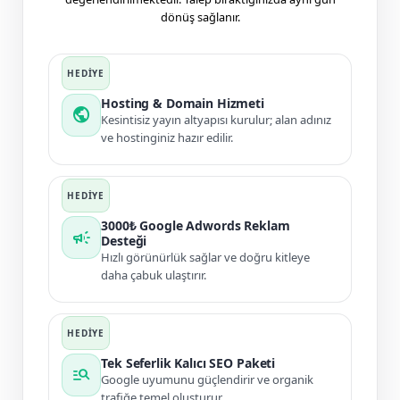
dönüş sağlanır.
Hosting & Domain Hizmeti
public
Kesintisiz yayın altyapısı kurulur; alan adınız
ve hostinginiz hazır edilir.
3000₺ Google Adwords Reklam
campaign
Desteği
Hızlı görünürlük sağlar ve doğru kitleye
daha çabuk ulaştırır.
Tek Seferlik Kalıcı SEO Paketi
manage_search
Google uyumunu güçlendirir ve organik
trafiğe temel oluşturur.