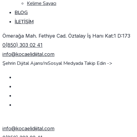
Kelime Sayacı
BLOG
İLETIŞIM
Ömerağa Mah. Fethiye Cad. Öztalay İş Hanı Kat:1 D:173
0(850) 303 02 41
info@kocaelidijital.com
Şehrin Dijital Ajansı'nı
Sosyal Medyada Takip Edin ->
TEKLIF AL
info@kocaelidijital.com