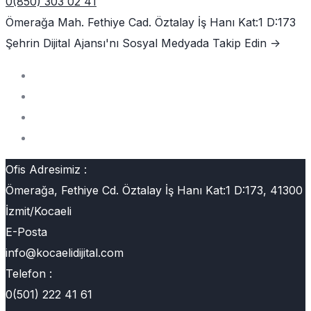
0(850) 303 02 41
Ömerağa Mah. Fethiye Cad. Öztalay İş Hanı Kat:1 D:173
Şehrin Dijital Ajansı'nı
Sosyal Medyada Takip Edin ->
Ofis Adresimiz :
Ömerağa, Fethiye Cd. Öztalay İş Hanı Kat:1 D:173, 41300
İzmit/Kocaeli
E-Posta
info@kocaelidijital.com
Telefon :
0(501) 222 41 61