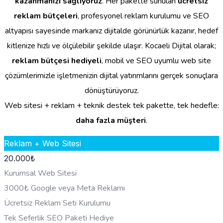
kazanmanızı sağlıyoruz
. Her pakette sunulan
ücretsiz
reklam bütçeleri
, profesyonel reklam kurulumu ve SEO
altyapısı sayesinde markanız dijitalde görünürlük kazanır, hedef
kitlenize hızlı ve ölçülebilir şekilde ulaşır. Kocaeli Dijital olarak;
reklam bütçesi hediyeli
, mobil ve SEO uyumlu web site
çözümlerimizle işletmenizin dijital yatırımlarını gerçek sonuçlara
dönüştürüyoruz.
Web sitesi + reklam + teknik destek tek pakette, tek hedefle:
daha fazla müşteri
.
Reklam + Web Sitesi
20.000
₺
Kurumsal Web Sitesi
3000₺ Google veya Meta Reklamı
Ücretsiz Reklam Seti Kurulumu
Tek Seferlik SEO Paketi Hediye