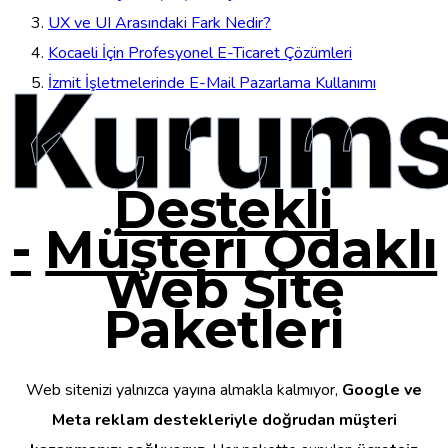
UX ve UI Arasındaki Fark Nedir?
Kocaeli İçin Profesyonel E-Ticaret Çözümleri
Kurums
İzmit İşletmelerinde E-Mail Pazarlama Kullanımı
Destekli
-
Müşteri Odaklı
Web Site
Paketleri
Web sitenizi yalnızca yayına almakla kalmıyor,
Google ve
Meta reklam destekleriyle doğrudan müşteri