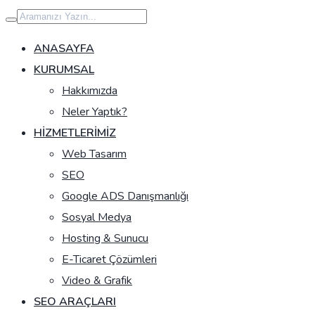
İçeriğe
geç
ANASAYFA
KURUMSAL
Hakkımızda
Neler Yaptık?
HIZMETLERIMIZ
Web Tasarım
SEO
Google ADS Danışmanlığı
Sosyal Medya
Hosting & Sunucu
E-Ticaret Çözümleri
Video & Grafik
SEO ARAÇLARI