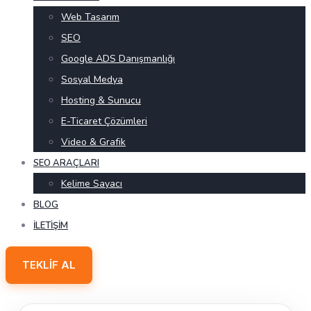
Web Tasarım
SEO
Google ADS Danışmanlığı
Sosyal Medya
Hosting & Sunucu
E-Ticaret Çözümleri
Video & Grafik
SEO ARAÇLARI
Kelime Sayacı
BLOG
İLETIŞIM
TEKLIF AL