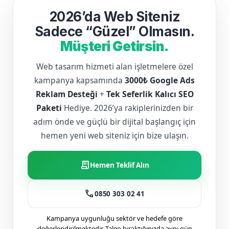
2026’da Web Siteniz
Sadece “Güzel” Olmasın.
Müşteri Getirsin.
Web tasarım hizmeti alan işletmelere özel
kampanya kapsamında
3000₺ Google Ads
Reklam Desteği
+
Tek Seferlik Kalıcı SEO
Paketi
Hediye. 2026’ya rakiplerinizden bir
adım önde ve güçlü bir dijital başlangıç için
hemen yeni web siteniz için bize ulaşın.
receipt_long
Hemen Teklif Alın
call
0850 303 02 41
Kampanya uygunluğu sektör ve hedefe göre
değerlendirilmektedir. Talep bıraktığınızda aynı gün