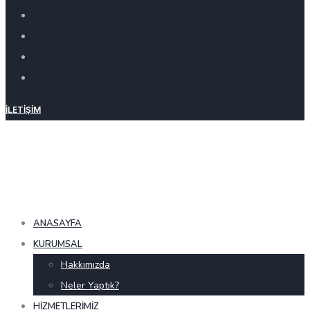
İLETIŞIM
ANASAYFA
KURUMSAL
Hakkımızda
Neler Yaptık?
HIZMETLERIMIZ