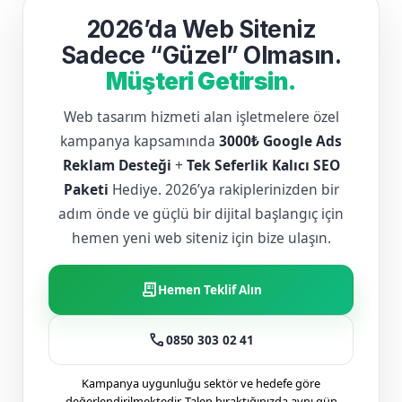
2026’da Web Siteniz
Sadece “Güzel” Olmasın.
Müşteri Getirsin.
Web tasarım hizmeti alan işletmelere özel
kampanya kapsamında
3000₺ Google Ads
Reklam Desteği
+
Tek Seferlik Kalıcı SEO
Paketi
Hediye. 2026’ya rakiplerinizden bir
adım önde ve güçlü bir dijital başlangıç için
hemen yeni web siteniz için bize ulaşın.
receipt_long
Hemen Teklif Alın
call
0850 303 02 41
Kampanya uygunluğu sektör ve hedefe göre
değerlendirilmektedir. Talep bıraktığınızda aynı gün