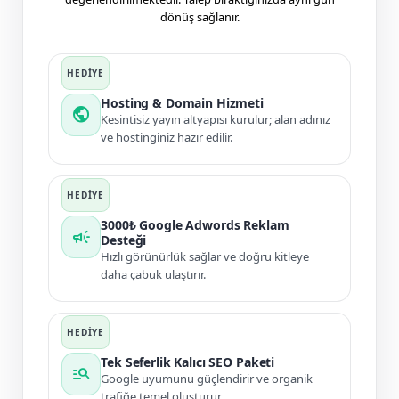
dönüş sağlanır.
Hosting & Domain Hizmeti
public
Kesintisiz yayın altyapısı kurulur; alan adınız
ve hostinginiz hazır edilir.
3000₺ Google Adwords Reklam
campaign
Desteği
Hızlı görünürlük sağlar ve doğru kitleye
daha çabuk ulaştırır.
Tek Seferlik Kalıcı SEO Paketi
manage_search
Google uyumunu güçlendirir ve organik
trafiğe temel oluşturur.