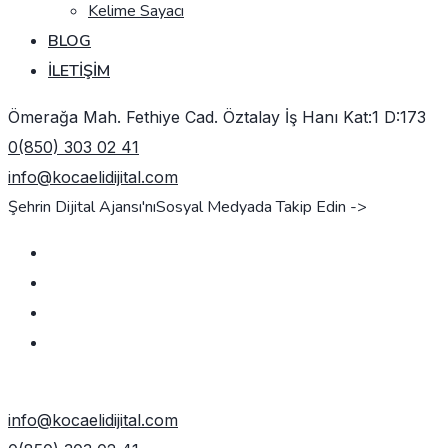
Kelime Sayacı
BLOG
İLETIŞIM
Ömerağa Mah. Fethiye Cad. Öztalay İş Hanı Kat:1 D:173
0(850) 303 02 41
info@kocaelidijital.com
Şehrin Dijital Ajansı'nı
Sosyal Medyada Takip Edin ->
TEKLIF AL
info@kocaelidijital.com