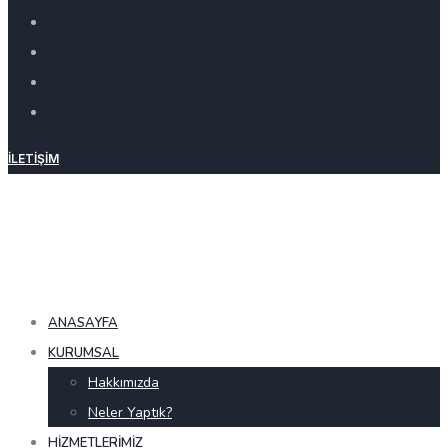
İLETIŞIM
ANASAYFA
KURUMSAL
Hakkımızda
Neler Yaptık?
HIZMETLERIMIZ