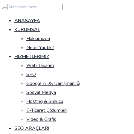
İçeriğe
geç
ANASAYFA
KURUMSAL
Hakkımızda
Neler Yaptık?
HIZMETLERIMIZ
Web Tasarım
SEO
Google ADS Danışmanlığı
Sosyal Medya
Hosting & Sunucu
E-Ticaret Çözümleri
Video & Grafik
SEO ARAÇLARI