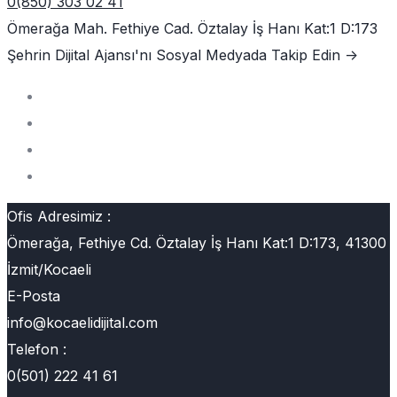
0(850) 303 02 41
Ömerağa Mah. Fethiye Cad. Öztalay İş Hanı Kat:1 D:173
Şehrin Dijital Ajansı'nı
Sosyal Medyada Takip Edin ->
Ofis Adresimiz :
Ömerağa, Fethiye Cd. Öztalay İş Hanı Kat:1 D:173, 41300
İzmit/Kocaeli
E-Posta
info@kocaelidijital.com
Telefon :
0(501) 222 41 61