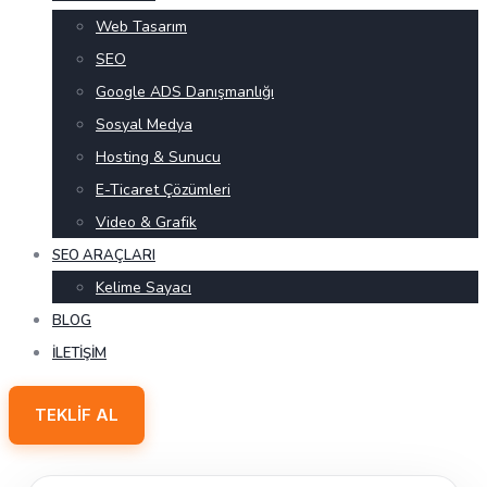
Web Tasarım
SEO
Google ADS Danışmanlığı
Sosyal Medya
Hosting & Sunucu
E-Ticaret Çözümleri
Video & Grafik
SEO ARAÇLARI
Kelime Sayacı
BLOG
İLETIŞIM
TEKLIF AL