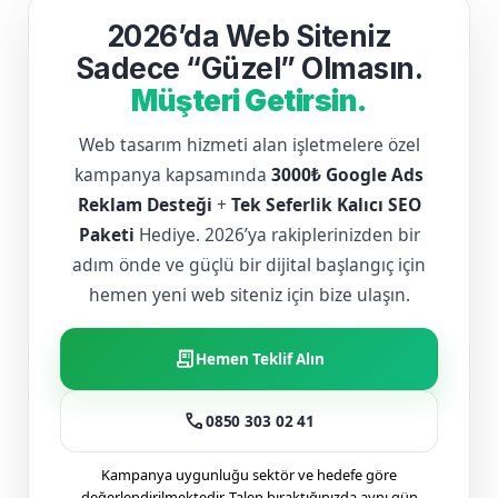
2026’da Web Siteniz
Sadece “Güzel” Olmasın.
Müşteri Getirsin.
Web tasarım hizmeti alan işletmelere özel
kampanya kapsamında
3000₺ Google Ads
Reklam Desteği
+
Tek Seferlik Kalıcı SEO
Paketi
Hediye. 2026’ya rakiplerinizden bir
adım önde ve güçlü bir dijital başlangıç için
hemen yeni web siteniz için bize ulaşın.
receipt_long
Hemen Teklif Alın
call
0850 303 02 41
Kampanya uygunluğu sektör ve hedefe göre
değerlendirilmektedir. Talep bıraktığınızda aynı gün