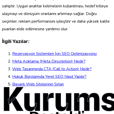
sahiptir. Uygun anahtar kelimelerin kullanılması, hedef kitleye
ulaşmayı ve dönüşüm oranlarını artırmayı sağlar. Doğru
seçimler, reklam performansını iyileştirir ve daha yüksek kalite
puanları elde edilmesine yardımcı olur.
İlgili Yazılar:
Rezervasyon Sistemleri İçin SEO Optimizasyonu
Meta Açıklama (Meta Description) Nedir?
Web Tasarımında CTA (Call to Action) Nedir?
Hukuk Bürolarında Yerel SEO Nasıl Yapılır?
Kurums
Başarılı Web Sitelerinin Sırları