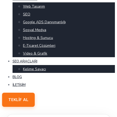
Web Tasarım
SEO
Google ADS Danışmanlığı
Sosyal Medya
Hosting & Sunucu
E-Ticaret Çözümleri
Video & Grafik
SEO ARAÇLARI
Kelime Sayacı
BLOG
İLETIŞIM
TEKLIF AL