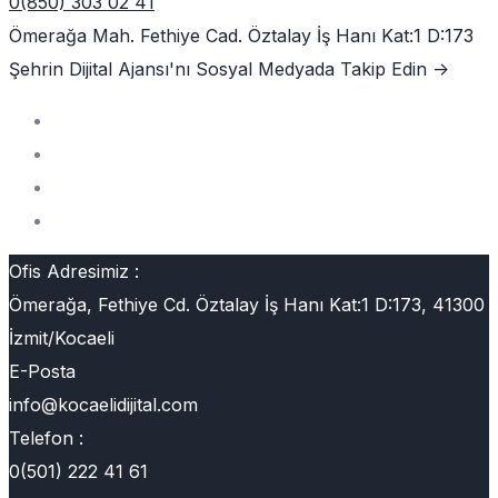
0(850) 303 02 41
Ömerağa Mah. Fethiye Cad. Öztalay İş Hanı Kat:1 D:173
Şehrin Dijital Ajansı'nı
Sosyal Medyada Takip Edin ->
Ofis Adresimiz :
Ömerağa, Fethiye Cd. Öztalay İş Hanı Kat:1 D:173, 41300
İzmit/Kocaeli
E-Posta
info@kocaelidijital.com
Telefon :
0(501) 222 41 61