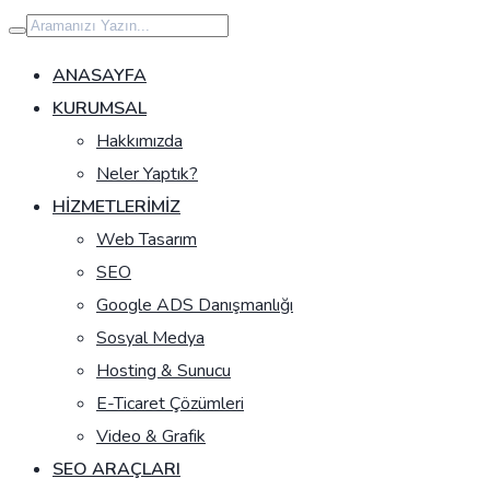
İçeriğe
geç
ANASAYFA
KURUMSAL
Hakkımızda
Neler Yaptık?
HIZMETLERIMIZ
Web Tasarım
SEO
Google ADS Danışmanlığı
Sosyal Medya
Hosting & Sunucu
E-Ticaret Çözümleri
Video & Grafik
SEO ARAÇLARI