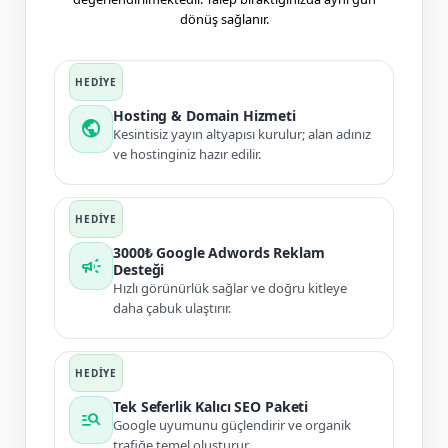
dönüş sağlanır.
Hosting & Domain Hizmeti
public
Kesintisiz yayın altyapısı kurulur; alan adınız
ve hostinginiz hazır edilir.
3000₺ Google Adwords Reklam
campaign
Desteği
Hızlı görünürlük sağlar ve doğru kitleye
daha çabuk ulaştırır.
Tek Seferlik Kalıcı SEO Paketi
manage_search
Google uyumunu güçlendirir ve organik
trafiğe temel oluşturur.