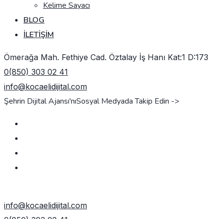
Kelime Sayacı
BLOG
İLETIŞIM
Ömerağa Mah. Fethiye Cad. Öztalay İş Hanı Kat:1 D:173
0(850) 303 02 41
info@kocaelidijital.com
Şehrin Dijital Ajansı'nı
Sosyal Medyada Takip Edin ->
TEKLIF AL
info@kocaelidijital.com