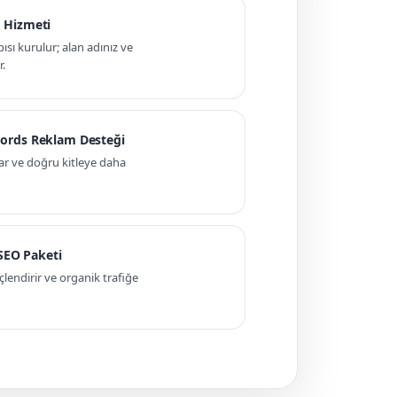
 Hizmeti
pısı kurulur; alan adınız ve
r.
ords Reklam Desteği
ar ve doğru kitleye daha
 SEO Paketi
ndirir ve organik trafiğe