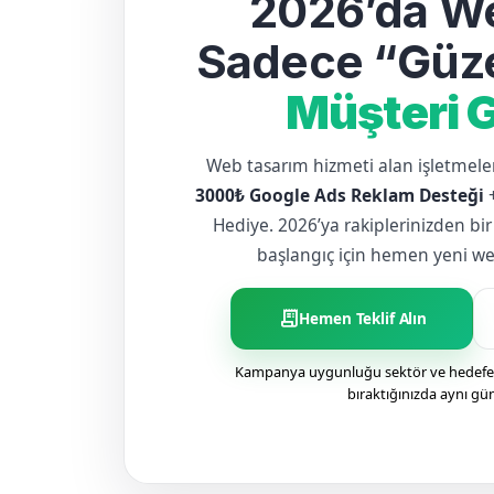
2026’da We
Sadece “Güze
Müşteri G
Web tasarım hizmeti alan işletme
3000₺ Google Ads Reklam Desteği
Hediye. 2026’ya rakiplerinizden bir
başlangıç için hemen yeni web 
receipt_long
Hemen Teklif Alın
Kampanya uygunluğu sektör ve hedefe g
bıraktığınızda aynı gü