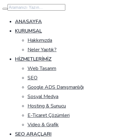
İçeriğe
geç
ANASAYFA
KURUMSAL
Hakkımızda
Neler Yaptık?
HIZMETLERIMIZ
Web Tasarım
SEO
Google ADS Danışmanlığı
Sosyal Medya
Hosting & Sunucu
E-Ticaret Çözümleri
Video & Grafik
SEO ARAÇLARI