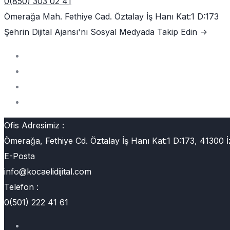
0(850) 303 02 41
Ömerağa Mah. Fethiye Cad. Öztalay İş Hanı Kat:1 D:173
Şehrin Dijital Ajansı'nı
Sosyal Medyada Takip Edin ->
Ofis Adresimiz :
Ömerağa, Fethiye Cd. Öztalay İş Hanı Kat:1 D:173, 41300 İ
E-Posta
info@kocaelidijital.com
Telefon :
0(501) 222 41 61