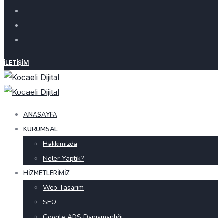
İLETIŞIM
ANASAYFA
KURUMSAL
Hakkımızda
Neler Yaptık?
HIZMETLERIMIZ
Web Tasarım
SEO
Google ADS Danışmanlığı