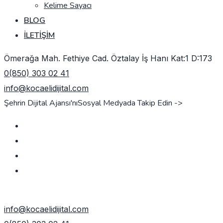
Kelime Sayacı
BLOG
İLETIŞIM
Ömerağa Mah. Fethiye Cad. Öztalay İş Hanı Kat:1 D:173
0(850) 303 02 41
info@kocaelidijital.com
Şehrin Dijital Ajansı'nı
Sosyal Medyada Takip Edin ->
TEKLIF AL
info@kocaelidijital.com