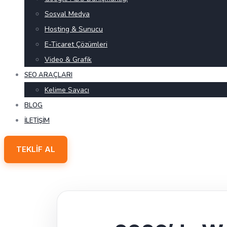
Sosyal Medya
Hosting & Sunucu
E-Ticaret Çözümleri
Video & Grafik
SEO ARAÇLARI
Kelime Sayacı
BLOG
İLETIŞIM
TEKLIF AL