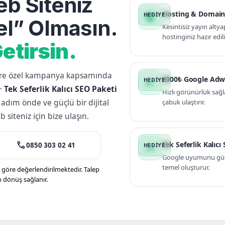
b Siteniz
Hosting & Domain
public
l” Olmasın.
Kesintisiz yayın altya
hostinginiz hazır edili
etirsin.
lere özel kampanya kapsamında
3000₺ Google Adw
campaign
+
Tek Seferlik Kalıcı SEO Paketi
Hızlı görünürlük sağl
 adım önde ve güçlü bir dijital
çabuk ulaştırır.
siteniz için bize ulaşın.
call
Tek Seferlik Kalıcı
0850 303 02 41
manage_search
Google uyumunu güçle
temel oluşturur.
öre değerlendirilmektedir. Talep
n dönüş sağlanır.