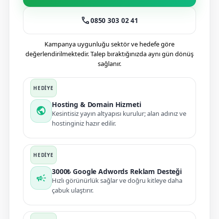
call
0850 303 02 41
Kampanya uygunluğu sektör ve hedefe göre
değerlendirilmektedir. Talep bıraktığınızda aynı gün dönüş
sağlanır.
Hosting & Domain Hizmeti
public
Kesintisiz yayın altyapısı kurulur; alan adınız ve
hostinginiz hazır edilir.
3000₺ Google Adwords Reklam Desteği
campaign
Hızlı görünürlük sağlar ve doğru kitleye daha
çabuk ulaştırır.