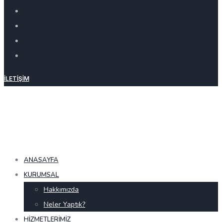
İLETIŞIM
ANASAYFA
KURUMSAL
Hakkımızda
Neler Yaptık?
HIZMETLERIMIZ