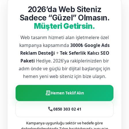
2026’da Web Siteniz
Sadece “Güzel” Olmasın.
Müşteri Getirsin.
Web tasarım hizmeti alan işletmelere özel
kampanya kapsamında
3000₺ Google Ads
Reklam Desteği
+
Tek Seferlik Kalıcı SEO
Paketi
Hediye. 2026’ya rakiplerinizden bir
adım önde ve güçlü bir dijital başlangıç için
hemen yeni web siteniz için bize ulaşın.
receipt_long
Hemen Teklif Alın
call
0850 303 02 41
Kampanya uygunluğu sektör ve hedefe göre
değerlendirilmektedir. Talep bıraktığınızda aynı gün