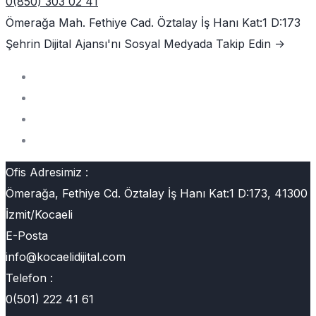
0(850) 303 02 41
Ömerağa Mah. Fethiye Cad. Öztalay İş Hanı Kat:1 D:173
Şehrin Dijital Ajansı'nı
Sosyal Medyada Takip Edin ->
Ofis Adresimiz :
Ömerağa, Fethiye Cd. Öztalay İş Hanı Kat:1 D:173, 41300
İzmit/Kocaeli
E-Posta
info@kocaelidijital.com
Telefon :
0(501) 222 41 61