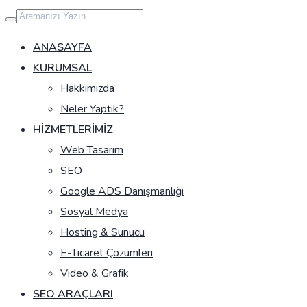
İçeriğe
geç
ANASAYFA
KURUMSAL
Hakkımızda
Neler Yaptık?
HIZMETLERIMIZ
Web Tasarım
SEO
Google ADS Danışmanlığı
Sosyal Medya
Hosting & Sunucu
E-Ticaret Çözümleri
Video & Grafik
SEO ARAÇLARI