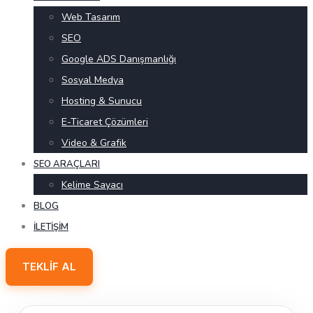
Web Tasarım
SEO
Google ADS Danışmanlığı
Sosyal Medya
Hosting & Sunucu
E-Ticaret Çözümleri
Video & Grafik
SEO ARAÇLARI
Kelime Sayacı
BLOG
İLETIŞIM
TEKLIF AL