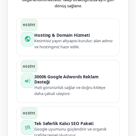
dönüş sağlanır.
Hosting & Domain Hizmeti
public
Kesintisiz yayın altyapısı kurulur; alan adınız
ve hostinginiz hazır edilir.
3000₺ Google Adwords Reklam
campaign
Desteği
Hızlı görünürlük sağlar ve doğru kitleye
daha çabuk ulaştırır.
Tek Seferlik Kalıcı SEO Paketi
manage_search
Google uyumunu güçlendirir ve organik
trafiğe temel oluşturur.