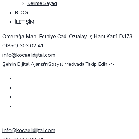
Kelime Sayacı
BLOG
İLETIŞIM
Ömerağa Mah. Fethiye Cad. Öztalay İş Hanı Kat:1 D:173
0(850) 303 02 41
info@kocaelidijital.com
Şehrin Dijital Ajansı'nı
Sosyal Medyada Takip Edin ->
TEKLIF AL
info@kocaelidijital.com