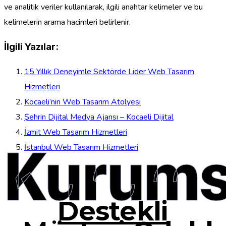
ve analitik veriler kullanılarak, ilgili anahtar kelimeler ve bu
kelimelerin arama hacimleri belirlenir.
İlgili Yazılar:
15 Yıllık Deneyimle Sektörde Lider Web Tasarım
Hizmetleri
Kocaeli’nin Web Tasarım Atolyesi
Şehrin Dijital Medya Ajansı – Kocaeli Dijital
İzmit Web Tasarım Hizmetleri
Kurums
İstanbul Web Tasarım Hizmetleri
Destekli