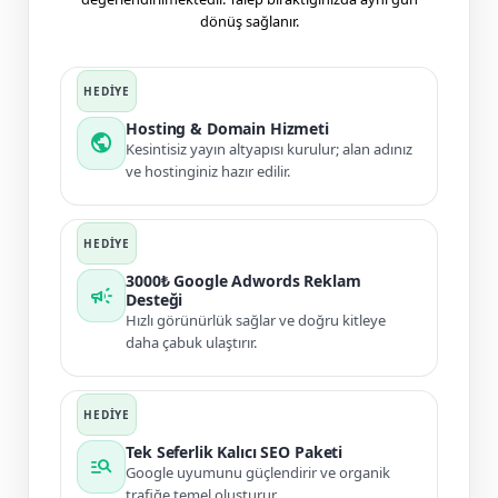
dönüş sağlanır.
Hosting & Domain Hizmeti
public
Kesintisiz yayın altyapısı kurulur; alan adınız
ve hostinginiz hazır edilir.
3000₺ Google Adwords Reklam
campaign
Desteği
Hızlı görünürlük sağlar ve doğru kitleye
daha çabuk ulaştırır.
Tek Seferlik Kalıcı SEO Paketi
manage_search
Google uyumunu güçlendirir ve organik
trafiğe temel oluşturur.