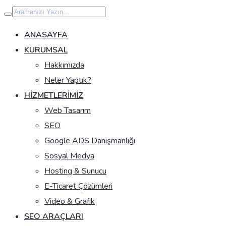
İçeriğe
geç
ANASAYFA
KURUMSAL
Hakkımızda
Neler Yaptık?
HIZMETLERIMIZ
Web Tasarım
SEO
Google ADS Danışmanlığı
Sosyal Medya
Hosting & Sunucu
E-Ticaret Çözümleri
Video & Grafik
SEO ARAÇLARI