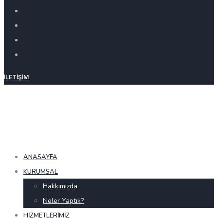
İLETIŞIM
ANASAYFA
KURUMSAL
Hakkımızda
Neler Yaptık?
HIZMETLERIMIZ