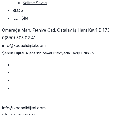
Kelime Sayacı
BLOG
İLETIŞIM
Ömerağa Mah. Fethiye Cad. Öztalay İş Hanı Kat:1 D:173
0(850) 303 02 41
info@kocaelidijital.com
Şehrin Dijital Ajansı'nı
Sosyal Medyada Takip Edin ->
TEKLIF AL
info@kocaelidijital.com