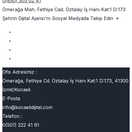
0(850) 303 02 41
Ömerağa Mah. Fethiye Cad. Öztalay İş Hanı Kat:1 D:173
Şehrin Dijital Ajansı'nı
Sosyal Medyada Takip Edin ->
Ofis Adresimiz :
Ömerağa, Fethiye Cd. Öztalay İş Hanı Kat:1 D:173, 41300
İzmit/Kocaeli
E-Posta
info@kocaelidijital.com
Telefon :
0(501) 222 41 61