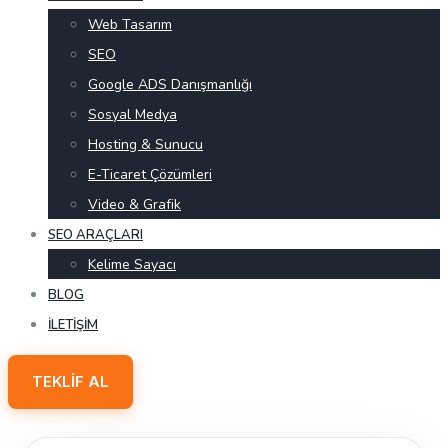
Web Tasarım
SEO
Google ADS Danışmanlığı
Sosyal Medya
Hosting & Sunucu
E-Ticaret Çözümleri
Video & Grafik
SEO ARAÇLARI
Kelime Sayacı
BLOG
İLETIŞIM
TEKLIF AL