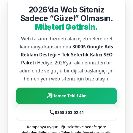
2026’da Web Siteniz
Sadece “Güzel” Olmasın.
Müşteri Getirsin.
Web tasarım hizmeti alan işletmelere özel
kampanya kapsamında
3000₺ Google Ads
Reklam Desteği
+
Tek Seferlik Kalıcı SEO
Paketi
Hediye. 2026’ya rakiplerinizden bir
adım önde ve güçlü bir dijital başlangıç için
hemen yeni web siteniz için bize ulaşın.
receipt_long
Hemen Teklif Alın
call
0850 303 02 41
Kampanya uygunluğu sektör ve hedefe göre
değerlendirilmektedir. Talep bıraktığınızda aynı gün