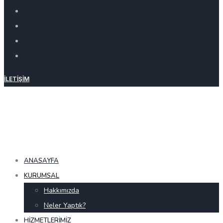
İLETIŞIM
ANASAYFA
KURUMSAL
Hakkımızda
Neler Yaptık?
HIZMETLERIMIZ