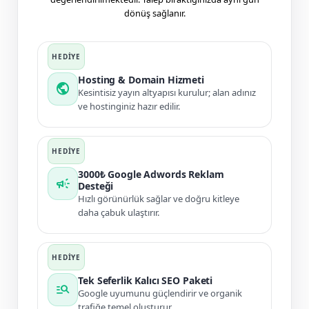
dönüş sağlanır.
Hosting & Domain Hizmeti
public
Kesintisiz yayın altyapısı kurulur; alan adınız
ve hostinginiz hazır edilir.
3000₺ Google Adwords Reklam
campaign
Desteği
Hızlı görünürlük sağlar ve doğru kitleye
daha çabuk ulaştırır.
Tek Seferlik Kalıcı SEO Paketi
manage_search
Google uyumunu güçlendirir ve organik
trafiğe temel oluşturur.