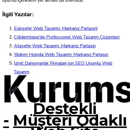
uyumlu içeriklerin yer alması da önemlidir.
İlgili Yazılar:
Eskişehir Web Tasarım: Markanız Parlasın!
Çiğdemtepe’de Profesyonel Web Tasarım Çözümleri
Ataşehir Web Tasarım: Markanız Parlasın
Yıldırım Hızında Web Tasarım: Markanız Parlasın
İzmit Danışmanlık Firmaları için SEO Uyumlu Web
Kurums
Tasarım
Destekli
-
Müşteri Odaklı