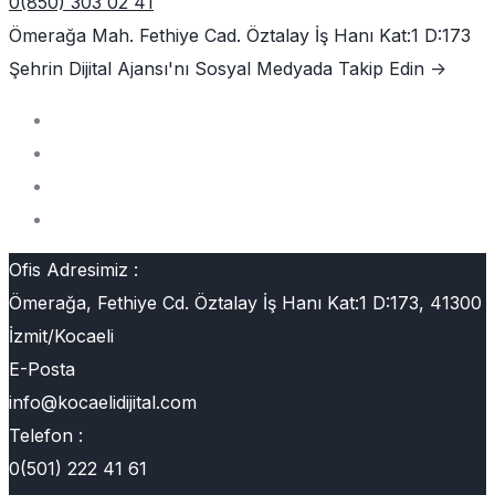
0(850) 303 02 41
Ömerağa Mah. Fethiye Cad. Öztalay İş Hanı Kat:1 D:173
Şehrin Dijital Ajansı'nı
Sosyal Medyada Takip Edin ->
Ofis Adresimiz :
Ömerağa, Fethiye Cd. Öztalay İş Hanı Kat:1 D:173, 41300
İzmit/Kocaeli
E-Posta
info@kocaelidijital.com
Telefon :
0(501) 222 41 61