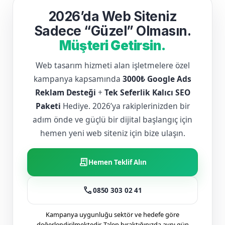
2026’da Web Siteniz
Sadece “Güzel” Olmasın.
Müşteri Getirsin.
Web tasarım hizmeti alan işletmelere özel
kampanya kapsamında
3000₺ Google Ads
Reklam Desteği
+
Tek Seferlik Kalıcı SEO
Paketi
Hediye. 2026’ya rakiplerinizden bir
adım önde ve güçlü bir dijital başlangıç için
hemen yeni web siteniz için bize ulaşın.
receipt_long
Hemen Teklif Alın
call
0850 303 02 41
Kampanya uygunluğu sektör ve hedefe göre
değerlendirilmektedir. Talep bıraktığınızda aynı gün