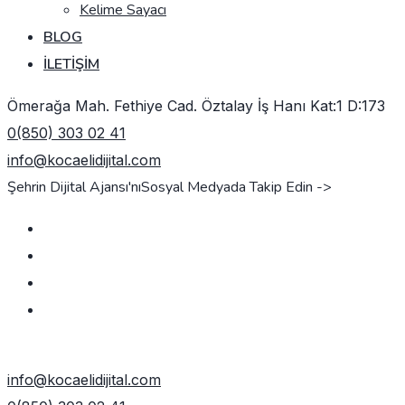
Kelime Sayacı
BLOG
İLETIŞIM
Ömerağa Mah. Fethiye Cad. Öztalay İş Hanı Kat:1 D:173
0(850) 303 02 41
info@kocaelidijital.com
Şehrin Dijital Ajansı'nı
Sosyal Medyada Takip Edin ->
TEKLIF AL
info@kocaelidijital.com