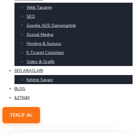
Web Tasarım
SEO
Google ADS Danışmanlığı
Sosyal Medya
Hosting & Sunucu
E-Ticaret Çözümleri
Video & Grafik
SEO ARAÇLARI
Kelime Sayacı
BLOG
İLETIŞIM
TEKLIF AL