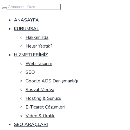
İçeriğe
geç
ANASAYFA
KURUMSAL
Hakkımızda
Neler Yaptık?
HIZMETLERIMIZ
Web Tasarım
SEO
Google ADS Danışmanlığı
Sosyal Medya
Hosting & Sunucu
E-Ticaret Çözümleri
Video & Grafik
SEO ARAÇLARI