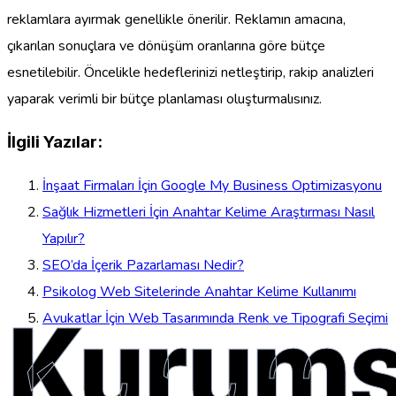
reklamlara ayırmak genellikle önerilir. Reklamın amacına,
çıkarılan sonuçlara ve dönüşüm oranlarına göre bütçe
esnetilebilir. Öncelikle hedeflerinizi netleştirip, rakip analizleri
yaparak verimli bir bütçe planlaması oluşturmalısınız.
İlgili Yazılar:
İnşaat Firmaları İçin Google My Business Optimizasyonu
Sağlık Hizmetleri İçin Anahtar Kelime Araştırması Nasıl
Yapılır?
SEO’da İçerik Pazarlaması Nedir?
Psikolog Web Sitelerinde Anahtar Kelime Kullanımı
Kurums
Avukatlar İçin Web Tasarımında Renk ve Tipografi Seçimi