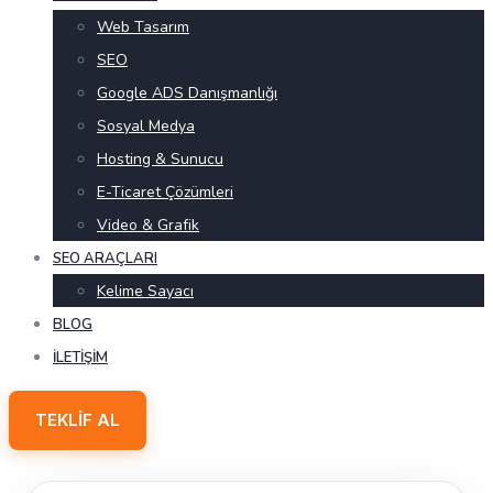
Web Tasarım
SEO
Google ADS Danışmanlığı
Sosyal Medya
Hosting & Sunucu
E-Ticaret Çözümleri
Video & Grafik
SEO ARAÇLARI
Kelime Sayacı
BLOG
İLETIŞIM
TEKLIF AL