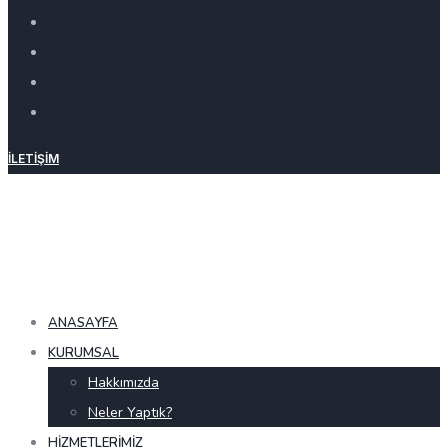
İLETIŞIM
ANASAYFA
KURUMSAL
Hakkımızda
Neler Yaptık?
HIZMETLERIMIZ