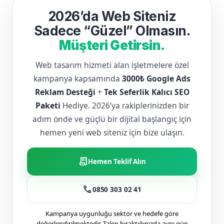
2026’da Web Siteniz
Sadece “Güzel” Olmasın.
Müşteri Getirsin.
Web tasarım hizmeti alan işletmelere özel
kampanya kapsamında
3000₺ Google Ads
Reklam Desteği
+
Tek Seferlik Kalıcı SEO
Paketi
Hediye. 2026’ya rakiplerinizden bir
adım önde ve güçlü bir dijital başlangıç için
hemen yeni web siteniz için bize ulaşın.
receipt_long
Hemen Teklif Alın
call
0850 303 02 41
Kampanya uygunluğu sektör ve hedefe göre
değerlendirilmektedir. Talep bıraktığınızda aynı gün