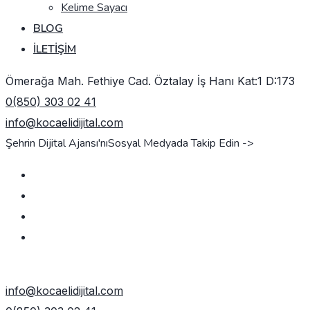
Kelime Sayacı
BLOG
İLETIŞIM
Ömerağa Mah. Fethiye Cad. Öztalay İş Hanı Kat:1 D:173
0(850) 303 02 41
info@kocaelidijital.com
Şehrin Dijital Ajansı'nı
Sosyal Medyada Takip Edin ->
TEKLIF AL
info@kocaelidijital.com