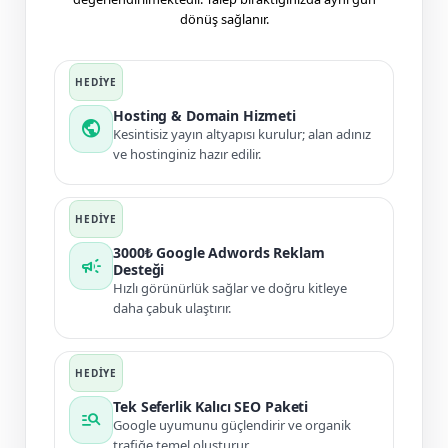
dönüş sağlanır.
Hosting & Domain Hizmeti
public
Kesintisiz yayın altyapısı kurulur; alan adınız
ve hostinginiz hazır edilir.
3000₺ Google Adwords Reklam
campaign
Desteği
Hızlı görünürlük sağlar ve doğru kitleye
daha çabuk ulaştırır.
Tek Seferlik Kalıcı SEO Paketi
manage_search
Google uyumunu güçlendirir ve organik
trafiğe temel oluşturur.