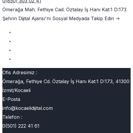
0(850) 303 02 41
Ömerağa Mah. Fethiye Cad. Öztalay İş Hanı Kat:1 D:173
Şehrin Dijital Ajansı'nı
Sosyal Medyada Takip Edin ->
Ofis Adresimiz :
Ömerağa, Fethiye Cd. Öztalay İş Hanı Kat:1 D:173, 41300
İzmit/Kocaeli
E-Posta
info@kocaelidijital.com
Telefon :
0(501) 222 41 61