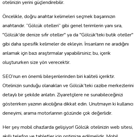
otelinizin yerini güçlendirebilir.
Öncelikle, doğru anahtar kelimeleri seçmek başarınızın
anahtarıdır. “Gölcük otelleri” gibi genel terimlerin yanı sıra,
"Gölcük'de denize sıfır oteller" ya da "Gölcük'teki butik oteller"
gibi daha spesifik kelimeler de ekleyin. İnsanların ne aradığını
anlamak için bazı araştırmalar yapabilirsiniz; bu, içerik
oluştururken size yön verecektir.
SEO’nun en önemli bileşenlerinden biri kaliteli içeriktir.
Otelinizin sunduğu olanakları ve Gölcük’teki cazibe merkezlerini
detaylı bir şekilde anlatın. Ziyaretçilere ne sunabileceğinizi
gösterirken yazının akıcılığına dikkat edin. Unutmayın ki kullanıcı
deneyimi, arama motorlarının gözünde çok değerlidir.
Her şey mobil cihazlarda gelişiyor! Gölcük otelinizin web sitesi,
akıllı telefon ve tabletler için optimize edilmelidir. Mobil