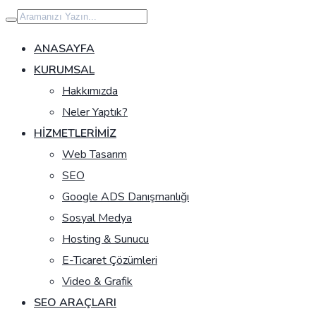
İçeriğe
geç
ANASAYFA
KURUMSAL
Hakkımızda
Neler Yaptık?
HIZMETLERIMIZ
Web Tasarım
SEO
Google ADS Danışmanlığı
Sosyal Medya
Hosting & Sunucu
E-Ticaret Çözümleri
Video & Grafik
SEO ARAÇLARI