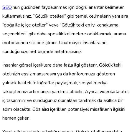
SEO
‘nun gücünden faydalanmak için doğru anahtar kelimeleri
kullanmalısınız. “Gölcük otelleri” gibi temel kelimelerin yanı sıra
“doğa ile iç içe oteller” veya “Gölcük’teki en iyi konaklama
seçenekleri” gibi daha spesifik kelimelere odaklanmak, arama
motorlarında sizi öne çıkarır. Unutmayın, insanlara ne
sunduğunuzu net biçimde anlatmalısınız.
İnsanlar görsel içeriklere daha fazla ilgi gösterir. Gölcük’teki
otelinizin eşsiz manzarasını ya da konforumuzu gösteren
yüksek kaliteli fotoğraflar paylaşmak, sosyal medya
takipçilerinizi artırmanıza yardımcı olabilir. Ayrıca, videolarla otel
iç tasarımını ve sunduğunuz olanakları tanıtmak da akıllıca bir
adım olacaktır. Göz alıcı içerikler, potansiyel misafirlerin ilgisini
hemen çeker.
Yerel etkileyicilerle iş birliği yapmak, Gölcük otellerinin daha