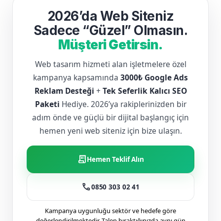
2026’da Web Siteniz
Sadece “Güzel” Olmasın.
Müşteri Getirsin.
Web tasarım hizmeti alan işletmelere özel
kampanya kapsamında
3000₺ Google Ads
Reklam Desteği
+
Tek Seferlik Kalıcı SEO
Paketi
Hediye. 2026’ya rakiplerinizden bir
adım önde ve güçlü bir dijital başlangıç için
hemen yeni web siteniz için bize ulaşın.
receipt_long
Hemen Teklif Alın
call
0850 303 02 41
Kampanya uygunluğu sektör ve hedefe göre
değerlendirilmektedir. Talep bıraktığınızda aynı gün