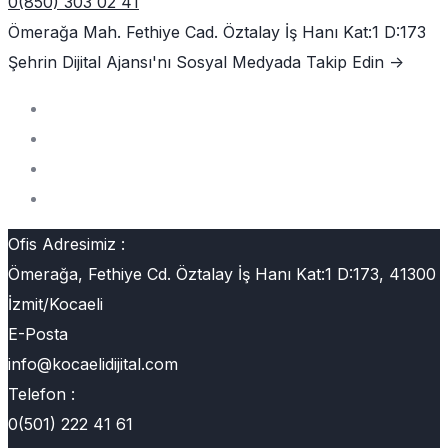
0(850) 303 02 41
Ömerağa Mah. Fethiye Cad. Öztalay İş Hanı Kat:1 D:173
Şehrin Dijital Ajansı'nı
Sosyal Medyada Takip Edin ->
Ofis Adresimiz :
Ömerağa, Fethiye Cd. Öztalay İş Hanı Kat:1 D:173, 41300
İzmit/Kocaeli
E-Posta
info@kocaelidijital.com
Telefon :
0(501) 222 41 61