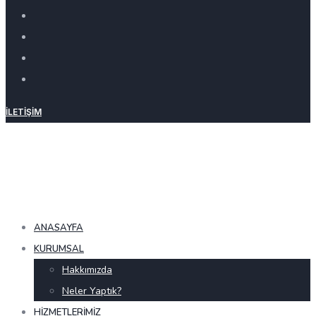
İLETIŞIM
ANASAYFA
KURUMSAL
Hakkımızda
Neler Yaptık?
HIZMETLERIMIZ