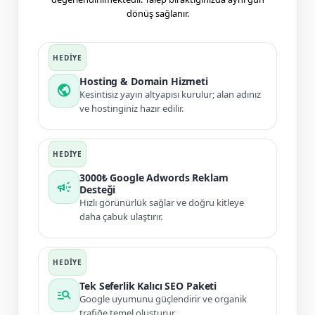
dönüş sağlanır.
Hosting & Domain Hizmeti
public
Kesintisiz yayın altyapısı kurulur; alan adınız
ve hostinginiz hazır edilir.
3000₺ Google Adwords Reklam
campaign
Desteği
Hızlı görünürlük sağlar ve doğru kitleye
daha çabuk ulaştırır.
Tek Seferlik Kalıcı SEO Paketi
manage_search
Google uyumunu güçlendirir ve organik
trafiğe temel oluşturur.