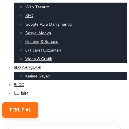
Web Tasarım
SEO
Google ADS Danışmanlığı
Sosyal Medya
Hosting & Sunucu
E-Ticaret Çözümleri
Video & Grafik
SEO ARAÇLARI
Kelime Sayacı
BLOG
İLETIŞIM
TEKLIF AL