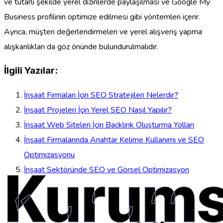
ve tutarlı şekilde yerel dizinlerde paylaşılması ve Google My
Business profilinin optimize edilmesi gibi yöntemleri içerir.
Ayrıca, müşteri değerlendirmeleri ve yerel alışveriş yapma
alışkanlıkları da göz önünde bulundurulmalıdır.
İlgili Yazılar:
İnşaat Firmaları İçin SEO Stratejileri Nelerdir?
İnşaat Projeleri İçin Yerel SEO Nasıl Yapılır?
İnşaat Web Siteleri İçin Backlink Oluşturma Yolları
İnşaat Firmalarında Anahtar Kelime Kullanımı ve SEO
Optimizasyonu
Kurums
İnşaat Sektöründe SEO ve Görsel Optimizasyon