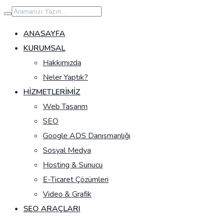
İçeriğe
geç
ANASAYFA
KURUMSAL
Hakkımızda
Neler Yaptık?
HIZMETLERIMIZ
Web Tasarım
SEO
Google ADS Danışmanlığı
Sosyal Medya
Hosting & Sunucu
E-Ticaret Çözümleri
Video & Grafik
SEO ARAÇLARI