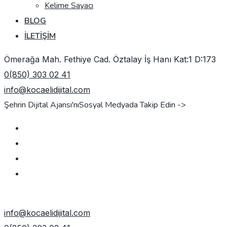
Kelime Sayacı
BLOG
İLETIŞIM
Ömerağa Mah. Fethiye Cad. Öztalay İş Hanı Kat:1 D:173
0(850) 303 02 41
info@kocaelidijital.com
Şehrin Dijital Ajansı'nı
Sosyal Medyada Takip Edin ->
TEKLIF AL
info@kocaelidijital.com