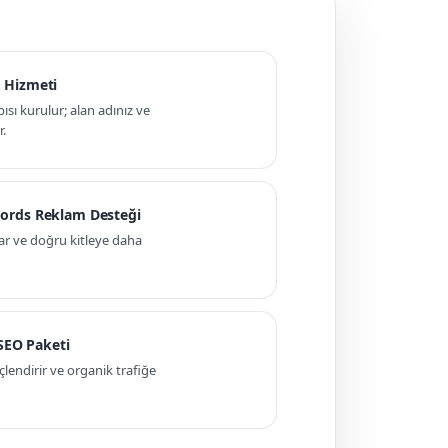
 Hizmeti
pısı kurulur; alan adınız ve
r.
ords Reklam Desteği
ar ve doğru kitleye daha
 SEO Paketi
ndirir ve organik trafiğe