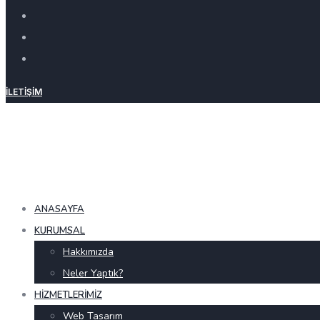
İLETIŞIM
ANASAYFA
KURUMSAL
Hakkımızda
Neler Yaptık?
HIZMETLERIMIZ
Web Tasarım