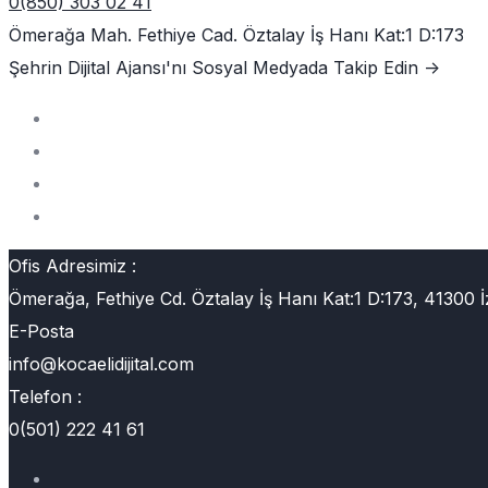
0(850) 303 02 41
Ömerağa Mah. Fethiye Cad. Öztalay İş Hanı Kat:1 D:173
Şehrin Dijital Ajansı'nı
Sosyal Medyada Takip Edin ->
Ofis Adresimiz :
Ömerağa, Fethiye Cd. Öztalay İş Hanı Kat:1 D:173, 41300 İ
E-Posta
info@kocaelidijital.com
Telefon :
0(501) 222 41 61