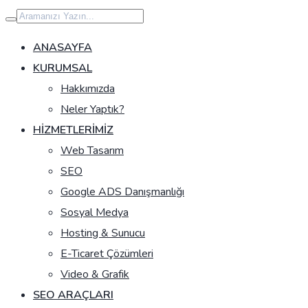
İçeriğe
geç
ANASAYFA
KURUMSAL
Hakkımızda
Neler Yaptık?
HIZMETLERIMIZ
Web Tasarım
SEO
Google ADS Danışmanlığı
Sosyal Medya
Hosting & Sunucu
E-Ticaret Çözümleri
Video & Grafik
SEO ARAÇLARI