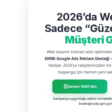
2026’da We
Sadece “Güze
Müşteri G
Web tasarım hizmeti alan işletme
3000₺ Google Ads Reklam Desteği
Hediye. 2026’ya rakiplerinizden bir
başlangıç için hemen yeni web 
receipt_long
Hemen Teklif Alın
Kampanya uygunluğu sektör ve hedefe g
bıraktığınızda aynı gü