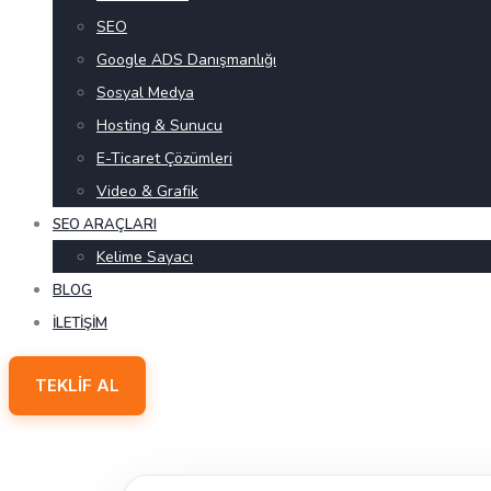
SEO
Google ADS Danışmanlığı
Sosyal Medya
Hosting & Sunucu
E-Ticaret Çözümleri
Video & Grafik
SEO ARAÇLARI
Kelime Sayacı
BLOG
İLETIŞIM
TEKLIF AL