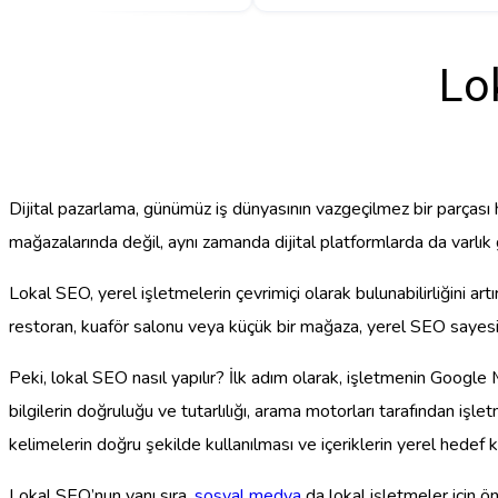
Lo
Dijital pazarlama, günümüz iş dünyasının vazgeçilmez bir parçası h
mağazalarında değil, aynı zamanda dijital platformlarda da varlı
Lokal SEO, yerel işletmelerin çevrimiçi olarak bulunabilirliğini art
restoran, kuaför salonu veya küçük bir mağaza, yerel SEO sayesind
Peki, lokal SEO nasıl yapılır? İlk adım olarak, işletmenin Google 
bilgilerin doğruluğu ve tutarlılığı, arama motorları tarafından iş
kelimelerin doğru şekilde kullanılması ve içeriklerin yerel hedef
Lokal SEO’nun yanı sıra,
sosyal medya
da lokal işletmeler için ön