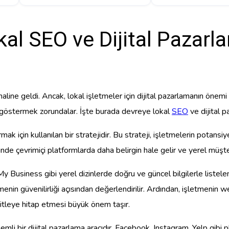
kal SEO ve Dijital Pazarl
aline geldi. Ancak, lokal işletmeler için dijital pazarlamanın önemi
k göstermek zorundalar. İşte burada devreye lokal
SEO
ve dijital p
ırmak için kullanılan bir stratejidir. Bu strateji, işletmelerin potans
e çevrimiçi platformlarda daha belirgin hale gelir ve yerel müşteri
My Business gibi yerel dizinlerde doğru ve güncel bilgilerle listele
letmenin güvenilirliği açısından değerlendirilir. Ardından, işletmeni
 kitleye hitap etmesi büyük önem taşır.
emli bir dijital pazarlama aracıdır. Facebook, Instagram, Yelp gibi 