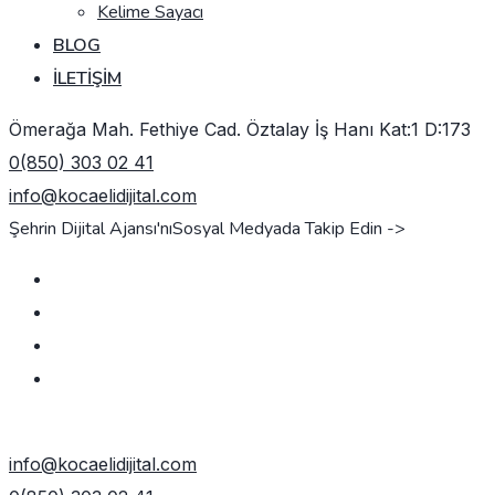
Kelime Sayacı
BLOG
İLETIŞIM
Ömerağa Mah. Fethiye Cad. Öztalay İş Hanı Kat:1 D:173
0(850) 303 02 41
info@kocaelidijital.com
Şehrin Dijital Ajansı'nı
Sosyal Medyada Takip Edin ->
TEKLIF AL
info@kocaelidijital.com