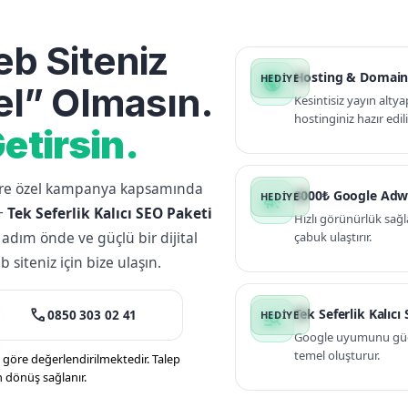
b Siteniz
Hosting & Domain
public
l” Olmasın.
Kesintisiz yayın altya
hostinginiz hazır edili
etirsin.
lere özel kampanya kapsamında
3000₺ Google Adw
campaign
+
Tek Seferlik Kalıcı SEO Paketi
Hızlı görünürlük sağl
 adım önde ve güçlü bir dijital
çabuk ulaştırır.
siteniz için bize ulaşın.
call
Tek Seferlik Kalıcı
0850 303 02 41
manage_search
Google uyumunu güçle
temel oluşturur.
öre değerlendirilmektedir. Talep
n dönüş sağlanır.