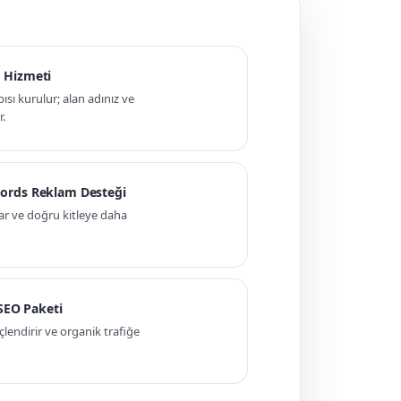
 Hizmeti
pısı kurulur; alan adınız ve
r.
ords Reklam Desteği
ar ve doğru kitleye daha
 SEO Paketi
ndirir ve organik trafiğe