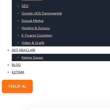
SEO
Google ADS Danışmanlığı
Sosyal Medya
Hosting & Sunucu
E-Ticaret Çözümleri
Video & Grafik
SEO ARAÇLARI
Kelime Sayacı
BLOG
İLETIŞIM
TEKLIF AL