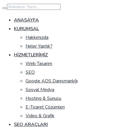
İçeriğe
geç
ANASAYFA
KURUMSAL
Hakkımızda
Neler Yaptık?
HIZMETLERIMIZ
Web Tasarım
SEO
Google ADS Danışmanlığı
Sosyal Medya
Hosting & Sunucu
E-Ticaret Çözümleri
Video & Grafik
SEO ARAÇLARI