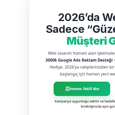
2026’da We
Sadece “Güze
Müşteri G
Web tasarım hizmeti alan işletme
3000₺ Google Ads Reklam Desteği
Hediye. 2026’ya rakiplerinizden bir
başlangıç için hemen yeni web 
receipt_long
Hemen Teklif Alın
Kampanya uygunluğu sektör ve hedefe g
bıraktığınızda aynı gü