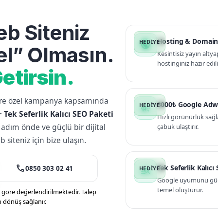
b Siteniz
Hosting & Domain
public
l” Olmasın.
Kesintisiz yayın altya
hostinginiz hazır edili
etirsin.
lere özel kampanya kapsamında
3000₺ Google Adw
campaign
+
Tek Seferlik Kalıcı SEO Paketi
Hızlı görünürlük sağl
 adım önde ve güçlü bir dijital
çabuk ulaştırır.
siteniz için bize ulaşın.
call
Tek Seferlik Kalıcı
0850 303 02 41
manage_search
Google uyumunu güçle
temel oluşturur.
öre değerlendirilmektedir. Talep
n dönüş sağlanır.