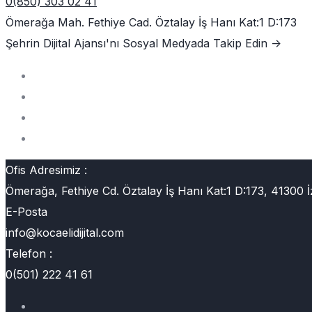
0(850) 303 02 41
Ömerağa Mah. Fethiye Cad. Öztalay İş Hanı Kat:1 D:173
Şehrin Dijital Ajansı'nı
Sosyal Medyada Takip Edin ->
Ofis Adresimiz :
Ömerağa, Fethiye Cd. Öztalay İş Hanı Kat:1 D:173, 41300 İ
E-Posta
info@kocaelidijital.com
Telefon :
0(501) 222 41 61