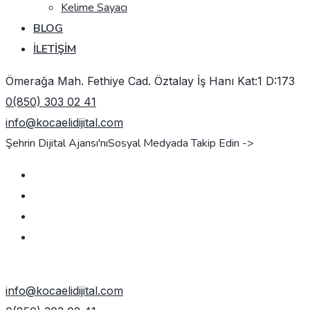
Kelime Sayacı
BLOG
İLETIŞIM
Ömerağa Mah. Fethiye Cad. Öztalay İş Hanı Kat:1 D:173
0(850) 303 02 41
info@kocaelidijital.com
Şehrin Dijital Ajansı'nı
Sosyal Medyada Takip Edin ->
TEKLIF AL
info@kocaelidijital.com