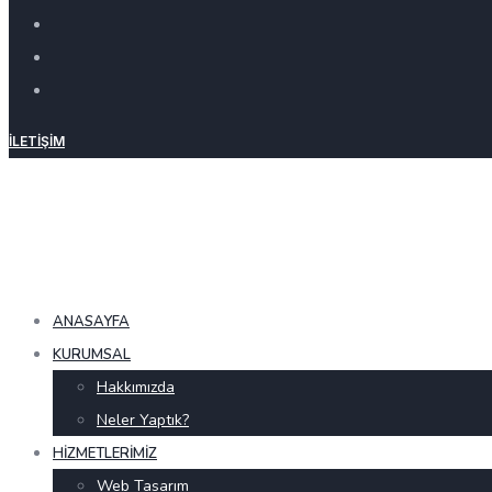
İLETIŞIM
ANASAYFA
KURUMSAL
Hakkımızda
Neler Yaptık?
HIZMETLERIMIZ
Web Tasarım