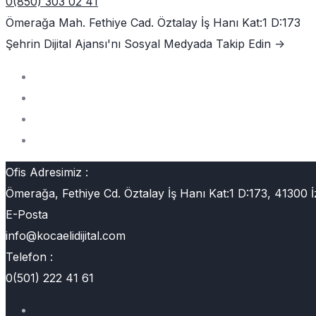
0(850) 303 02 41
Ömerağa Mah. Fethiye Cad. Öztalay İş Hanı Kat:1 D:173
Şehrin Dijital Ajansı'nı
Sosyal Medyada Takip Edin ->
Ofis Adresimiz :
Ömerağa, Fethiye Cd. Öztalay İş Hanı Kat:1 D:173, 41300 İ
E-Posta
info@kocaelidijital.com
Telefon :
0(501) 222 41 61