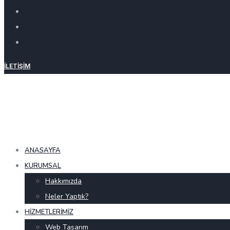
İLETIŞIM
ANASAYFA
KURUMSAL
Hakkımızda
Neler Yaptık?
HIZMETLERIMIZ
Web Tasarım