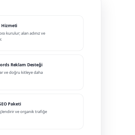
 Hizmeti
pısı kurulur; alan adınız ve
r.
ords Reklam Desteği
ar ve doğru kitleye daha
 SEO Paketi
ndirir ve organik trafiğe