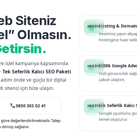
b Siteniz
Hosting & Domain
public
l” Olmasın.
Kesintisiz yayın altya
hostinginiz hazır edili
etirsin.
lere özel kampanya kapsamında
3000₺ Google Adw
campaign
+
Tek Seferlik Kalıcı SEO Paketi
Hızlı görünürlük sağl
 adım önde ve güçlü bir dijital
çabuk ulaştırır.
siteniz için bize ulaşın.
call
Tek Seferlik Kalıcı
0850 303 02 41
manage_search
Google uyumunu güçle
temel oluşturur.
öre değerlendirilmektedir. Talep
n dönüş sağlanır.