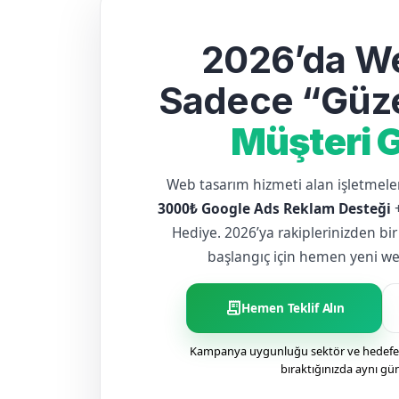
2026’da We
Sadece “Güze
Müşteri G
Web tasarım hizmeti alan işletme
3000₺ Google Ads Reklam Desteği
Hediye. 2026’ya rakiplerinizden bir
başlangıç için hemen yeni web 
receipt_long
Hemen Teklif Alın
Kampanya uygunluğu sektör ve hedefe g
bıraktığınızda aynı gü