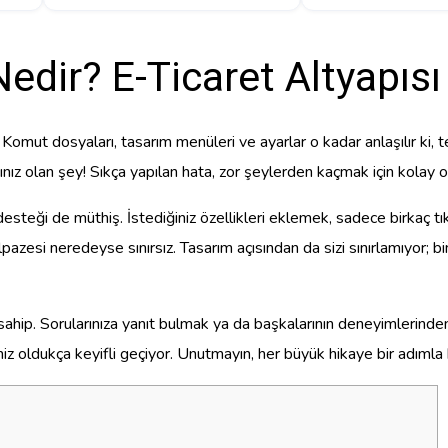
edir? E-Ticaret Altyapısı
Komut dosyaları, tasarım menüleri ve ayarlar o kadar anlaşılır ki, tek
ız olan şey! Sıkça yapılan hata, zor şeylerden kaçmak için kolay o
desteği de müthiş. İstediğiniz özellikleri eklemek, sadece birkaç 
azesi neredeyse sınırsız. Tasarım açısından da sizi sınırlamıyor; bi
 sahip. Sorularınıza yanıt bulmak ya da başkalarının deneyimlerind
iz oldukça keyifli geçiyor. Unutmayın, her büyük hikaye bir adımla b