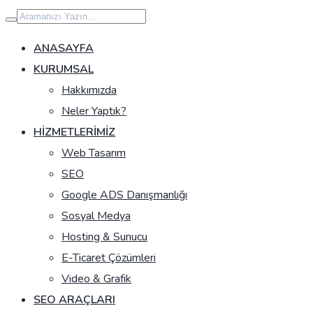
İçeriğe
geç
ANASAYFA
KURUMSAL
Hakkımızda
Neler Yaptık?
HIZMETLERIMIZ
Web Tasarım
SEO
Google ADS Danışmanlığı
Sosyal Medya
Hosting & Sunucu
E-Ticaret Çözümleri
Video & Grafik
SEO ARAÇLARI