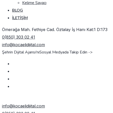
Kelime Sayacı
BLOG
İLETIŞIM
Ömerağa Mah. Fethiye Cad. Öztalay İş Hanı Kat:1 D:173
0(850) 303 02 41
info@kocaelidijital.com
Şehrin Dijital Ajansı'nı
Sosyal Medyada Takip Edin ->
TEKLIF AL
info@kocaelidijital.com