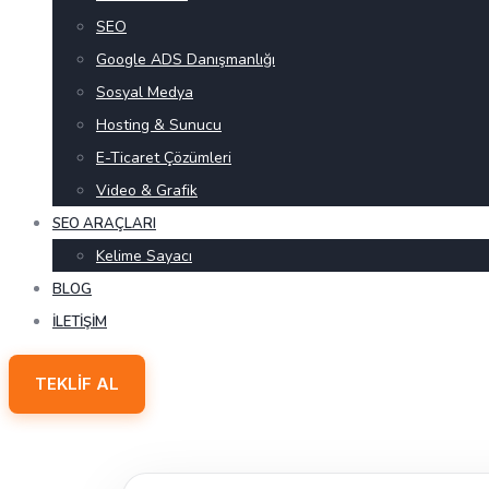
SEO
Google ADS Danışmanlığı
Sosyal Medya
Hosting & Sunucu
E-Ticaret Çözümleri
Video & Grafik
SEO ARAÇLARI
Kelime Sayacı
BLOG
İLETIŞIM
TEKLIF AL