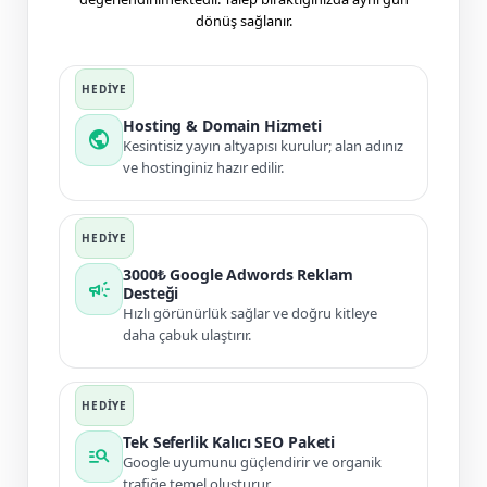
dönüş sağlanır.
Hosting & Domain Hizmeti
public
Kesintisiz yayın altyapısı kurulur; alan adınız
ve hostinginiz hazır edilir.
3000₺ Google Adwords Reklam
campaign
Desteği
Hızlı görünürlük sağlar ve doğru kitleye
daha çabuk ulaştırır.
Tek Seferlik Kalıcı SEO Paketi
manage_search
Google uyumunu güçlendirir ve organik
trafiğe temel oluşturur.