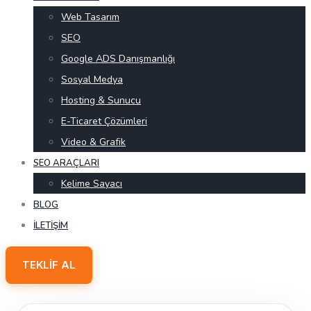
Web Tasarım
SEO
Google ADS Danışmanlığı
Sosyal Medya
Hosting & Sunucu
E-Ticaret Çözümleri
Video & Grafik
SEO ARAÇLARI
Kelime Sayacı
BLOG
İLETIŞIM
TEKLIF AL