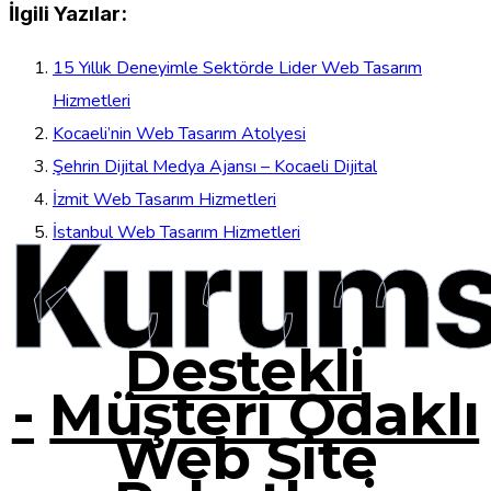
İlgili Yazılar:
15 Yıllık Deneyimle Sektörde Lider Web Tasarım
Hizmetleri
Kocaeli’nin Web Tasarım Atolyesi
Şehrin Dijital Medya Ajansı – Kocaeli Dijital
İzmit Web Tasarım Hizmetleri
Kurums
İstanbul Web Tasarım Hizmetleri
Destekli
-
Müşteri Odaklı
Web Site