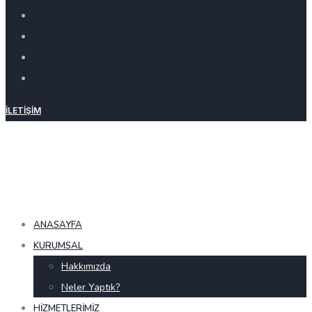
İLETIŞIM
ANASAYFA
KURUMSAL
Hakkımızda
Neler Yaptık?
HIZMETLERIMIZ