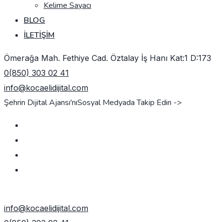
Kelime Sayacı
BLOG
İLETIŞIM
Ömerağa Mah. Fethiye Cad. Öztalay İş Hanı Kat:1 D:173
0(850) 303 02 41
info@kocaelidijital.com
Şehrin Dijital Ajansı'nı
Sosyal Medyada Takip Edin ->
TEKLIF AL
info@kocaelidijital.com