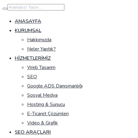
İçeriğe
geç
ANASAYFA
KURUMSAL
Hakkımızda
Neler Yaptık?
HIZMETLERIMIZ
Web Tasarım
SEO
Google ADS Danışmanlığı
Sosyal Medya
Hosting & Sunucu
E-Ticaret Çözümleri
Video & Grafik
SEO ARAÇLARI