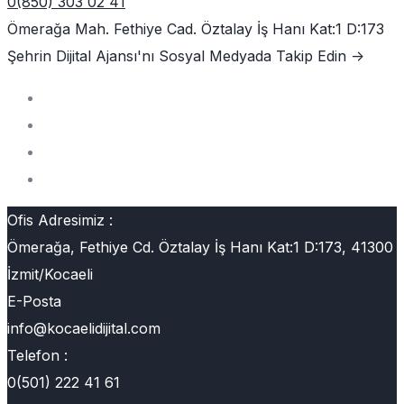
0(850) 303 02 41
Ömerağa Mah. Fethiye Cad. Öztalay İş Hanı Kat:1 D:173
Şehrin Dijital Ajansı'nı
Sosyal Medyada Takip Edin ->
Ofis Adresimiz :
Ömerağa, Fethiye Cd. Öztalay İş Hanı Kat:1 D:173, 41300
İzmit/Kocaeli
E-Posta
info@kocaelidijital.com
Telefon :
0(501) 222 41 61