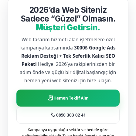
2026’da Web Siteniz
Sadece “Güzel” Olmasın.
Müşteri Getirsin.
Web tasarım hizmeti alan işletmelere özel
kampanya kapsamında
3000₺ Google Ads
Reklam Desteği
+
Tek Seferlik Kalıcı SEO
Paketi
Hediye. 2026’ya rakiplerinizden bir
adım önde ve güçlü bir dijital başlangıç için
hemen yeni web siteniz için bize ulaşın.
receipt_long
Hemen Teklif Alın
call
0850 303 02 41
Kampanya uygunluğu sektör ve hedefe göre
değerlendirilmektedir. Talep bıraktığınızda aynı gün