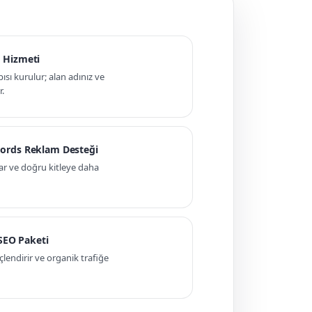
 Hizmeti
pısı kurulur; alan adınız ve
r.
ords Reklam Desteği
ar ve doğru kitleye daha
 SEO Paketi
ndirir ve organik trafiğe