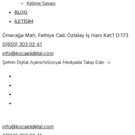
Kelime Sayacı
BLOG
İLETIŞIM
Ömerağa Mah. Fethiye Cad. Öztalay İş Hanı Kat:1 D:173
0(850) 303 02 41
info@kocaelidijital.com
Şehrin Dijital Ajansı'nı
Sosyal Medyada Takip Edin ->
TEKLIF AL
info@kocaelidijital.com