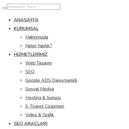
İçeriğe
geç
ANASAYFA
KURUMSAL
Hakkımızda
Neler Yaptık?
HIZMETLERIMIZ
Web Tasarım
SEO
Google ADS Danışmanlığı
Sosyal Medya
Hosting & Sunucu
E-Ticaret Çözümleri
Video & Grafik
SEO ARAÇLARI