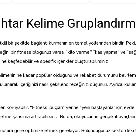
ahtar Kelime Gruplandırm
li bir şekilde bağlantı kurmanın en temel yollarından biridir. Peki,
in, bir fitness bloğunuz varsa, “kilo verme,” “kas yapma” ve “sağlık
ne keşfedebilir ve spesifik içerikler oluşturabilirsiniz.
kelimenin ne kadar popüler olduğunu ve rekabet durumunu belirlem
kullanarak içeriğinizi nasıl şekillendireceğinizi düşünün. Ayrıca, kulla
 koruyabilir. "Fitness ipuçları" yerine "yeni başlayanlar için evde fi
tme şansınızı artırabilirsiniz. Bu da, okuyucunun gerçek ihtiyaçları
 gruplara göre optimize etmek gerekiyor. Bulunduğunuz sektördeki tre