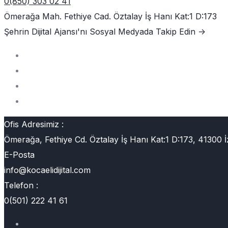
0(850) 303 02 41
Ömerağa Mah. Fethiye Cad. Öztalay İş Hanı Kat:1 D:173
Şehrin Dijital Ajansı'nı
Sosyal Medyada Takip Edin ->
Ofis Adresimiz :
Ömerağa, Fethiye Cd. Öztalay İş Hanı Kat:1 D:173, 41300 İ
E-Posta
info@kocaelidijital.com
Telefon :
0(501) 222 41 61