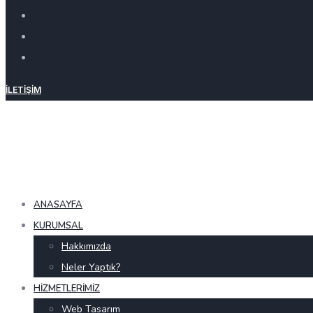
İLETIŞIM
ANASAYFA
KURUMSAL
Hakkımızda
Neler Yaptık?
HIZMETLERIMIZ
Web Tasarım