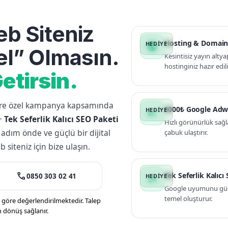
b Siteniz
Hosting & Domain
public
l” Olmasın.
Kesintisiz yayın altya
hostinginiz hazır edili
etirsin.
lere özel kampanya kapsamında
3000₺ Google Adw
campaign
+
Tek Seferlik Kalıcı SEO Paketi
Hızlı görünürlük sağl
 adım önde ve güçlü bir dijital
çabuk ulaştırır.
siteniz için bize ulaşın.
call
Tek Seferlik Kalıcı
0850 303 02 41
manage_search
Google uyumunu güçle
temel oluşturur.
öre değerlendirilmektedir. Talep
n dönüş sağlanır.