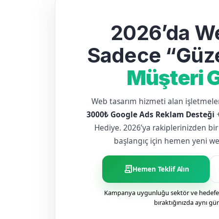
2026’da We
Sadece “Güze
Müşteri G
Web tasarım hizmeti alan işletme
3000₺ Google Ads Reklam Desteği
Hediye. 2026’ya rakiplerinizden bir
başlangıç için hemen yeni web 
receipt_long
Hemen Teklif Alın
Kampanya uygunluğu sektör ve hedefe g
bıraktığınızda aynı gü