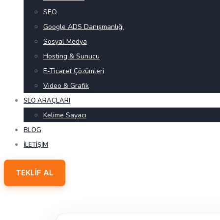
SEO
Google ADS Danışmanlığı
Sosyal Medya
Hosting & Sunucu
E-Ticaret Çözümleri
Video & Grafik
SEO ARAÇLARI
Kelime Sayacı
BLOG
İLETIŞIM
TEKLIF AL