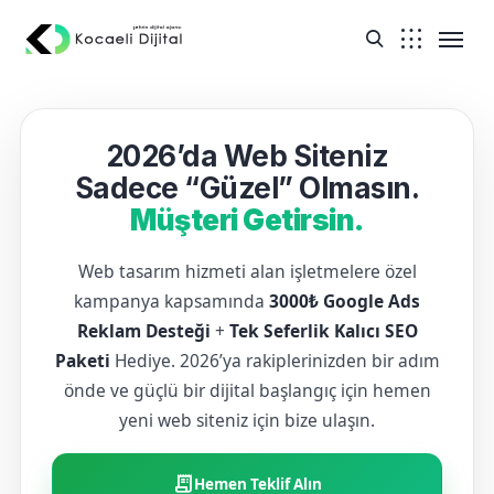
2026’da Web Siteniz
Sadece “Güzel” Olmasın.
Müşteri Getirsin.
Web tasarım hizmeti alan işletmelere özel
kampanya kapsamında
3000₺ Google Ads
Reklam Desteği
+
Tek Seferlik Kalıcı SEO
Paketi
Hediye. 2026’ya rakiplerinizden bir adım
önde ve güçlü bir dijital başlangıç için hemen
yeni web siteniz için bize ulaşın.
receipt_long
Hemen Teklif Alın