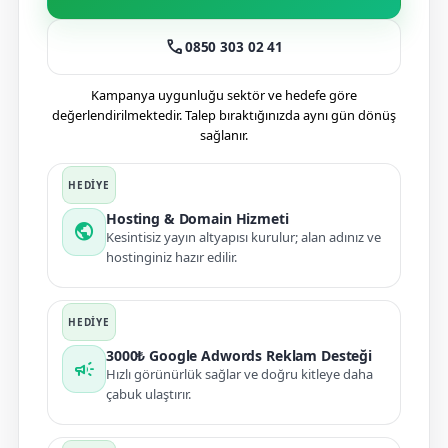
call
0850 303 02 41
Kampanya uygunluğu sektör ve hedefe göre
değerlendirilmektedir. Talep bıraktığınızda aynı gün dönüş
sağlanır.
Hosting & Domain Hizmeti
public
Kesintisiz yayın altyapısı kurulur; alan adınız ve
hostinginiz hazır edilir.
3000₺ Google Adwords Reklam Desteği
campaign
Hızlı görünürlük sağlar ve doğru kitleye daha
çabuk ulaştırır.