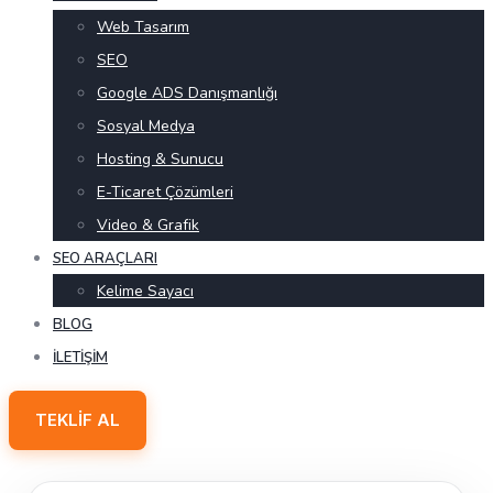
Web Tasarım
SEO
Google ADS Danışmanlığı
Sosyal Medya
Hosting & Sunucu
E-Ticaret Çözümleri
Video & Grafik
SEO ARAÇLARI
Kelime Sayacı
BLOG
İLETIŞIM
TEKLIF AL