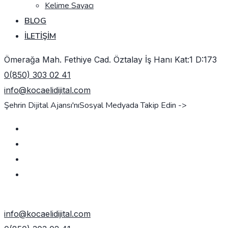
Kelime Sayacı
BLOG
İLETIŞIM
Ömerağa Mah. Fethiye Cad. Öztalay İş Hanı Kat:1 D:173
0(850) 303 02 41
info@kocaelidijital.com
Şehrin Dijital Ajansı'nı
Sosyal Medyada Takip Edin ->
TEKLIF AL
info@kocaelidijital.com