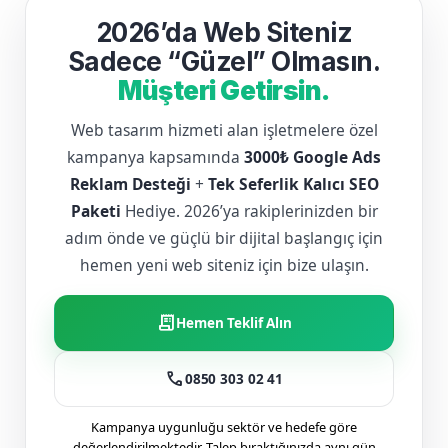
2026’da Web Siteniz
Sadece “Güzel” Olmasın.
Müşteri Getirsin.
Web tasarım hizmeti alan işletmelere özel
kampanya kapsamında
3000₺ Google Ads
Reklam Desteği
+
Tek Seferlik Kalıcı SEO
Paketi
Hediye. 2026’ya rakiplerinizden bir
adım önde ve güçlü bir dijital başlangıç için
hemen yeni web siteniz için bize ulaşın.
receipt_long
Hemen Teklif Alın
call
0850 303 02 41
Kampanya uygunluğu sektör ve hedefe göre
değerlendirilmektedir. Talep bıraktığınızda aynı gün