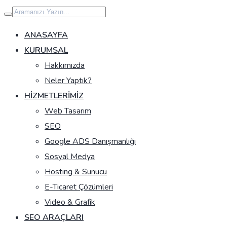
İçeriğe
geç
ANASAYFA
KURUMSAL
Hakkımızda
Neler Yaptık?
HIZMETLERIMIZ
Web Tasarım
SEO
Google ADS Danışmanlığı
Sosyal Medya
Hosting & Sunucu
E-Ticaret Çözümleri
Video & Grafik
SEO ARAÇLARI