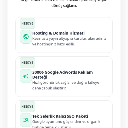
dönüş sağlanır.
Hosting & Domain Hizmeti
public
Kesintisiz yayın altyapısı kurulur; alan adınız
ve hostinginiz hazır edilir.
3000₺ Google Adwords Reklam
campaign
Desteği
Hızlı görünürlük sağlar ve doğru kitleye
daha çabuk ulaştırır.
Tek Seferlik Kalıcı SEO Paketi
manage_search
Google uyumunu güçlendirir ve organik
trafiğe temel oluşturur.