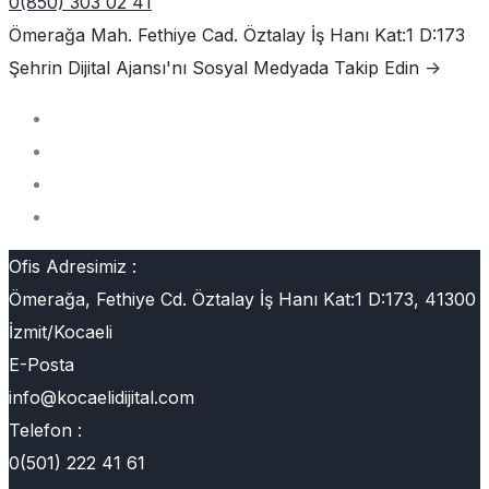
0(850) 303 02 41
Ömerağa Mah. Fethiye Cad. Öztalay İş Hanı Kat:1 D:173
Şehrin Dijital Ajansı'nı
Sosyal Medyada Takip Edin ->
Ofis Adresimiz :
Ömerağa, Fethiye Cd. Öztalay İş Hanı Kat:1 D:173, 41300
İzmit/Kocaeli
E-Posta
info@kocaelidijital.com
Telefon :
0(501) 222 41 61