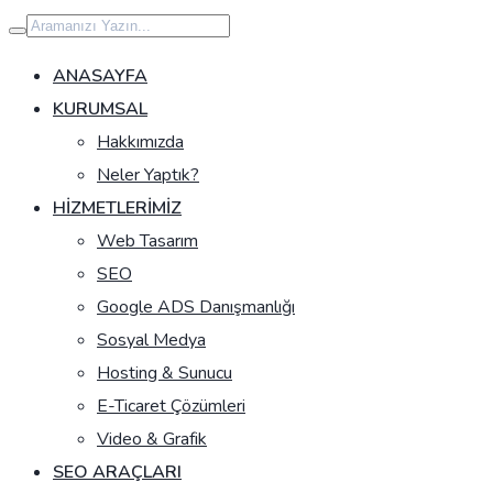
İçeriğe
geç
ANASAYFA
KURUMSAL
Hakkımızda
Neler Yaptık?
HIZMETLERIMIZ
Web Tasarım
SEO
Google ADS Danışmanlığı
Sosyal Medya
Hosting & Sunucu
E-Ticaret Çözümleri
Video & Grafik
SEO ARAÇLARI