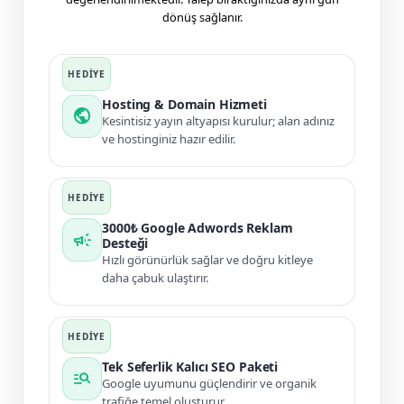
dönüş sağlanır.
Hosting & Domain Hizmeti
public
Kesintisiz yayın altyapısı kurulur; alan adınız
ve hostinginiz hazır edilir.
3000₺ Google Adwords Reklam
campaign
Desteği
Hızlı görünürlük sağlar ve doğru kitleye
daha çabuk ulaştırır.
Tek Seferlik Kalıcı SEO Paketi
manage_search
Google uyumunu güçlendirir ve organik
trafiğe temel oluşturur.