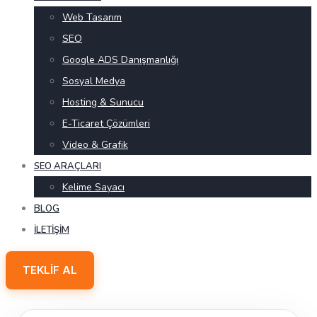
Web Tasarım
SEO
Google ADS Danışmanlığı
Sosyal Medya
Hosting & Sunucu
E-Ticaret Çözümleri
Video & Grafik
SEO ARAÇLARI
Kelime Sayacı
BLOG
İLETIŞIM
TEKLIF AL