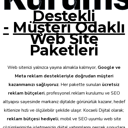
Destekli
-
Müşteri Odaklı
Web Site
Paketleri
Web sitenizi yalnızca yayına almakla kalmıyor,
Google ve
Meta reklam destekleriyle doğrudan müşteri
kazanmanızı sağlıyoruz
. Her pakette sunulan
ücretsiz
reklam bütçeleri
, profesyonel reklam kurulumu ve SEO
altyapısı sayesinde markanız dijitalde görünürlük kazanır, hedef
kitlenize hızlı ve ölçülebilir şekilde ulaşır. Kocaeli Dijital olarak;
reklam bütçesi hediyeli
, mobil ve SEO uyumlu web site
çözümlerimizle işletmenizin dijital yatırımlarını gerçek sonuçlara