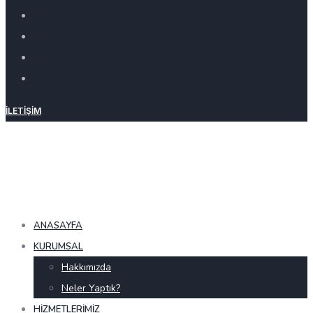
İLETIŞIM
ANASAYFA
KURUMSAL
Hakkımızda
Neler Yaptık?
HIZMETLERIMIZ