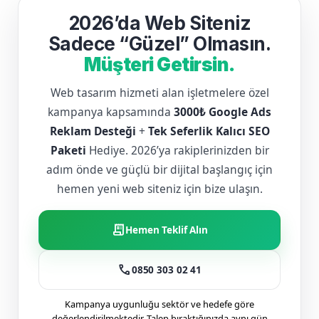
2026’da Web Siteniz
Sadece “Güzel” Olmasın.
Müşteri Getirsin.
Web tasarım hizmeti alan işletmelere özel
kampanya kapsamında
3000₺ Google Ads
Reklam Desteği
+
Tek Seferlik Kalıcı SEO
Paketi
Hediye. 2026’ya rakiplerinizden bir
adım önde ve güçlü bir dijital başlangıç için
hemen yeni web siteniz için bize ulaşın.
receipt_long
Hemen Teklif Alın
call
0850 303 02 41
Kampanya uygunluğu sektör ve hedefe göre
değerlendirilmektedir. Talep bıraktığınızda aynı gün