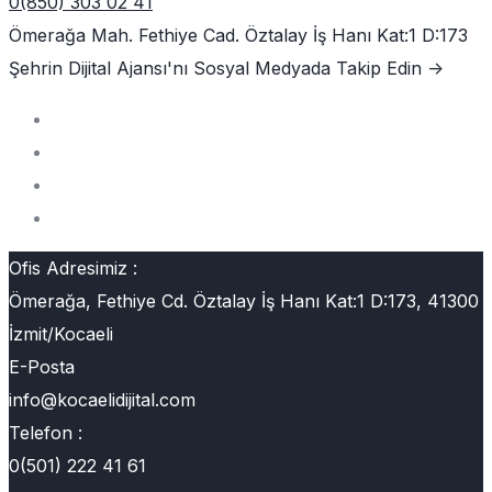
0(850) 303 02 41
Ömerağa Mah. Fethiye Cad. Öztalay İş Hanı Kat:1 D:173
Şehrin Dijital Ajansı'nı
Sosyal Medyada Takip Edin ->
Ofis Adresimiz :
Ömerağa, Fethiye Cd. Öztalay İş Hanı Kat:1 D:173, 41300
İzmit/Kocaeli
E-Posta
info@kocaelidijital.com
Telefon :
0(501) 222 41 61