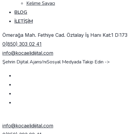
Kelime Sayacı
BLOG
İLETIŞIM
Ömerağa Mah. Fethiye Cad. Öztalay İş Hanı Kat:1 D:173
0(850) 303 02 41
info@kocaelidijital.com
Şehrin Dijital Ajansı'nı
Sosyal Medyada Takip Edin ->
TEKLIF AL
info@kocaelidijital.com