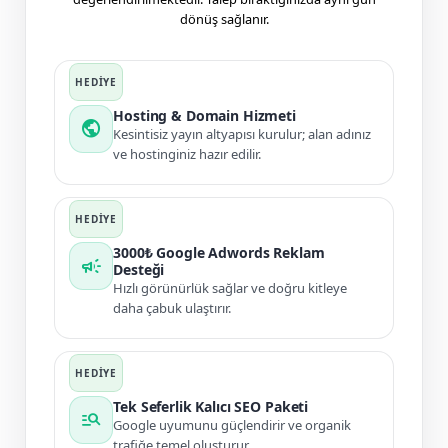
dönüş sağlanır.
Hosting & Domain Hizmeti
public
Kesintisiz yayın altyapısı kurulur; alan adınız
ve hostinginiz hazır edilir.
3000₺ Google Adwords Reklam
campaign
Desteği
Hızlı görünürlük sağlar ve doğru kitleye
daha çabuk ulaştırır.
Tek Seferlik Kalıcı SEO Paketi
manage_search
Google uyumunu güçlendirir ve organik
trafiğe temel oluşturur.