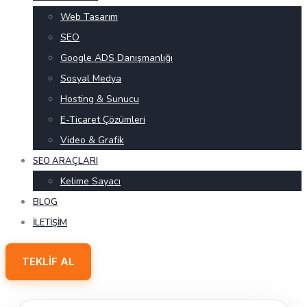
Web Tasarım
SEO
Google ADS Danışmanlığı
Sosyal Medya
Hosting & Sunucu
E-Ticaret Çözümleri
Video & Grafik
SEO ARAÇLARI
Kelime Sayacı
BLOG
İLETIŞIM
TEKLIF AL