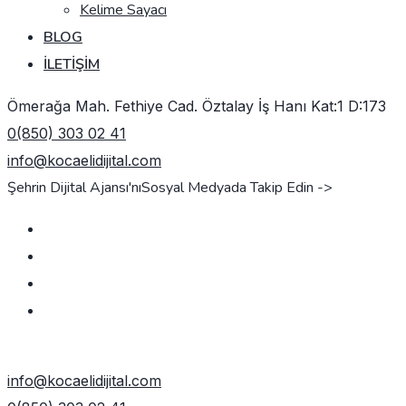
Kelime Sayacı
BLOG
İLETIŞIM
Ömerağa Mah. Fethiye Cad. Öztalay İş Hanı Kat:1 D:173
0(850) 303 02 41
info@kocaelidijital.com
Şehrin Dijital Ajansı'nı
Sosyal Medyada Takip Edin ->
TEKLIF AL
info@kocaelidijital.com