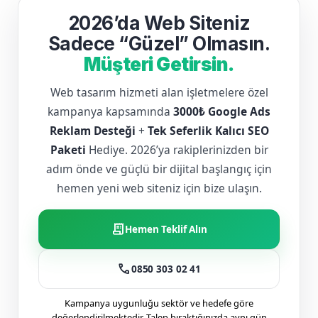
2026’da Web Siteniz
Sadece “Güzel” Olmasın.
Müşteri Getirsin.
Web tasarım hizmeti alan işletmelere özel
kampanya kapsamında
3000₺ Google Ads
Reklam Desteği
+
Tek Seferlik Kalıcı SEO
Paketi
Hediye. 2026’ya rakiplerinizden bir
adım önde ve güçlü bir dijital başlangıç için
hemen yeni web siteniz için bize ulaşın.
receipt_long
Hemen Teklif Alın
call
0850 303 02 41
Kampanya uygunluğu sektör ve hedefe göre
değerlendirilmektedir. Talep bıraktığınızda aynı gün