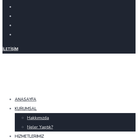
İLETIŞIM
ANASAYFA
KURUMSAL
Hakkımızda
Neler Yaptık?
HIZMETLERIMIZ