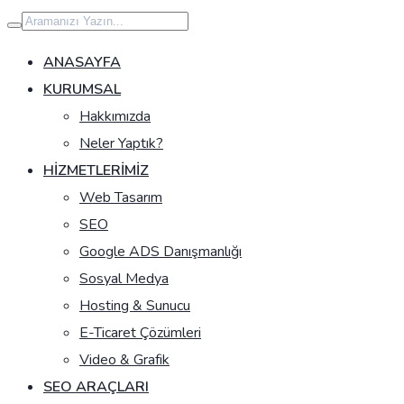
İçeriğe
geç
ANASAYFA
KURUMSAL
Hakkımızda
Neler Yaptık?
HIZMETLERIMIZ
Web Tasarım
SEO
Google ADS Danışmanlığı
Sosyal Medya
Hosting & Sunucu
E-Ticaret Çözümleri
Video & Grafik
SEO ARAÇLARI